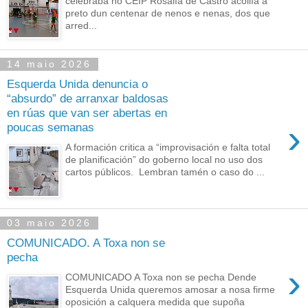
celebraba no CEIP Rosalía de Castro acollía a
preto dun centenar de nenos e nenas, dos que
arred...
14 maio 2026
Esquerda Unida denuncia o
“absurdo” de arranxar baldosas
en rúas que van ser abertas en
›
poucas semanas
A formación critica a “improvisación e falta total
de planificación” do goberno local no uso dos
cartos públicos. Lembran tamén o caso do ...
03 maio 2026
COMUNICADO. A Toxa non se
pecha
›
COMUNICADO A Toxa non se pecha Dende
Esquerda Unida queremos amosar a nosa firme
oposición a calquera medida que supoña