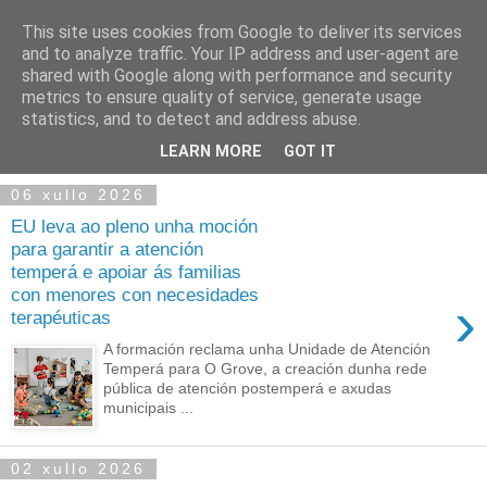
This site uses cookies from Google to deliver its services
and to analyze traffic. Your IP address and user-agent are
shared with Google along with performance and security
metrics to ensure quality of service, generate usage
statistics, and to detect and address abuse.
▼
LEARN MORE
GOT IT
06 xullo 2026
EU leva ao pleno unha moción
para garantir a atención
temperá e apoiar ás familias
con menores con necesidades
›
terapéuticas
A formación reclama unha Unidade de Atención
Temperá para O Grove, a creación dunha rede
pública de atención postemperá e axudas
municipais ...
02 xullo 2026