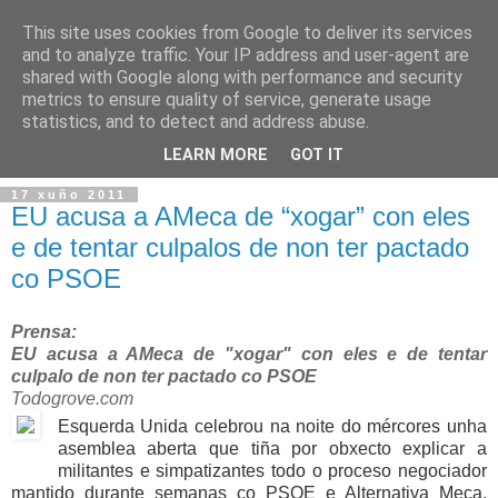
This site uses cookies from Google to deliver its services
and to analyze traffic. Your IP address and user-agent are
shared with Google along with performance and security
metrics to ensure quality of service, generate usage
statistics, and to detect and address abuse.
▼
LEARN MORE
GOT IT
17 xuño 2011
EU acusa a AMeca de “xogar” con eles
e de tentar culpalos de non ter pactado
co PSOE
Prensa:
EU acusa a AMeca de "xogar" con eles e de tentar
culpalo de non ter pactado co PSOE
Todogrove.com
Esquerda Unida celebrou na noite do mércores unha
asemblea aberta que tiña por obxecto explicar a
militantes e simpatizantes todo o proceso negociador
mantido durante semanas co PSOE e Alternativa Meca,