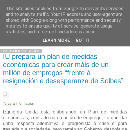
This site uses cookies from Google to deliver its services
and to analyze traffic. Your IP address and user-agent are
shared with Google along with performance and security
metrics to ensure quality of service, generate usage
statistics, and to detect and address abuse.
▼
LEARN MORE
GOT IT
23 xaneiro 2009
IU prepara un plan de medidas
económicas para crear máis de un
millón de empregos “frente á
resignación e desesperanza de Solbes”
Tercera Información
Izquierda Unida está elaborando un Plan de medidas
económicas, centrado na creación de emprego, co que dar
unha resposta alternativa e progresista á crise e para
trasladalo á sociedade, pero tamén ao Goberno, despois de