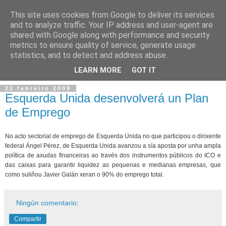
This site uses cookies from Google to deliver its services
and to analyze traffic. Your IP address and user-agent are
shared with Google along with performance and security
metrics to ensure quality of service, generate usage
statistics, and to detect and address abuse.
▼
LEARN MORE
GOT IT
22 febreiro 2009
Esquerda Unida desenvolverá un Plan
de Emprego
No acto sectorial de emprego de Esquerda Unida no que participou o dirixente
federal Ángel Pérez, de Esquerda Unida avanzou a sía aposta por unha ampla
política de axudas financeiras ao través dos instrumentos públicos do ICO e
das caixas para garantir liquidez as pequenas e medianas empresas, que
como suliñou Javier Galán xeran o 90% do emprego total.
Ningún comentario:
Compartir