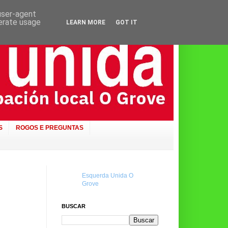
 user-agent
nerate usage
LEARN MORE
GOT IT
S
ROGOS E PREGUNTAS
Esquerda Unida O
Grove
BUSCAR