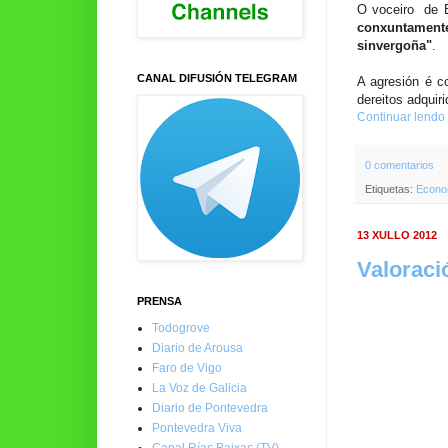
O voceiro de E
conxuntamente
sinvergoña"
.
CANAL DIFUSIÓN TELEGRAM
A agresión é co
dereitos adquir
Continuar lendo
0 comentarios
Etiquetas:
Econo
13 XULLO 2012
Valoraci
PRENSA
Todogrove
Diario de Arousa
Faro de Vigo
La Voz de Galicia
Diario de Pontevedra
Pontevedra Viva
Canal Rías Baixas (TV)