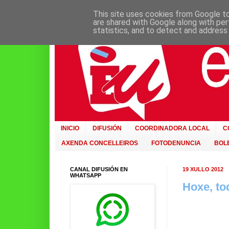
This site uses cookies from Google to 
are shared with Google along with per
statistics, and to detect and address
INICIO
DIFUSIÓN
COORDINADORA LOCAL
C
AXENDA CONCELLEIROS
FOTODENUNCIA
BOLE
CANAL DIFUSIÓN EN
19 XULLO 2012
WHATSAPP
Hoxe, to