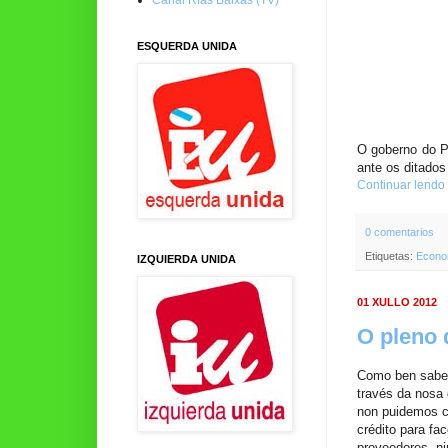
ESQUERDA UNIDA
O goberno do P
ante os ditados
Continuar lendo
0 comentarios
Etiquetas:
Econo
IZQUIERDA UNIDA
01 XULLO 2012
O pleno 
Como ben sabed
través da nosa
non puidemos co
crédito para fa
proveedores, n