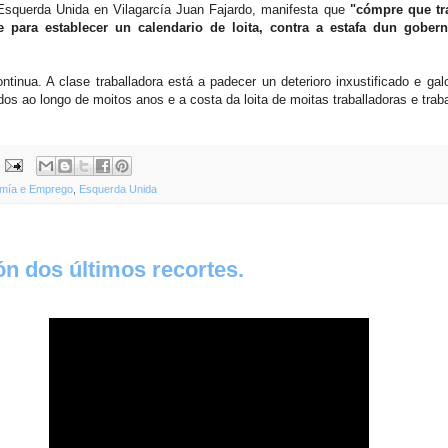
squerda Unida en Vilagarcía Juan Fajardo, manifesta que
"cómpre que tr
 para establecer un calendario de loita, contra a estafa dun gobern
ntinua. A clase traballadora está a padecer un deterioro inxustificado e ga
idos ao longo de moitos anos e a costa da loita de moitas traballadoras e trab
mía e Emprego
,
Esquerda Unida
ón dos últimos recortes.