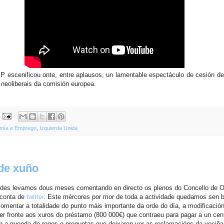
P escenificou onte, entre aplausos, un lamentable espectáculo de cesión de
 neoliberais da comisión europea.
mía e Emprego
,
Izquierda Unida
de xuño
es levamos dous meses comentando en directo os plenos do Concello de O
 conta de
twitter
. Este mércores por mor de toda a actividade quedamos sen b
mentar a totalidade do punto máis importante da orde do día, a modificació
cer fronte aos xuros do préstamo (800 000€) que contraeu para pagar a un cen
in a quenda de rogos e preguntas que deixaron ver as reclamacións da veciñ