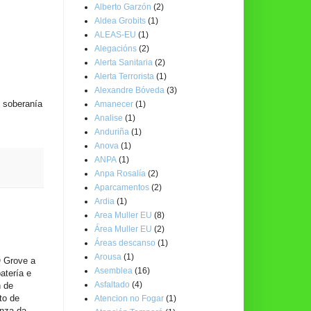
Alberto Garzón
(2)
Aldea Grobits
(1)
ALEAS-EU
(1)
Alegacións
(2)
Alerta Sanitaria
(2)
Alerta Terrorista
(1)
Alexandre Bóveda
(3)
 soberanía
Amanecer
(1)
Analise
(1)
Anduriña
(1)
Anova
(1)
ANPA
(1)
Anpa Rosalía
(2)
Aparcamentos
(2)
Ardia
(1)
Area Muller EU
(8)
Área Muller EU
(2)
Áreas descanso
(1)
Arousa
(1)
 Grove a
Asemblea
(16)
atería e
Asfaltado
(4)
n de
to de
Atencion no Fogar
(1)
anza da