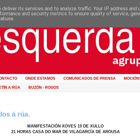
deliver its services and to analyze traffic. Your IP address and
formance and security metrics to ensure quality of service, ge
 abuse.
ONTACTO
ONDE ESTAMOS
COMUNICADOS DE PRENSA
MOCIÓN
TÍN A RÚA
BUZÓN - ROGOS
dos á rúa.
MANIFESTACIÓN XOVES 19 DE XULLO
21 HORAS CASA DO MAR DE VILAGARCÍA DE AROUSA