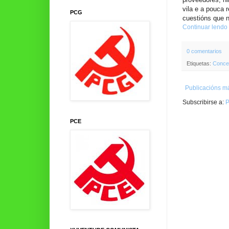
vila e a pouca 
PCG
cuestións que n
Continuar lendo
0 comentarios
Etiquetas:
Concel
Publicacións má
Subscribirse a:
P
PCE