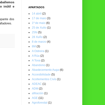
aballemos
o inútil e
APARTADOS
14 abril
(2)
17 de maio
(3)
lopante dos
1º de maio
(6)
alladores.
25 de Xullo
(1)
25N
(5)
28 Xuño
(2)
8 de marzo
(4)
8M
(3)
A Ostreira
(1)
A Rúa
(2)
A Toxa
(2)
Abandono
(1)
Abastecemento Auga
(6)
Accesibilidade
(5)
Acollementos Civís
(1)
ADEAC
(1)
ADM
(2)
afiliación
(1)
AGE
(11)
Agroforestal
(1)