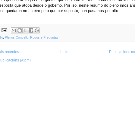
resposta que atopa desde o goberno. Por iso, neste resumo do pleno imos aña
os quedaron no tinteiro pero que por suposto, non pasamos por alto.
lo
,
Plenos Concello
,
Rogos e Preguntas
is recentes
Inicio
Publicacións má
ublicacións (Atom)