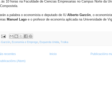
 ás 10 horas na Faculdade de Ciencias Empresarias no Campus Norte da Un
 Compostela.
arán a palabra o economista e deputado de IU
Alberto Garzón
, o economist
eiras
Manuel Lago
e o profesor de economía aplicada na Universidade de Vi
o Garzón
,
Economía e Emprego
,
Esquerda Unida
,
Troika
is recentes
Inicio
Publicacións má
ublicacións (Atom)