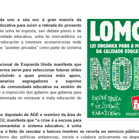
ida une a súa voz á gran maioría da
cativa para esixir a retirada do proxecto
e unha lei imposta, sen debate previo e de
idade educativa, unha lei mercantilista xa
educación a intereses economicistas onde
os “axentes privados” como parte do sistema
acional de Esquerda Unida manifesta que
forma serve para seleccionar futuras elites
excluíndo a quen precisa máis apoio,
inerarios segregadores e suprime
 da comunidade educativa na xestión de
 a imposición dun goberno que goberna para
nteresada en restaurar a mala educación do
z deputado de AGE e membro da área de
EU, manifesta que
“a crise é a escusa para
desmantelar o sistema educativo, é unha
ca o feito de rescatar a bancos mentres se recorta en servizos públic
ismo das políticas antipersoas, insiste e colabora activamente na degr