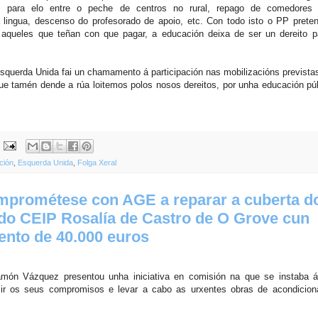
a, para elo entre o peche de centros no rural, repago de comedores 
lingua, descenso do profesorado de apoio, etc.
Con todo isto o PP prete
 aqueles que teñan con que pagar, a educación deixa de ser un dereito p
Esquerda Unida fai un chamamento á participación nas mobilizacións prevista
ue tamén dende a rúa loitemos polos nosos dereitos, por unha educación púb
ción
,
Esquerda Unida
,
Folga Xeral
prométese con AGE a reparar a cuberta d
 do CEIP Rosalía de Castro de O Grove cun
ento de 40.000 euros
món Vázquez presentou unha iniciativa en comisión na que se instaba 
mir os seus compromisos e levar a cabo as urxentes obras de acondicio