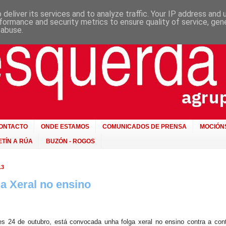
deliver its services and to analyze traffic. Your IP address and
formance and security metrics to ensure quality of service, ge
 abuse.
ONTACTO
ONDE ESTAMOS
COMUNICADOS DE PRENSA
MOCIÓN
TÍN A RÚA
BUZÓN - ROGOS
13
a Xeral no ensino
es 24 de outubro, está convocada unha folga xeral no ensino contra a cont