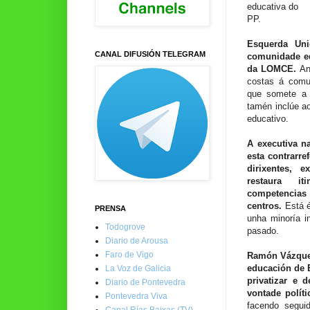
educativa do
PP.
Esquerda Un
CANAL DIFUSIÓN TELEGRAM
comunidade edu
da LOMCE.
Ant
costas á comun
que somete a 
tamén inclúe a
educativo.
A executiva n
esta contrarre
dirixentes, 
restaura it
competencias
centros.
Está é
PRENSA
unha minoría i
Todogrove
pasado.
Diario de Arousa
Faro de Vigo
Ramón Vázque
educación de 
La Voz de Galicia
privatizar e 
Diario de Pontevedra
vontade políti
Pontevedra Viva
facendo seguid
Canal Rías Baixas (TV)