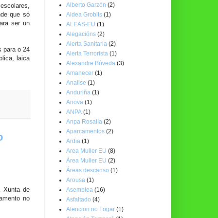
Alberto Garzón
(2)
escolares,
nde que só
Aldea Grobits
(1)
ara ser un
ALEAS-EU
(1)
Alegacións
(2)
Alerta Sanitaria
(2)
s para o 24
Alerta Terrorista
(1)
lica, laica
Alexandre Bóveda
(3)
Amanecer
(1)
Analise
(1)
Anduriña
(1)
Anova
(1)
ANPA
(1)
Anpa Rosalía
(2)
Aparcamentos
(2)
o
Ardia
(1)
Area Muller EU
(8)
Área Muller EU
(2)
Áreas descanso
(1)
Arousa
(1)
á Xunta de
Asemblea
(16)
namento no
Asfaltado
(4)
Atencion no Fogar
(1)