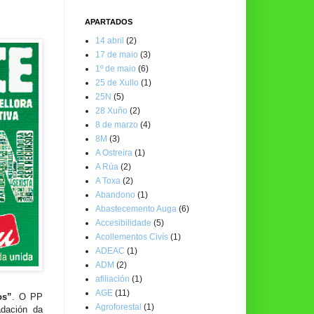
APARTADOS
14 abril
(2)
17 de maio
(3)
1º de maio
(6)
25 de Xullo
(1)
25N
(5)
28 Xuño
(2)
8 de marzo
(4)
8M
(3)
A Ostreira
(1)
A Rúa
(2)
A Toxa
(2)
Abandono
(1)
Abastecemento Auga
(6)
Accesibilidade
(5)
Acollementos Civís
(1)
ADEAC
(1)
ADM
(2)
afiliación
(1)
AGE
(11)
os”
. O PP
Agroforestal
(1)
adación da