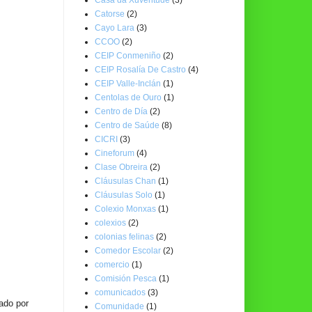
Catorse
(2)
Cayo Lara
(3)
CCOO
(2)
CEIP Conmeniño
(2)
CEIP Rosalía De Castro
(4)
CEIP Valle-Inclán
(1)
Centolas de Ouro
(1)
Centro de Día
(2)
Centro de Saúde
(8)
CICRI
(3)
Cineforum
(4)
Clase Obreira
(2)
Cláusulas Chan
(1)
Cláusulas Solo
(1)
Colexio Monxas
(1)
colexios
(2)
colonias felinas
(2)
Comedor Escolar
(2)
comercio
(1)
Comisión Pesca
(1)
comunicados
(3)
zado por
Comunidade
(1)