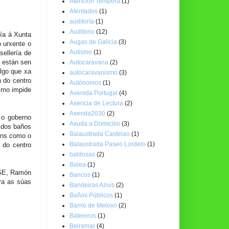
Atención Temperá
(1)
Atentados
(1)
auditoría
(1)
Auditorio
(12)
xía á Xunta
Augas de Galicia
(3)
 urxente o
Autismo
(1)
ellería de
 están sen
Autocaravana
(2)
algo que xa
autocaravanismo
(3)
n do centro
Autónomos
(1)
smo impide
Avenida Portugal
(4)
Axencia de Lectura
(2)
Axenda2030
(2)
 o goberno
Axuda a Domicilio
(3)
 dos baños
Balaustrada Castelao
(1)
óns como o
Balaustrada Paseo Lordelo
(1)
 do centro
baldosas
(2)
Balea
(1)
AGE, Ramón
Bancos
(1)
pra as súas
Bandeiras Azuis
(2)
Baños Públicos
(1)
Barrio de Meloxo
(2)
Bateeiros
(1)
Beiramar
(4)