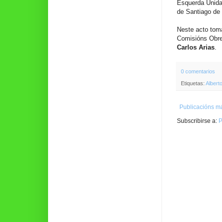
Esquerda Unida
de Santiago de
Neste acto tom
Comisións Obr
Carlos Arias
.
0 comentarios
Etiquetas:
Albert
Publicacións má
Subscribirse a:
P