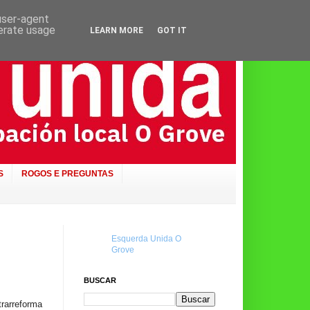
 user-agent
nerate usage
LEARN MORE
GOT IT
S
ROGOS E PREGUNTAS
Esquerda Unida O
Grove
BUSCAR
rarreforma