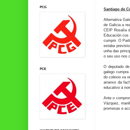
PCG
Santiago de Co
Alternativa Gal
de Galicia a r
CEIP Rosalía d
Educación cos 
cumprir. O Part
estaba previsto
unha das princ
o seu uso nos 
O deputado de
PCE
galego cumpra 
do colexio xa 
arranxo da fac
educativo á nor
Ante o comprom
Vázquez, manife
promesas e ac