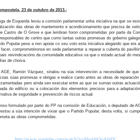
mpostela, 23 de outubro de 2013.-
ega de Esquerda levou a comisión parlamentar unha iniciativa na que se esi
ealización das obras de mantemento e acondicionamento que precisa de xeito
e Castro de O Grove e que lembran foron comprometidas por parte da Cons
responsables do centro que como tantas outras promesas do goberno galego
ido Popular pese a non apoiar co seu voto esta iniciativa alegando que era 
 facer, comprometéronse en sede parlamentar a reparar a cuberta do pavilló
ipais reivindicacións da comunidade educativa xa que o estado actual do me
días de choiva.
 AGE, Ramón Vázquez, sinalou na súa intervención a necesidade de que
coas súas promesas e obrigas e realice canto antes as obras de reparación
orzamentadas pero aínda sen executar entre as que se suman outras actuaci
hada do edificio ou a colocación dos elementos precisos para a adaptación
mativa de seguridade e prevención de riscos actual.
iso formulado por parte do PP na comisión de Educación, o deputado de 
stou a súa intención de vixiar que o Partido Popular, desta volta, si cum
ometa as obras comprometidas.
http://www.youtube.com/watch?v=Hn44rOoA6dY