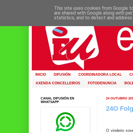
This site uses cookies from Google to 
are shared with Google along with per
statistics, and to detect and address
INICIO
DIFUSIÓN
COORDINADORA LOCAL
C
AXENDA CONCELLEIROS
FOTODENUNCIA
BOLE
CANAL DIFUSIÓN EN
24 OUTUBRO 20
WHATSAPP
24O Folg
O vindeiro xov