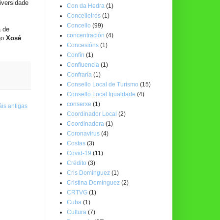
iversidade
Con da Hedra
(1)
Concelleiros
(1)
Concello
(99)
a de
concentración
(4)
go
Xosé
Concesións
(1)
Confín
(1)
Confluencia
(1)
Confraría
(1)
Consello Local de Turismo
(15)
Consello Local Igualdade
(4)
conserxe
(1)
is antigas
Coordinador Local
(2)
Coordinadora
(1)
Coronavirus
(4)
Costas
(3)
Covid-19
(11)
Crédito
(3)
Cris Dominguez
(1)
Cristina Domínguez
(2)
CRTVG
(1)
Cuba
(1)
Cultura
(7)