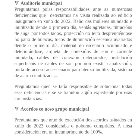
🔻
Auditorio municipal
Preguntamos polas responsabilidades ante as numerosas
deficiencias que
detectamos na visita realizada ao edificio
inaugurado en xuño do 2022. Baño das mulleres inundado e
inutilizado dende o primeiro día, ventás agretadas, filtracións
de auga por todos lados, protección do teito desprendéndose
no patio de butacas, focos de iluminación escénica avariados
dende o primeiro día, material do escenario acumulado e
deteriorándose, arqueta de conexións de son e corrente
inundada, cables de conexión deteriorados, instalación
superficiais de cables de son por non existir canalización,
porta de acceso ao escenario para atenzo inutilizada, sistema
de alarma inutilizada,...
Preguntamos quen se faría responsable de solucionar todas
esas deficiencias e se se tramitou algún expediente por esas
circunstancias.
🔻
Acordos co noso grupo municipal
Preguntamos que grao de execución dos acordos asinados en
xullo do 2023 consideraba o goberno cumpridos. A nosa
consideración era un incumprimento do 100%.