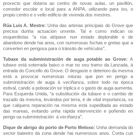
proxecto que dotaría ao centro de novas aulas, un pavillón,
comedor escolar e local para a ANPA, utilizando para iso, o
propio centro e o vello edificio de vivenda dos mestres.
Rúa Luis A. Mestre:
Unha das arterias principais do Grove que
precisa dunha actuación urxente. Tal e como indican os
esquerdistas “a rúa atópase nun estado deplorable e de
abandono dende hai anos, con numerosas fochas e gretas que a
converten en perigosa para o tránsito de vehículos”.
Tubaxe da subministración de auga potable ao Grove:
A
tubaxe está soterrada baixo o mar no seu tramo da Lanzada, á
entrada do Concello do Grove. O desgaste e deterioro da mesma
está a provocar numerosas roturas que pon en perigo a
subministración de auga á veciñanza, sobre todo na época
estival, cando a poboación se triplica e o gasto de auga aumenta.
Para Esquerda Unida, “a substitución da tubaxe e o cambio de
trazado da mesma, levándoa por terra, é de vital importancia, xa
que calquera reparación na mesma está supeditada ao estado
das mareas, evitando unha rápida intervención e poñendo en
perigo oa subministración á veciñanza”.
Dique de abrigo do porto de Porto Meloxo:
Unha demanda do
sector bateeiro da zona dende hai numerosos anos. Conta cun