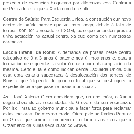
proxecto de execución bloqueado por diferenzas coa Confraría
de Pescadores e que a Xunta non dá resolto.
Centro de Saúde:
Para Esquerda Unida, a construción dun novo
centro de saúde parece que vai para longo, debido á falta de
sen ter
terreos
aprobado o PXOM, polo que entenden precisa
unha actuación no actual centro, xa que conta con numerosas
carencias.
Escola Infantil de Rons:
A demanda de prazas neste centro
educativo de 0 a 3 anos é patente nos últimos anos e, para a
formación de esquerdas, a solución pasa por unha ampliación da
mesma. Certo é, tal e como indican dende Esquerda Unida, que
esta obra estaría supeditada á desafectación dos terreos de
Rons e que “depende do goberno local que se desbloquee o
expediente para que pasen a mans municipais”.
Así, José Antonio Otero considera que, un ano máis, a Xunta
segue obviando as necesidades do Grove e da súa veciñanza.
Por iso, insta ao goberno municipal a facer forza para reclamar
estas melloras. Do mesmo modo, Otero pide ao Partido Popular
do Grove que arrime o ombreiro e reclamen aos seus que o
Orzamento da Xunta sexa xusto co Grove.