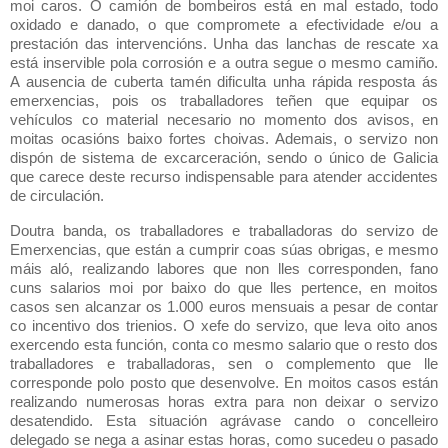
moi caros. O camión de bombeiros está en mal estado, todo
oxidado e danado, o que compromete a efectividade e/ou a
prestación das intervencións. Unha das lanchas de rescate xa
está inservible pola corrosión e a outra segue o mesmo camiño.
A ausencia de cuberta tamén dificulta unha rápida resposta ás
emerxencias, pois os traballadores teñen que equipar os
vehículos co material necesario no momento dos avisos, en
moitas ocasións baixo fortes choivas. Ademais, o servizo non
dispón de sistema de excarceración, sendo o único de Galicia
que carece deste recurso indispensable para atender accidentes
de circulación.
Doutra banda, os traballadores e traballadoras do servizo de
Emerxencias, que están a cumprir coas súas obrigas, e mesmo
máis aló, realizando labores que non lles corresponden, fano
cuns salarios moi por baixo do que lles pertence, en moitos
casos sen alcanzar os 1.000 euros mensuais a pesar de contar
co incentivo dos trienios. O xefe do servizo, que leva oito anos
exercendo esta función, conta co mesmo salario que o resto dos
traballadores e traballadoras, sen o complemento que lle
corresponde polo posto que desenvolve. En moitos casos están
realizando numerosas horas extra para non deixar o servizo
desatendido. Esta situación agrávase cando o concelleiro
delegado se nega a asinar estas horas, como sucedeu o pasado