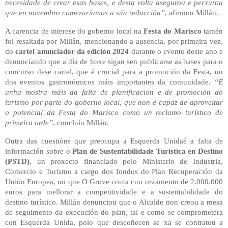
necesidade de crear esas bases, e desta volta asegurou e perxurou
que en novembro comezaríamos a súa redacción”
, afirmou Millán.
A carencia de interese do goberno local na
Festa do Marisco
tamén
foi resaltada por Millán, mencionando a ausencia, por primeira vez,
do
cartel anunciador da edición 2024
durante o evento deste ano e
denunciando que a día de hoxe sigan sen publicarse as bases para o
concurso dese cartel, que é crucial para a promoción da Festa, un
dos eventos gastronómicos máis importantes da comunidade.
“É
unha mostra máis da falta de planificación e de promoción do
turismo por parte do goberno local, que non é capaz de aproveitar
o potencial da Festa do Marisco como un reclamo turístico de
primeira orde”
, concluíu Millán.
Outra das cuestións que preocupa a Esquerda Unidaé a falta de
información sobre o
Plan de Sustentabilidade Turística en Destino
(PSTD)
, un proxecto financiado polo Ministerio de Industria,
Comercio e Turismo a cargo dos fondos do Plan Recuperación da
Unión Europea, no que O Grove conta cun orzamento de 2.000.000
euros para mellorar a competitividade e a sustentabilidade do
destino turístico. Millán denunciou que o Alcalde non creou a mesa
de seguimento da execución do plan, tal e como se comprometera
con Esquerda Unida, polo que descoñecen se xa se contratou a