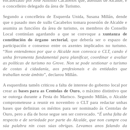
encabezado por José Antonio Cacabelos que, ademais de Alcalde, é
o concelleiro delegado da área de Turismo.
Segundo a concelleira de Esquerda Unida, Susana Millán, dende
que o pasado mes de xullo Cacabelos tomara posesión de Alcalde e
asumira as funcións da área de turismo, os membros do Consello
Local continúan agardando a que se convoque a
xuntanza de
constitución do órgano sectorial
, que debería ser o espazo de
participación e consenso entre os axentes implicados no turismo.
“
Non entendemos por que o Alcalde non convoca o CLT, cando é
unha ferramenta fundamental para planificar, coordinar e avaliar
as políticas de turismo no Grove. Non se pode xestionar o turismo
de costas á cidadanía, aos profesionais e ás entidades que
traballan neste ámbito
”, declarou Millán.
A esquerdista tamén criticou a falta de interese do goberno local por
crear as
bases para as Centolas de Ouro
, o máximo distintivo que
se outorga durante a Festa do Marisco. Segundo Millán, o Alcalde
comprometeuse a reunir en novembro o CLT para redactar unhas
bases que definiran os méritos para ser nominado ás Centolas de
Ouro, pero a día de hoxe segue sen ser convocado. “
É unha falta de
respecto e de seriedade por parte do Alcalde, que non cumpre coa
súa palabra nin coas súas obrigas. Levamos anos falando da