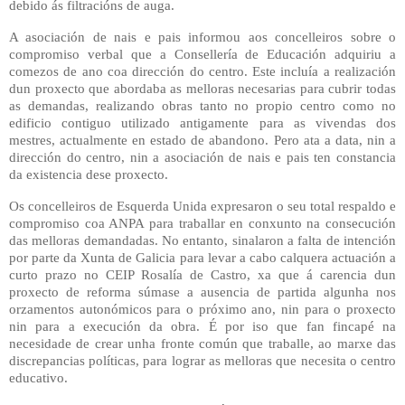
debido ás filtracións de auga.
A asociación de nais e pais informou aos concelleiros sobre o
compromiso verbal que a Consellería de Educación adquiriu a
comezos de ano coa dirección do centro. Este incluía a realización
dun proxecto que abordaba as melloras necesarias para cubrir todas
as demandas, realizando obras tanto no propio centro como no
edificio contiguo utilizado antigamente para as vivendas dos
mestres, actualmente en estado de abandono. Pero ata a data, nin a
dirección do centro, nin a asociación de nais e pais ten constancia
da existencia dese proxecto.
Os concelleiros de Esquerda Unida expresaron o seu total respaldo e
compromiso coa ANPA para traballar en conxunto na consecución
das melloras demandadas. No entanto, sinalaron a falta de intención
por parte da Xunta de Galicia para levar a cabo calquera actuación a
curto prazo no CEIP Rosalía de Castro, xa que á carencia dun
proxecto de reforma súmase a ausencia de partida algunha nos
orzamentos autonómicos para o próximo ano, nin para o proxecto
nin para a execución da obra. É por iso que fan fincapé na
necesidade de crear unha fronte común que traballe, ao marxe das
discrepancias políticas, para lograr as melloras que necesita o centro
educativo.