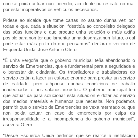
non se poida actuar nun incendio, accidente ou rescate no mar
por estar inoperativos os vehículos necesarios.
Pídese ao alcalde que tome cartas no asunto dunha vez por
todas e que, dada a situación, “destitúa ao concelleiro delegado
das súas funcións e que procure unha solución o máis axiña
posible para non ter que lamentar unha desgraza nun futuro, o cal
pode estar máis preto do que pensamos” declara o voceiro de
Esquerda Unida, José Antonio Otero.
“É unha vergoña que o goberno municipal teña abandonado o
servizo de Emerxencias, que é fundamental para a seguridade e
o benestar da cidadanía. Os traballadores e traballadoras do
servizo están a facer un esforzo enorme para prestar un servizo
de calidade, pero atópanse cunhas condicións de traballo
inadecuadas e uns salarios inxustos. O goberno municipal ten
que actuar xa para solucionar esta situación e dotar ao servizo
dos medios materiais e humanos que necesita. Non podemos
permitir que o servizo de Emerxencias se vexa mermado ou que
non poida actuar en caso de emerxencia por culpa da
irresponsabilidade e a incompetencia do goberno municipal”,
asevera Otero.
“Desde Esquerda Unida pedimos que se realice a instalación