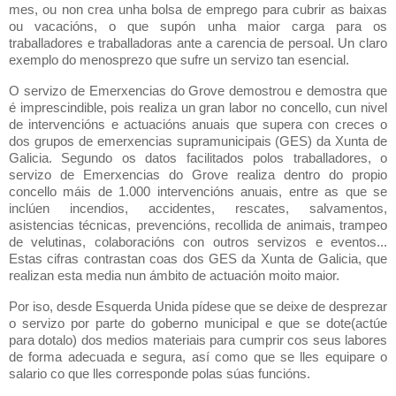
mes, ou non crea unha bolsa de emprego para cubrir as baixas
ou vacacións, o que supón unha maior carga para os
traballadores e traballadoras ante a carencia de persoal. Un claro
exemplo do menosprezo que sufre un servizo tan esencial.
O servizo de Emerxencias do Grove demostrou e demostra que
é imprescindible, pois realiza un gran labor no concello, cun nivel
de intervencións e actuacións anuais que supera con creces o
dos grupos de emerxencias supramunicipais (GES) da Xunta de
Galicia. Segundo os datos facilitados polos traballadores, o
servizo de Emerxencias do Grove realiza dentro do propio
concello máis de 1.000 intervencións anuais, entre as que se
inclúen incendios, accidentes, rescates, salvamentos,
asistencias técnicas, prevencións, recollida de animais, trampeo
de velutinas, colaboracións con outros servizos e eventos...
Estas cifras contrastan coas dos GES da Xunta de Galicia, que
realizan esta media nun ámbito de actuación moito maior.
Por iso, desde Esquerda Unida pídese que se deixe de desprezar
o servizo por parte do goberno municipal e que se dote(actúe
para dotalo) dos medios materiais para cumprir cos seus labores
de forma adecuada e segura, así como que se lles equipare o
salario co que lles corresponde polas súas funcións.