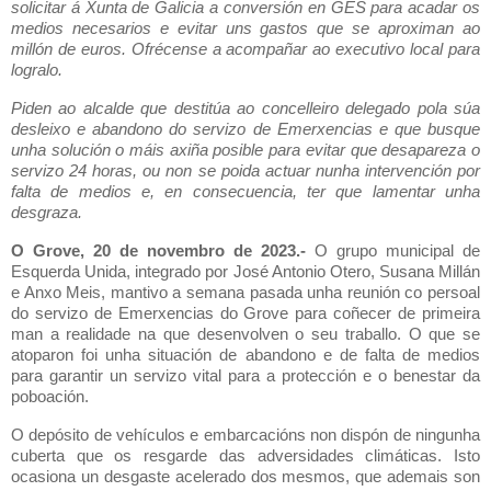
solicitar á Xunta de Galicia a conversión en GES para acadar os
medios necesarios e evitar uns gastos que se aproximan ao
millón de euros. Ofrécense a acompañar ao executivo local para
logralo.
Piden ao alcalde que destitúa ao concelleiro delegado pola súa
desleixo e abandono do servizo de Emerxencias e que busque
unha solución o máis axiña posible para evitar que desapareza o
servizo 24 horas, ou non se poida actuar nunha intervención por
falta de medios e, en consecuencia, ter que lamentar unha
desgraza.
O Grove, 20 de novembro de 2023.-
O grupo municipal de
Esquerda Unida, integrado por José Antonio Otero, Susana Millán
e Anxo Meis, mantivo a semana pasada unha reunión co persoal
do servizo de Emerxencias do Grove para coñecer de primeira
man a realidade na que desenvolven o seu traballo. O que se
atoparon foi unha situación de abandono e de falta de medios
para garantir un servizo vital para a protección e o benestar da
poboación.
O depósito de vehículos e embarcacións non dispón de ningunha
cuberta que os resgarde das adversidades climáticas. Isto
ocasiona un desgaste acelerado dos mesmos, que ademais son