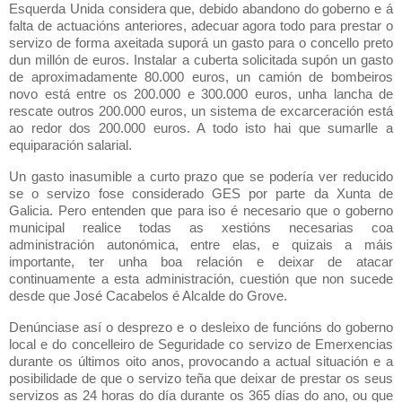
Esquerda Unida considera que, debido abandono do goberno e á
falta de actuacións anteriores, adecuar agora todo para prestar o
servizo de forma axeitada suporá un gasto para o concello preto
dun millón de euros. Instalar a cuberta solicitada supón un gasto
de aproximadamente 80.000 euros, un camión de bombeiros
novo está entre os 200.000 e 300.000 euros, unha lancha de
rescate outros 200.000 euros, un sistema de excarceración está
ao redor dos 200.000 euros. A todo isto hai que sumarlle a
equiparación salarial.
Un gasto inasumible a curto prazo que se podería ver reducido
se o servizo fose considerado GES por parte da Xunta de
Galicia. Pero entenden que para iso é necesario que o goberno
municipal realice todas as xestións necesarias coa
administración autonómica, entre elas, e quizais a máis
importante, ter unha boa relación e deixar de atacar
continuamente a esta administración, cuestión que non sucede
desde que José Cacabelos é Alcalde do Grove.
Denúnciase así o desprezo e o desleixo de funcións do goberno
local e do concelleiro de Seguridade co servizo de Emerxencias
durante os últimos oito anos, provocando a actual situación e a
posibilidade de que o servizo teña que deixar de prestar os seus
servizos as 24 horas do día durante os 365 días do ano, ou que