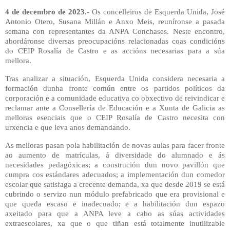
4 de decembro de 2023.-
Os concelleiros de Esquerda Unida, José
Antonio Otero, Susana Millán e Anxo Meis, reuníronse a pasada
semana con representantes da ANPA Conchases. Neste encontro,
abordáronse diversas preocupacións relacionadas coas condicións
do CEIP Rosalía de Castro e as accións necesarias para a súa
mellora.
Tras analizar a situación, Esquerda Unida considera necesaria a
formación dunha fronte común entre os partidos políticos da
corporación e a comunidade educativa co obxectivo de reivindicar e
reclamar ante a Consellería de Educación e a Xunta de Galicia as
melloras esenciais que o CEIP Rosalía de Castro necesita con
urxencia e que leva anos demandando.
As melloras pasan pola habilitación de novas aulas para facer fronte
ao aumento de matrículas, á diversidade do alumnado e ás
necesidades pedagóxicas; a construción dun novo pavillón que
cumpra cos estándares adecuados; a implementación dun comedor
escolar que satisfaga a crecente demanda, xa que desde 2019 se está
cubrindo o servizo nun módulo prefabricado que era provisional e
que queda escaso e inadecuado; e a habilitación dun espazo
axeitado para que a ANPA leve a cabo as súas actividades
extraescolares, xa que o que tiñan está totalmente inutilizable