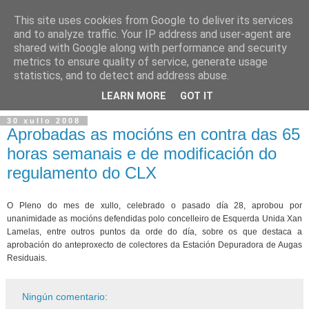
This site uses cookies from Google to deliver its services
and to analyze traffic. Your IP address and user-agent are
shared with Google along with performance and security
metrics to ensure quality of service, generate usage
statistics, and to detect and address abuse.
▼
LEARN MORE
GOT IT
30 xullo 2008
Aprobadas as mocións en contra das 65
horas semanais e de modificación do
regulamento do CLX
O Pleno do mes de xullo, celebrado o pasado día 28, aprobou por
unanimidade as mocións defendidas polo concelleiro de Esquerda Unida Xan
Lamelas, entre outros puntos da orde do día, sobre os que destaca a
aprobación do anteproxecto de colectores da Estación Depuradora de Augas
Residuais.
Ningún comentario: