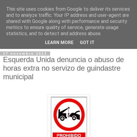
This site uses cookies from Google to deliver its services
and to analyze traffic. Your IP address and user-agent are
shared with Google along with performance and security
metrics to ensure quality of service, generate usage
statistics, and to detect and address abuse.
▼
LEARN MORE
GOT IT
17 novembro 2012
Esquerda Unida denuncia o abuso de
horas extra no servizo de guindastre
municipal