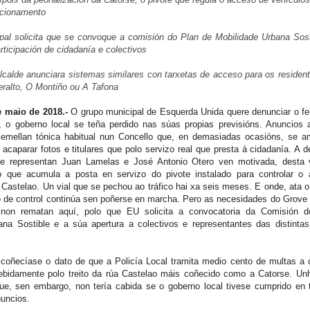
ncionamento
pal solicita que se convoque a comisión do Plan de Mobilidade Urbana Sost
articipación de cidadanía e colectivos
calde anunciara sistemas similares con tarxetas de acceso para os residen
ralto, O Montiño ou A Tafona
e maio de 2018.-
O grupo municipal de Esquerda Unida quere denunciar o fe
 o goberno local se teña perdido nas súas propias previsións. Anuncios 
emellan tónica habitual nun Concello que, en demasiadas ocasións, se 
acaparar fotos e titulares que polo servizo real que presta á cidadanía. A 
e representan Juan Lamelas e José Antonio Otero ven motivada, desta v
so que acumula a posta en servizo do pivote instalado para controlar o
 Castelao. Un vial que se pechou ao tráfico hai xa seis meses. E onde, ata
de control continúa sen poñerse en marcha. Pero as necesidades do Grove 
 non rematan aquí, polo que EU solicita a convocatoria da Comisión 
ana Sostible e a súa apertura a colectivos e representantes das distintas
oñecíase o dato de que a Policía Local tramita medio cento de multas a 
ndebidamente polo treito da rúa Castelao máis coñecido como a Catorse. Un
que, sen embargo, non tería cabida se o goberno local tivese cumprido en
nuncios.