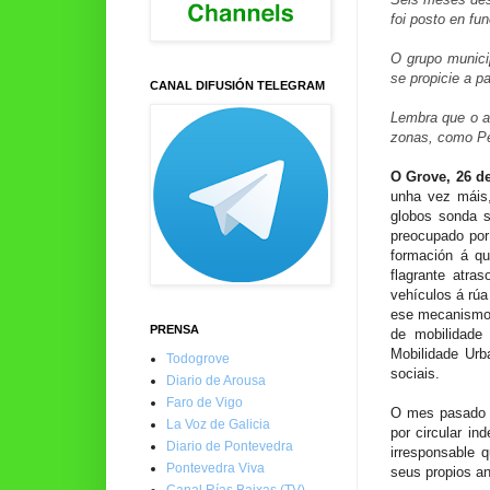
foi posto en fu
O grupo munici
se propicie a p
CANAL DIFUSIÓN TELEGRAM
Lembra que o al
zonas, como Pe
O Grove, 26 d
unha vez máis,
globos sonda s
preocupado por 
formación á qu
flagrante atra
vehículos á rúa
ese mecanismo 
PRENSA
de mobilidade
Mobilidade Urb
Todogrove
sociais.
Diario de Arousa
Faro de Vigo
O mes pasado c
La Voz de Galicia
por circular i
Diario de Pontevedra
irresponsable 
Pontevedra Viva
seus propios a
Canal Rías Baixas (TV)