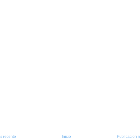
s recente
Inicio
Publicación m