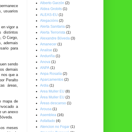
Alberto Garzón
(2)
 permanece
Aldea Grobits
(1)
s, usuarios
ALEAS-EU
(1)
Alegacións
(2)
Alerta Sanitaria
(2)
 en vigor a
 distintos
Alerta Terrorista
(1)
o, O Corgo,
Alexandre Bóveda
(3)
s, ademais
Amanecer
(1)
sario para
Analise
(1)
Anduriña
(1)
Anova
(1)
guen sendo
ANPA
(1)
nos demais
Anpa Rosalía
(2)
, nos que a
Aparcamentos
(2)
por Peralto
as áreas,
Ardia
(1)
Area Muller EU
(8)
Área Muller EU
(2)
do mapa de
Áreas descanso
(1)
onvocado a
Arousa
(1)
se un anexo
Asemblea
(16)
 Bóveda.
Asfaltado
(4)
Atencion no Fogar
(1)
asos meses