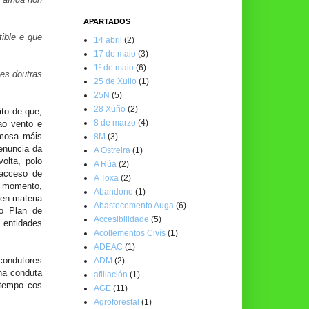
APARTADOS
ible e que
14 abril
(2)
17 de maio
(3)
1º de maio
(6)
tes doutras
25 de Xullo
(1)
25N
(5)
28 Xuño
(2)
ito de que,
8 de marzo
(4)
ao vento e
amosa máis
8M
(3)
denuncia da
A Ostreira
(1)
olta, polo
A Rúa
(2)
 acceso de
A Toxa
(2)
 o momento,
Abandono
(1)
en materia
Abastecemento Auga
(6)
do Plan de
Accesibilidade
(5)
 entidades
Acollementos Civís
(1)
ADEAC
(1)
condutores
ADM
(2)
ha conduta
afiliación
(1)
 tempo cos
AGE
(11)
Agroforestal
(1)