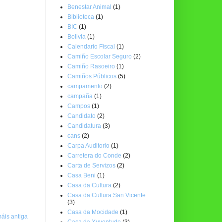
Benestar Animal
(1)
Biblioteca
(1)
BIC
(1)
Bolivia
(1)
Calendario Fiscal
(1)
Camiño Escolar Seguro
(2)
Camiño Rasoeiro
(1)
Camiños Públicos
(5)
campamento
(2)
campaña
(1)
Campos
(1)
Candidato
(2)
Candidatura
(3)
cans
(2)
Carpa Auditorio
(1)
Carretera do Conde
(2)
Carta de Servizos
(2)
Casa Beni
(1)
Casa da Cultura
(2)
Casa da Cultura San Vicente
(3)
Casa da Mocidade
(1)
áis antiga
Casa da Xuventude
(3)