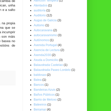
Atención Temperá
(1)
 cambia de
fican, unha
Atentados
(1)
 e a salto
auditoría
(1)
Auditorio
(12)
Augas de Galicia
(3)
 na propia
Autismo
(1)
 na que se
Autocaravana
(2)
a incumprir
autocaravanismo
(3)
n son máis
Autónomos
(1)
e basea no
Avenida Portugal
(4)
estións de
Axencia de Lectura
(2)
Axenda2030
(2)
Axuda a Domicilio
(3)
Balaustrada Castelao
(1)
Balaustrada Paseo Lordelo
(1)
baldosas
(2)
Balea
(1)
Bancos
(1)
Bandeiras Azuis
(2)
Baños Públicos
(1)
Barrio de Meloxo
(2)
Bateeiros
(1)
Beiramar
(4)