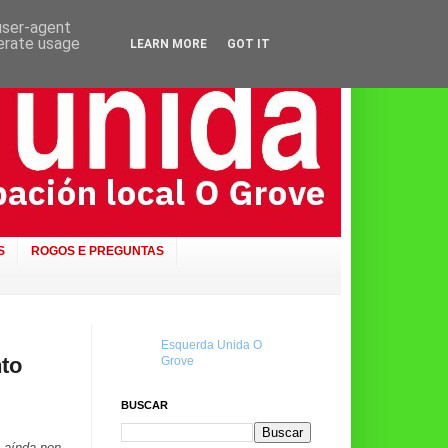
 user-agent
nerate usage
LEARN MORE
GOT IT
S
ROGOS E PREGUNTAS
Esquerda Unida O
nto
Grove
BUSCAR
s aínda non