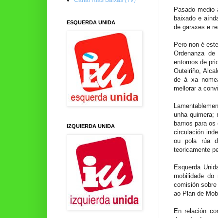
Pasado medio a
baixado e aínda
ESQUERDA UNIDA
de garaxes e r
Pero non é este
Ordenanza de 
entornos de pri
Outeiriño, Alc
de á xa nomea
mellorar a conv
Lamentablement
unha quimera; 
barrios para os
IZQUIERDA UNIDA
circulación ind
ou pola rúa d
teoricamente pe
Esquerda Unid
mobilidade do
comisión sobre 
ao Plan de Mobi
En relación c