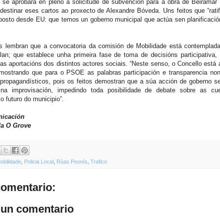
 se aprobara en pleno a solicitude de subvención para a obra de Beiramar
destinar eses cartos ao proxecto de Alexandre Bóveda. Uns feitos que “rati
posto desde EU: que temos un goberno municipal que actúa sen planificación
s lembran que a convocatoria da comisión de Mobilidade está contemplada
lan; que establece unha primeira fase de toma de decisións participativa,
as aportacións dos distintos actores sociais. “Neste senso, o Concello está 
mostrando que para o PSOE as palabras participación e transparencia no
propagandísticos, pois os feitos demostran que a súa acción de goberno s
na improvisación, impedindo toda posibilidade de debate sobre as cu
o futuro do municipio”.
nicación
a O Grove
obilidade
,
Policia Local
,
Rúas Peonís
,
Trafico
omentario:
 un comentario