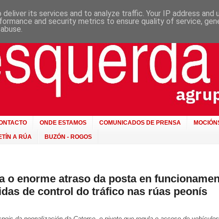
deliver its services and to analyze traffic. Your IP address and
formance and security metrics to ensure quality of service, ge
 abuse.
ONTACTO
ONDE ESTAMOS
COMUNICADOS DE PRENSA
MOCIÓN
TÍN A RÚA
BUZÓN - ROGOS
ca o enorme atraso da posta en funcioname
das de control do tráfico nas rúas peonís
ois da peonalización da Catorse, o pivote que regula o acceso de vehículo