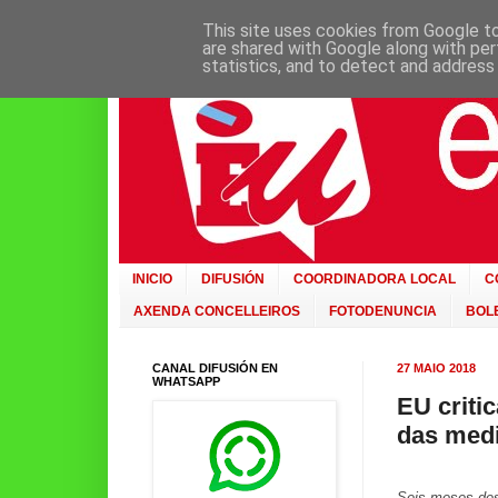
This site uses cookies from Google to 
are shared with Google along with per
statistics, and to detect and address
INICIO
DIFUSIÓN
COORDINADORA LOCAL
C
AXENDA CONCELLEIROS
FOTODENUNCIA
BOLE
CANAL DIFUSIÓN EN
27 MAIO 2018
WHATSAPP
EU criti
das medi
Seis meses desp