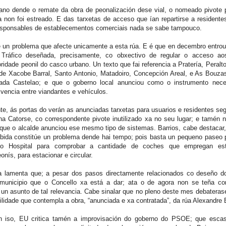
no dende o remate da obra de peonalización dese vial, o nomeado pivote
 non foi estreado. E das tarxetas de acceso que ían repartirse a residente
esponsables de establecementos comerciais nada se sabe tampouco.
 un problema que afecte unicamente a esta rúa. E é que en decembro entrou
Tráfico deseñada, precisamente, co obxectivo de regular o acceso aos
oridade peonil do casco urbano. Un texto que fai referencia a Pratería, Peralt
alde Xacobe Barral, Santo Antonio, Matadoiro, Concepción Areal, e As Bouza
da Castelao; e que o goberno local anunciou como o instrumento nece
ivencia entre viandantes e vehículos.
e, ás portas do verán as anunciadas tarxetas para usuarios e residentes se
na Catorse, co correspondente pivote inutilizado xa no seu lugar; e tamén 
 que o alcalde anunciou ese mesmo tipo de sistemas. Barrios, cabe destacar
ebida constitúe un problema dende hai tempo; pois basta un pequeno paseo 
o Hospital para comprobar a cantidade de coches que empregan est
onís, para estacionar e circular.
a lamenta que; a pesar dos pasos directamente relacionados co deseño 
 municipio que o Concello xa está a dar; ata o de agora non se teña c
un asunto de tal relevancia. Cabe sinalar que no pleno deste mes debatera
lidade que contempla a obra, “anunciada e xa contratada”, da rúa Alexandre
on iso, EU critica tamén a improvisación do goberno do PSOE; que esc