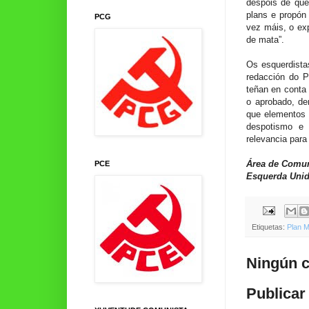
despois de que
plans e propón 
PCG
vez máis, o ex
de mata”.
Os esquerdista
redacción do P
teñan en conta 
o aprobado, de
que elementos 
despotismo e 
relevancia para 
Área de Comu
PCE
Esquerda Unid
Etiquetas:
Plan M
Ningún c
Publicar