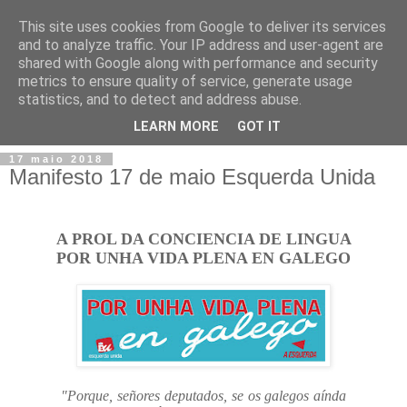
This site uses cookies from Google to deliver its services
and to analyze traffic. Your IP address and user-agent are
shared with Google along with performance and security
metrics to ensure quality of service, generate usage
statistics, and to detect and address abuse.
▼
LEARN MORE
GOT IT
17 maio 2018
Manifesto 17 de maio Esquerda Unida
A PROL DA CONCIENCIA DE LINGUA
POR UNHA VIDA PLENA EN GALEGO
"Porque, señores deputados, se os galegos aínda