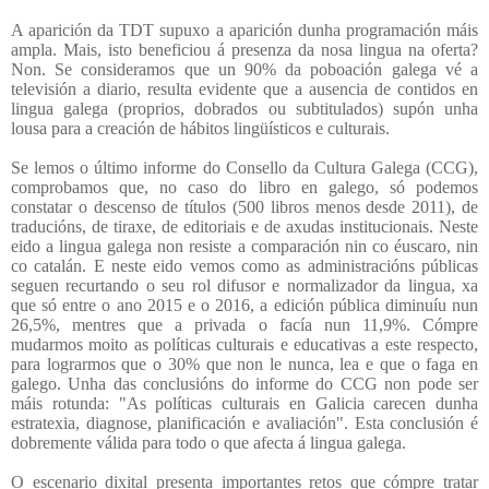
A aparición da TDT supuxo a aparición dunha programación máis
ampla. Mais, isto beneficiou á presenza da nosa lingua na oferta?
Non. Se consideramos que un 90% da poboación galega vé a
televisión a diario, resulta evidente que a ausencia de contidos en
lingua galega (proprios, dobrados ou subtitulados) supón unha
lousa para a creación de hábitos lingüísticos e culturais.
Se lemos o último informe do Consello da Cultura Galega (CCG),
comprobamos que, no caso do libro en galego, só podemos
constatar o descenso de títulos (500 libros menos desde 2011), de
traducións, de tiraxe, de editoriais e de axudas institucionais. Neste
eido a lingua galega non resiste a comparación nin co éuscaro, nin
co catalán. E neste eido vemos como as administracións públicas
seguen recurtando o seu rol difusor e normalizador da lingua, xa
que só entre o ano 2015 e o 2016, a edición pública diminuíu nun
26,5%, mentres que a privada o facía nun 11,9%. Cómpre
mudarmos moito as políticas culturais e educativas a este respecto,
para lograrmos que o 30% que non le nunca, lea e que o faga en
galego. Unha das conclusións do informe do CCG non pode ser
máis rotunda: "As políticas culturais en Galicia carecen dunha
estratexia, diagnose, planificación e avaliación". Esta conclusión é
dobremente válida para todo o que afecta á lingua galega.
O escenario dixital presenta importantes retos que cómpre tratar