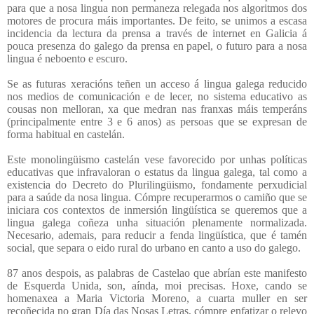
para que a nosa lingua non permaneza relegada nos algoritmos dos
motores de procura máis importantes. De feito, se unimos a escasa
incidencia da lectura da prensa a través de internet en Galicia á
pouca presenza do galego da prensa en papel, o futuro para a nosa
lingua é neboento e escuro.
Se as futuras xeracións teñen un acceso á lingua galega reducido
nos medios de comunicación e de lecer, no sistema educativo as
cousas non melloran, xa que medran nas franxas máis temperáns
(principalmente entre 3 e 6 anos) as persoas que se expresan de
forma habitual en castelán.
Este monolingüismo castelán vese favorecido por unhas políticas
educativas que infravaloran o estatus da lingua galega, tal como a
existencia do Decreto do Plurilingüismo, fondamente perxudicial
para a saúde da nosa lingua. Cómpre recuperarmos o camiño que se
iniciara cos contextos de inmersión lingüística se queremos que a
lingua galega coñeza unha situación plenamente normalizada.
Necesario, ademais, para reducir a fenda lingüística, que é tamén
social, que separa o eido rural do urbano en canto a uso do galego.
87 anos despois, as palabras de Castelao que abrían este manifesto
de Esquerda Unida, son, aínda, moi precisas. Hoxe, cando se
homenaxea a Maria Victoria Moreno, a cuarta muller en ser
recoñecida no gran Día das Nosas Letras, cómpre enfatizar o relevo