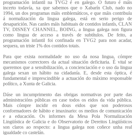
programación infantil na TVG2 é en galego. O futuro é máis
incerto todavía, xa que sabemos que o Xabarín Club, nado no
1994, un dos programas máis emblemáticos, e que máis contribuíu
á normalización da lingua galega, está en serio perigo de
desaparición. Nas canles máis habituais de contidos infantís, CLAN
TV, DISNEY CHANNEL, BOING, a lingua galega non figura
como lingua de acceso a través de subtítulos. De feito, a
programación infantil foi confinada en TVG2 para non acadar,
sequera, un triste 1% dos contidos totais.
Para que exista normalidade no uso da nosa lingua, cómpre
mecanismos correctores da actual situación deficitaria. É vital se
queremos que a sensibilización, a concienciación e o uso da lingua
galega sexan un hábito na cidadanía. E, desde esta óptica, é
fundamental e imprescindible a actuación do máximo responsable
político, a Xunta de Galicia.
Dáse un incumprimento das obrigas normativas por parte das
administracións públicas en case todos os eidos da vida pública.
Mais cómpre incidir en dous eidos que son poderosos
conformadores de hábito e imaxinario: os medios de comunicación
e a educación. Os informes da Mesa Pola Normalización
Lingüística de Galicia e do Observatorio de Dereitos Lingüísticos
son claros ao respecto: a lingua galega non coñece unha real
igualdade co castelán.