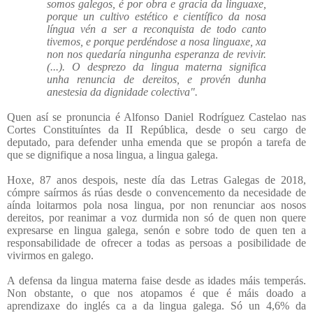
somos galegos, é por obra e gracia da linguaxe,
porque un cultivo estético e científico da nosa
língua vén a ser a reconquista de todo canto
tivemos, e porque perdéndose a nosa linguaxe, xa
non nos quedaría ningunha esperanza de revivir.
(...). O desprezo da lingua materna significa
unha renuncia de dereitos, e provén dunha
anestesia da dignidade colectiva".
Quen así se pronuncia é Alfonso Daniel Rodríguez Castelao nas
Cortes Constituíntes da II República, desde o seu cargo de
deputado, para defender unha emenda que se propón a tarefa de
que se dignifique a nosa lingua, a lingua galega.
Hoxe, 87 anos despois, neste día das Letras Galegas de 2018,
cómpre saírmos ás rúas desde o convencemento da necesidade de
aínda loitarmos pola nosa lingua, por non renunciar aos nosos
dereitos, por reanimar a voz durmida non só de quen non quere
expresarse en lingua galega, senón e sobre todo de quen ten a
responsabilidade de ofrecer a todas as persoas a posibilidade de
vivirmos en galego.
A defensa da lingua materna faise desde as idades máis temperás.
Non obstante, o que nos atopamos é que é máis doado a
aprendizaxe do inglés ca a da lingua galega. Só un 4,6% da