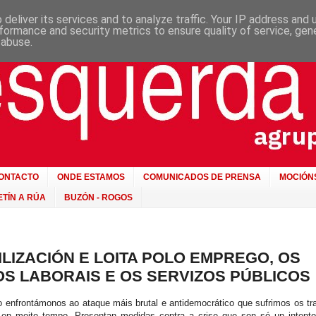
deliver its services and to analyze traffic. Your IP address and
formance and security metrics to ensure quality of service, ge
 abuse.
ONTACTO
ONDE ESTAMOS
COMUNICADOS DE PRENSA
MOCIÓN
TÍN A RÚA
BUZÓN - ROGOS
LIZACIÓN E LOITA POLO EMPREGO, OS
OS LABORAIS E OS SERVIZOS PÚBLICOS
 enfrontámonos ao ataque máis brutal e antidemocrático que sufrimos os tr
s en moito tempo. Presentan medidas contra a crise que son só un intento