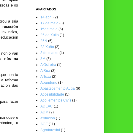
ersoas e os
APARTADOS
14 abril
(2)
orou a súa
17 de maio
(3)
 recesión
1º de maio
(6)
inxustiza,
25 de Xullo
(1)
a educación
25N
(5)
28 Xuño
(2)
8 de marzo
(4)
 non o van
 e nós na
8M
(3)
A Ostreira
(1)
A Rúa
(2)
 que non ía
A Toxa
(2)
 a reforma
Abandono
(1)
zación das
Abastecemento Auga
(6)
Accesibilidade
(5)
Acollementos Civís
(1)
para facer
ADEAC
(1)
ADM
(2)
onándose e
afiliación
(1)
onómico, a
AGE
(11)
Agroforestal
(1)