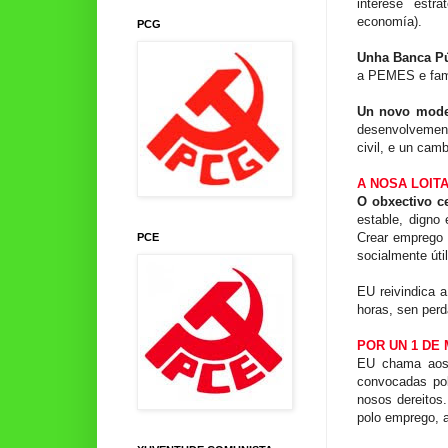
interese estr
economía).
PCG
Unha Banca P
a PEMES e fami
Un novo mode
desenvolvement
civil, e un camb
A NOSA LOIT
O obxectivo c
estable, digno
Crear emprego 
PCE
socialmente útil
EU reivindica a
horas, sen perda
POR UN 1 DE 
EU chama aos t
convocadas pol
nosos dereitos
polo emprego, a