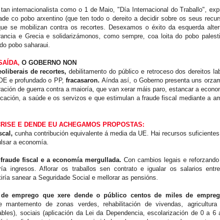
an internacionalista como o 1 de Maio, "Día Internacional do Traballo", e
ade co pobo arxentino (que ten todo o dereito a decidir sobre os seus recu
e se mobilizan contra os recortes. Desexamos o éxito da esquerda alter
rancia e Grecia e solidarizámonos, como sempre, coa loita do pobo palest
 do pobo saharaui.
SAÍDA,
O GOBERNO NON
eoliberais de recortes,
debilitamento do público e retroceso dos dereitos la
E e profundado o PP,
fracasaron.
Aínda así, o Goberno presenta uns orza
ación de guerra contra a maioría, que van xerar máis paro, estancar a econo
ucación, a saúde e os servizos e que estimulan a fraude fiscal mediante a a
 CRISE E DENDE EU ACHEGAMOS PROPOSTAS:
iscal,
cunha contribución equivalente á media da UE. Hai recursos suficientes
lsar a economía.
 fraude fiscal e a economía mergullada.
Con cambios legais e reforzando
ería ingresos. Aflorar os traballos sen contrato e igualar os salarios ent
tiría sanear a Seguridade Social e mellorar as pensións.
a de emprego que xere dende o público centos de miles de empr
 e mantemento de zonas verdes, rehabilitación de vivendas, agricultura 
bles), sociais (aplicación da Lei da Dependencia, escolarización de 0 a 6