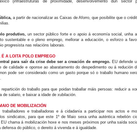
atéxico (infraestruturas de proximidade, desenvolvemento dun sector 
ública,
a partir de nacionalizar as Caixas de Aforro, que posibilite que o crédit
lias.
lo produtivo,
un sector público forte e o apoio á economía social, unha 
o sustentable e o pleno emprego, mellorar a educación, o esforzo a favo
io progresista nas relacións laborais.
A É A LOITA POLO EMPREGO
entral para saír da crise debe ser a creación de emprego.
EU defende u
 e de calidade e oponse ao abaratamento do despedimento ou á redución de
non pode ser considerado como un gasto porque só o traballo humano xera
.
 repartición do traballo para que poidan traballar máis persoas: reducir a x
 de salario, e baixar a idade de xubilación.
MAIO DE MOBILIZACIÓN
raballadores e traballadoras e á cidadanía a participar nos actos e mob
os sindicatos, para que este 1º de Maio sexa unha auténtica rebelión ci
. EU chama á mobilización hoxe e nos meses próximos por unha saída social
 defensa do público, o dereito á vivenda e á igualdade.