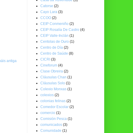
Catorse
(2)
Cayo Lara
(3)
CCOO
(2)
CEIP Conmeniño
(2)
CEIP Rosalía De Castro
(4)
CEIP Valle-Inclán
(1)
Centolas de Ouro
(1)
Centro de Día
(2)
Centro de Saúde
(8)
CICRI
(3)
áis antiga
Cineforum
(4)
Clase Obreira
(2)
Cláusulas Chan
(1)
Cláusulas Solo
(1)
Colexio Monxas
(1)
colexios
(2)
colonias felinas
(2)
Comedor Escolar
(2)
comercio
(1)
Comisión Pesca
(1)
comunicados
(3)
Comunidade
(1)