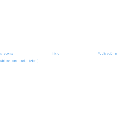
s recente
Inicio
Publicación m
ublicar comentarios (Atom)