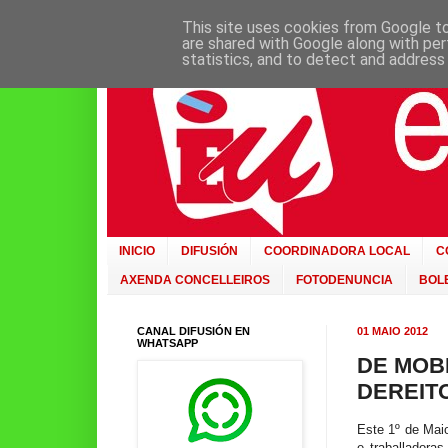
This site uses cookies from Google to 
are shared with Google along with per
statistics, and to detect and address
INICIO
DIFUSIÓN
COORDINADORA LOCAL
C
AXENDA CONCELLEIROS
FOTODENUNCIA
BOLE
CANAL DIFUSIÓN EN
01 MAIO 2012
WHATSAPP
DE MOBI
DEREIT
Este 1º de Maio
e traballadora