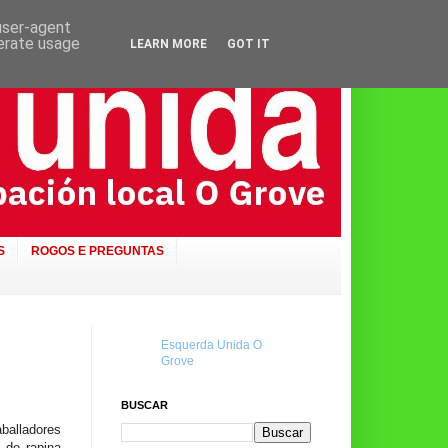
 user-agent
nerate usage
LEARN MORE
GOT IT
S
ROGOS E PREGUNTAS
Esquerda Unida O
Grove
BUSCAR
aballadores
 de rapina