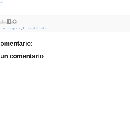
al
mía e Emprego
,
Esquerda Unida
omentario:
 un comentario