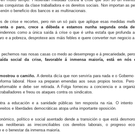
 as conquistas da clase traballadora e os dereitos sociais. Non importan as p
senón o beneficio dos bancos e as multinacionais.
 de crise e recortes, pero nin un só país que aplique esas medidas mell
enta o paro, crece a débeda e estamos nunha segunda onda de
ndennos como a única saída á crise o que é unha estafa que profunda a 
ro e a pobreza, desprotexe aos máis febles e quere converter nun negocio 
 pechemos nas nosas casas co medo ao desemprego e á precariedade, pero
aída social da crise, favorable á inmensa maioría, está en nós
 mostrou o camiño.
A dereita dicía que non serviría para nada e o Goberno
forma laboral. Hoxe xa preparan emendas aos seus propios textos. Pero
reformable e debe ser retirada. A Folga forneceu a conciencia e a organi
 traballadores e freou os ataques contra os sindicatos.
tra a educación e a sanidade públicas ten resposta na rúa. O intento 
ereitos e liberdades democráticas atopa unha importante oposición.
nómico, político e social asentado dende a transición o que está desmor
as neoliberais as irreconciliables cos dereitos laborais, o progreso ec
e e o benestar da inmensa maioría.