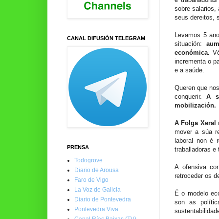
sobre salarios,
seus dereitos, 
Levamos 5 anos
CANAL DIFUSIÓN TELEGRAM
situación:
aum
económica.
Vé
incrementa o pa
e a saúde.
Queren que nos
conquerir.
A s
mobilización.
A Folga Xeral
mover a súa re
laboral non é 
PRENSA
traballadoras e
Todogrove
A ofensiva con
Diario de Arousa
retroceder os d
Faro de Vigo
La Voz de Galicia
É o modelo eco
Diario de Pontevedra
son as polític
Pontevedra Viva
sustentabilidad
Canal Rías Baixas (TV)