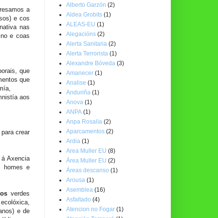
Alberto Garzón
(2)
xpresamos a
Aldea Grobits
(1)
rsos) e cos
ALEAS-EU
(1)
nativa nas
Alegacións
(2)
ino e coas
Alerta Sanitaria
(2)
Alerta Terrorista
(1)
Alexandre Bóveda
(3)
borais, que
Amanecer
(1)
mentos que
Analise
(1)
mía,
Anduriña
(1)
mnistía aos
Anova
(1)
ANPA
(1)
Anpa Rosalía
(2)
Aparcamentos
(2)
 para crear
Ardia
(1)
Area Muller EU
(8)
 á Axencia
Área Muller EU
(2)
re homes e
Áreas descanso
(1)
Arousa
(1)
Asemblea
(16)
egos
verdes
Asfaltado
(4)
ecolóxica,
Atencion no Fogar
(1)
 anos) e de