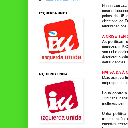
Nunha xornada t
nosa solidaried
ESQUERDA UNIDA
pobos da UE qu
eleccións de F
reivindicacións
A CRISE TEN 
As políticas n
comezou o PSO
son unha declar
deteriorar a ed
defraudadores.
HAI SAÍDA Á
IZQUIERDA UNIDA
Máis
xustiza f
emprego e impu
Loita contra a
Tributaria hab
mulleres, permi
Unha polític
(reforestación
enerxías renova