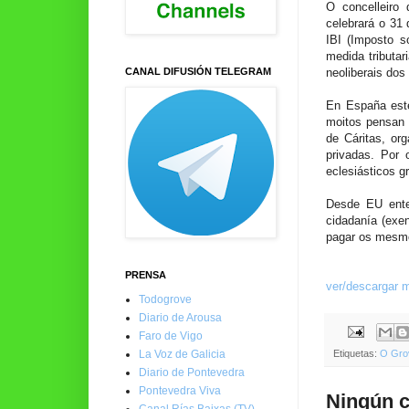
O concelleiro
celebrará o 31 
IBI (Imposto s
medida tributar
CANAL DIFUSIÓN TELEGRAM
neoliberais dos
En España este
moitos pensan 
de Cáritas, or
privadas. Por 
eclesiásticos g
Desde EU ente
cidadanía (exen
pagar os mesmos
PRENSA
ver/descargar 
Todogrove
Diario de Arousa
Faro de Vigo
La Voz de Galicia
Etiquetas:
O Gro
Diario de Pontevedra
Pontevedra Viva
Ningún c
Canal Rías Baixas (TV)