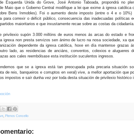
 de Esquerda Unida do Grove, José Antonio Taboada, propondrá no pl
de Maio que o Goberno Central modifique a lei que exime á igrexa católica
obre Bens Inmobles). Foi o aumento deste imposto (entre o 4 e o 10%) a
ia para correxir o déficit público, consecuencia das inadecuadas políticas
 partidos maioritarios e que inxustamente recae sobre as costas da cidadanía
 privilexio supón 3.000 millóns de euros menos ás arcas do estado e fro
a igrexa non presta servizos sen ánimo de lucro na nosa sociedade, xa que 
ganización dependente da igrexa católica, hoxe en día mantense grazas á
outro lado, as residencias de anciáns, conventos, colexios e alugueres 
razas aos cales reembólsase esta institución suculentos ingresos.
ndemos que se a igrexa está tan preocupada pola precaria situación so
ta de reis, banqueiros e corruptos en xeral) vive, a mellor aportación que p
 impostos e saír dunha vez por toda desta situación de privilexio histórico i
moción
ve
,
Plenos Concello
omentario: