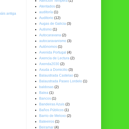
Atención Temperá
(1)
Atentados
(1)
auditoría
(1)
áis antiga
Auditorio
(12)
Augas de Galicia
(3)
Autismo
(1)
Autocaravana
(2)
autocaravanismo
(3)
Autónomos
(1)
Avenida Portugal
(4)
Axencia de Lectura
(2)
Axenda2030
(2)
Axuda a Domicilio
(3)
Balaustrada Castelao
(1)
Balaustrada Paseo Lordelo
(1)
baldosas
(2)
Balea
(1)
Bancos
(1)
Bandeiras Azuis
(2)
Baños Públicos
(1)
Barrio de Meloxo
(2)
Bateeiros
(1)
Beiramar
(4)