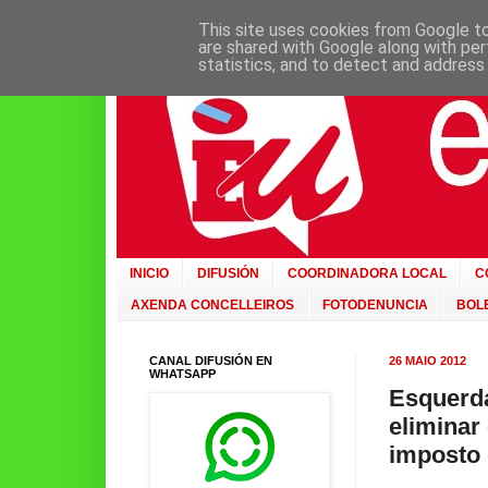
This site uses cookies from Google to 
are shared with Google along with per
statistics, and to detect and address
INICIO
DIFUSIÓN
COORDINADORA LOCAL
C
AXENDA CONCELLEIROS
FOTODENUNCIA
BOLE
CANAL DIFUSIÓN EN
26 MAIO 2012
WHATSAPP
Esquerda
eliminar 
imposto 