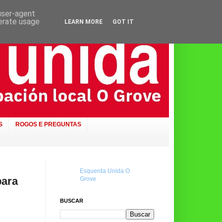
 user-agent
nerate usage
LEARN MORE
GOT IT
S
ROGOS E PREGUNTAS
Esquerda Unida O
para
Grove
BUSCAR