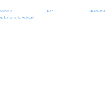
s recente
Inicio
Publicación m
ublicar comentarios (Atom)