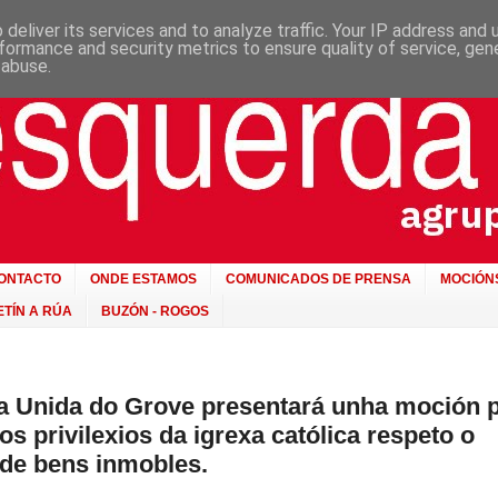
deliver its services and to analyze traffic. Your IP address and
formance and security metrics to ensure quality of service, ge
 abuse.
ONTACTO
ONDE ESTAMOS
COMUNICADOS DE PRENSA
MOCIÓN
TÍN A RÚA
BUZÓN - ROGOS
 Unida do Grove presentará unha moción 
os privilexios da igrexa católica respeto o
de bens inmobles.