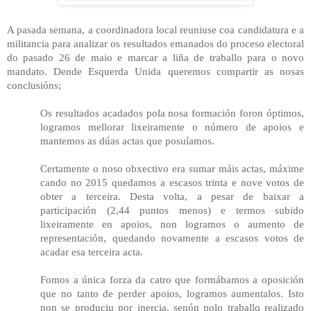
A pasada semana, a coordinadora local reuniuse coa candidatura e a
militancia para analizar os resultados emanados do proceso electoral
do pasado 26 de maio e marcar a liña de traballo para o novo
mandato. Dende Esquerda Unida queremos compartir as nosas
conclusións;
Os resultados acadados pola nosa formación foron óptimos,
logramos mellorar lixeiramente o número de apoios e
mantemos as dúas actas que posuíamos.
Certamente o noso obxectivo era sumar máis actas, máxime
cando no 2015 quedamos a escasos trinta e nove votos de
obter a terceira. Desta volta, a pesar de baixar a
participación (2,44 puntos menos) e termos subido
lixeiramente en apoios, non logramos o aumento de
representación, quedando novamente a escasos votos de
acadar esa terceira acta.
Fomos a única forza da catro que formábamos a oposición
que no tanto de perder apoios, logramos aumentalos. Isto
non se produciu por inercia, senón polo traballo realizado