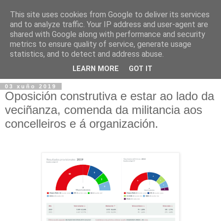
This site uses cookies from Google to deliver its services
and to analyze traffic. Your IP address and user-agent are
shared with Google along with performance and security
metrics to ensure quality of service, generate usage
statistics, and to detect and address abuse.
▼
LEARN MORE
GOT IT
03 xuño 2019
Oposición construtiva e estar ao lado da
veciñanza, comenda da militancia aos
concelleiros e á organización.