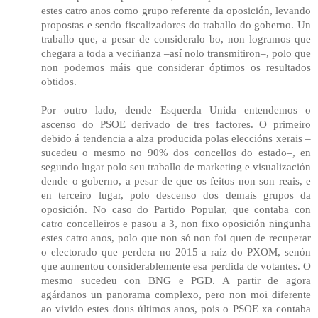
estes catro anos como grupo referente da oposición, levando
propostas e sendo fiscalizadores do traballo do goberno. Un
traballo que, a pesar de consideralo bo, non logramos que
chegara a toda a veciñanza –así nolo transmitiron–, polo que
non podemos máis que considerar óptimos os resultados
obtidos.
Por outro lado, dende Esquerda Unida entendemos o
ascenso do PSOE derivado de tres factores. O primeiro
debido á tendencia a alza producida polas eleccións xerais –
sucedeu o mesmo no 90% dos concellos do estado–, en
segundo lugar polo seu traballo de marketing e visualización
dende o goberno, a pesar de que os feitos non son reais, e
en terceiro lugar, polo descenso dos demais grupos da
oposición. No caso do Partido Popular, que contaba con
catro concelleiros e pasou a 3, non fixo oposición ningunha
estes catro anos, polo que non só non foi quen de recuperar
o electorado que perdera no 2015 a raíz do PXOM, senón
que aumentou considerablemente esa perdida de votantes. O
mesmo sucedeu con BNG e PGD. A partir de agora
agárdanos un panorama complexo, pero non moi diferente
ao vivido estes dous últimos anos, pois o PSOE xa contaba