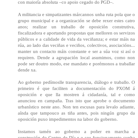
con maioría absoluta –co apoio cegado do PGD–.
A militancia e simpatizantes márcannos unha ruta pola que o
grupo municipal e a organización se debe rexer estes catro
anos; realizar un traballo de oposición construtiva,
fiscalizadora e aportando propostas que melloren os servizos
públicos e a calidade de vida da veciñanza; e estar máis na
rúa, ao lado das veciñas e veciños, colectivos, asociacións...
manter un contacto máis constante e ser a súa voz si así o
requiren. Dende a agrupación local asumimos, como non
pode ser doutro modo, ese mandato e porémonos a traballar
dende xa.
Ao goberno pedímoslle transparencia, diálogo e traballo. O
primeiro é que faciliten a documentación do PXOM á
oposición e que lla mostren á cidadanía, tal e como
anunciou en campaña. Tras isto que aprobe o documento
urbanístico neste ano. Non ten escusas para levalo adiante,
aínda que tampouco as tiña antes, pois ningún grupo da
oposición puxo impedimentos na labor do goberno.
Instamos tamén ao goberno a poñer en marcha a
construción do Centro de Día e o seu funcionamento cunha