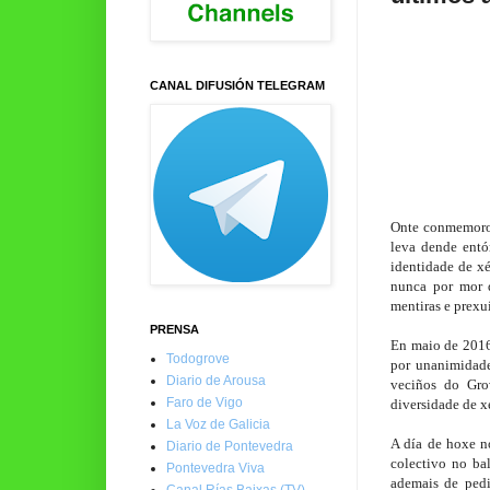
CANAL DIFUSIÓN TELEGRAM
Onte conmemorou
leva dende entó
identidade de xé
nunca por mor d
mentiras e prexuí
PRENSA
En maio de 2016
Todogrove
por unanimidade
Diario de Arousa
veciños do Grov
Faro de Vigo
diversidade de x
La Voz de Galicia
A día de hoxe no
Diario de Pontevedra
colectivo no ba
Pontevedra Viva
ademais de pedi
Canal Rías Baixas (TV)