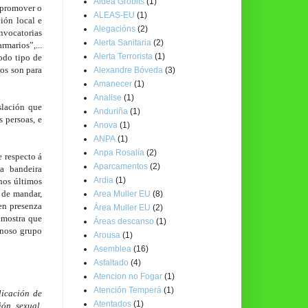
Aldea Grobits
(1)
promover o 
ALEAS-EU
(1)
ón local e 
Alegacións
(2)
nvocatorias 
Alerta Sanitaria
(2)
arios”,... 
Alerta Terrorista
(1)
do tipo de 
s son para 
Alexandre Bóveda
(3)
Amanecer
(1)
Analise
(1)
lación que 
Anduriña
(1)
persoas, e 
Anova
(1)
ANPA
(1)
Anpa Rosalía
(2)
respecto á 
Aparcamentos
(2)
 bandeira 
Ardia
(1)
os últimos 
de mandar, 
Area Muller EU
(8)
n presenza 
Área Muller EU
(2)
mostra que 
Áreas descanso
(1)
noso grupo 
Arousa
(1)
Asemblea
(16)
Asfaltado
(4)
Atencion no Fogar
(1)
Atención Temperá
(1)
icación de 
Atentados
(1)
ón sexual, 