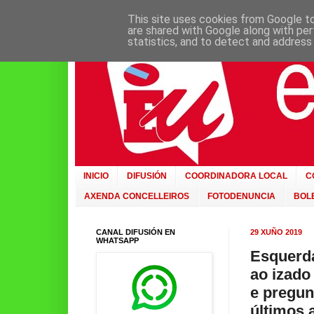
This site uses cookies from Google to 
are shared with Google along with per
statistics, and to detect and address
INICIO
DIFUSIÓN
COORDINADORA LOCAL
C
AXENDA CONCELLEIROS
FOTODENUNCIA
BOLE
CANAL DIFUSIÓN EN
29 XUÑO 2019
WHATSAPP
Esquerda
ao izado
e pregun
últimos 