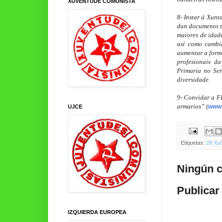
XUVENTUDE COMUNISTA
8- Instar á Xunt
dun documento tr
maiores de idade
así como cambia
aumentar a form
profesionais d
Primaria no Ser
diversidade.
9- Convidar a FE
armarios” (
www.
UJCE
Etiquetas:
28 Xu
Ningún c
Publicar
IZQUIERDA EUROPEA