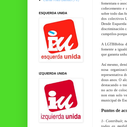
fomentara o asoc
coñecemento e c
ESQUERDA UNIDA
sobre todo das fo
dos colectivos 
Dende Esquerda 
discriminación c
cumprilos porqu
A LGTBIfobia de
fomente a iguald
que garanta unh
Así mesmo, dend
nosa organizac
IZQUIERDA UNIDA
representativa 
dous anos. O alc
destacando o tra
no acto de coloc
non eran solo v
municipal de Es
Puntos de ac
1- Contribuír, 
todas as medida