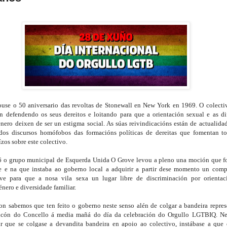
se o 50 aniversario das revoltas de Stonewall en New York en 1969. O colec
n defendendo os seus dereitos e loitando para que a orientación sexual e as di
nero deixen de ser un estigma social. As súas reivindicacións están de actualida
os discursos homófobos das formacións políticas de dereitas que fomentan t
zos sobre este colectivo.
 o grupo municipal de Esquerda Unida O Grove levou a pleno una moción que fo
 e na que instaba ao goberno local a adquirir a partir dese momento un comp
e para que a nosa vila sexa un lugar libre de discriminación por orientaci
énero e diversidade familiar.
n sabemos que ten feito o goberno neste senso alén de colgar a bandeira represe
lcón do Concello á media mañá do día da celebración do Orgullo LGTBIQ. Ne
r que se colgase a devandita bandeira en apoio ao colectivo, instábase a que 