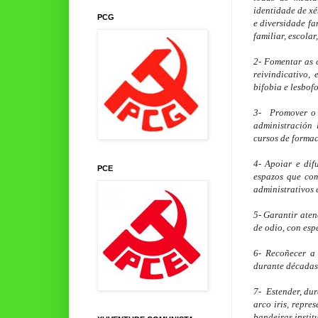
identidade de xé
PCG
e diversidade fa
familiar, escolar
2- Fomentar as 
reivindicativo,
bifobia e lesbof
3-  Promover o
administración 
cursos de formac
4- Apoiar e dif
PCE
espazos que comp
administrativos 
5- Garantir aten
de odio, con esp
6- Recoñecer a 
durante décadas 
7-  Estender, du
arco iris, repre
bandeiras instit