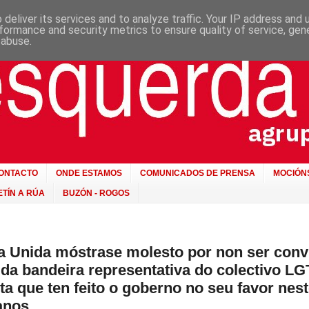
deliver its services and to analyze traffic. Your IP address and
formance and security metrics to ensure quality of service, ge
 abuse.
ONTACTO
ONDE ESTAMOS
COMUNICADOS DE PRENSA
MOCIÓN
TÍN A RÚA
BUZÓN - ROGOS
 Unida móstrase molesto por non ser conv
 da bandeira representativa do colectivo L
ta que ten feito o goberno no seu favor nes
anos