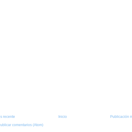
s recente
Inicio
Publicación m
ublicar comentarios (Atom)