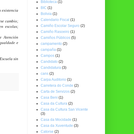
Biblioteca
(1)
BIC
(1)
existencia 
Bolivia
(1)
Calendario Fiscal
(1)
se cambio; 
Camiño Escolar Seguro
(2)
n escolas; 
Camiño Rasoeiro
(1)
 Atención 
Camiños Públicos
(5)
gualdade e 
campamento
(2)
campaña
(1)
Campos
(1)
scuela sin 
Candidato
(2)
Candidatura
(3)
cans
(2)
Carpa Auditorio
(1)
Carretera do Conde
(2)
Carta de Servizos
(2)
Casa Beni
(1)
Casa da Cultura
(2)
Casa da Cultura San Vicente
(3)
Casa da Mocidade
(1)
Casa da Xuventude
(3)
Catorse
(2)