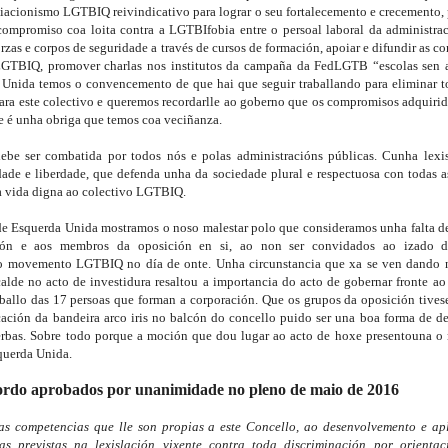
iacionismo LGTBIQ reivindicativo para lograr o seu fortalecemento e crecemento, 
ompromiso coa loita contra a LGTBIfobia entre o persoal laboral da administraci
rzas e corpos de seguridade a través de cursos de formación, apoiar e difundir as co
LGTBIQ, promover charlas nos institutos da campaña da FedLGTB “escolas sen arm
Unida temos o convencemento de que hai que seguir traballando para eliminar to
ara este colectivo e queremos recordarlle ao goberno que os compromisos adquirido
e é unha obriga que temos coa veciñanza.
be ser combatida por todos nós e polas administracións públicas. Cunha lexis
ade e liberdade, que defenda unha da sociedade plural e respectuosa con todas as 
a vida digna ao colectivo LGTBIQ.
e Esquerda Unida mostramos o noso malestar polo que consideramos unha falta de 
ión e aos membros da oposición en si, ao non ser convidados ao izado da
do movemento LGTBIQ no día de onte. Unha circunstancia que xa se ven dando n
alde no acto de investidura resaltou a importancia do acto de gobernar fronte ao 
ballo das 17 persoas que forman a corporación. Que os grupos da oposición tivese
ación da bandeira arco iris no balcón do concello puido ser una boa forma de de
erbas. Sobre todo porque a moción que dou lugar ao acto de hoxe presentouna o 
querda Unida.
ordo aprobados por unanimidade no pleno de maio de 2016
nas competencias que lle son propias a este Concello, ao desenvolvemento e apl
s previstas na lexislación vixente contra toda discriminación por orientaci