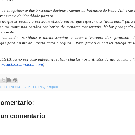
a ao cumprimento das 5 recomendacións urxentes da Valedora do Pobo. Así, urxe a 
ansitorio de identidade para os

 no que se recolla o seu nome elixido sen ter que esperar ata “dous anos” para e
r no nome nos cartóns sanitarios de menores transexuais. Maior pedagoxía e
ación de

a educación, sanidade e administración; e desenvolvemento dun protocolo de
gas para asistir de “forma certa e segura”. Paso previo dunha lei galega de i
LGTB, ou no seu caso galega, a realizar charlas nos institutos da súa campaña “E
escuelasinarmarios.com
)
ño
,
LGTBfobia
,
LGTBI
,
LGTBIQ
,
Orgullo
omentario:
 un comentario