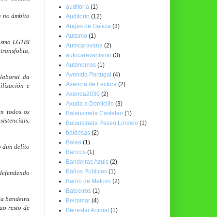
auditoría
(1)
 no ámbito 
Auditorio
(12)
Augas de Galicia
(3)
Autismo
(1)
ismo LGTBI 
Autocaravana
(2)
ransfobia, 
autocaravanismo
(3)
Autónomos
(1)
Avenida Portugal
(4)
aboral da 
Axencia de Lectura
(2)
lización e 
Axenda2030
(2)
Axuda a Domicilio
(3)
n todos os 
Balaustrada Castelao
(1)
stenciais, 
Balaustrada Paseo Lordelo
(1)
baldosas
(2)
Balea
(1)
 dun delito 
Bancos
(1)
Bandeiras Azuis
(2)
Baños Públicos
(1)
defendendo 
Barrio de Meloxo
(2)
Bateeiros
(1)
da bandeira 
Beiramar
(4)
ao resto de 
Benestar Animal
(1)