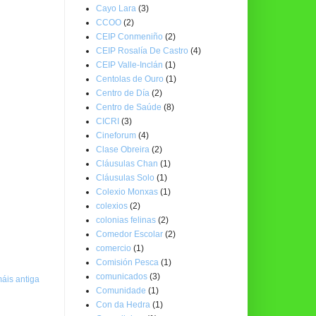
Cayo Lara
(3)
CCOO
(2)
CEIP Conmeniño
(2)
CEIP Rosalía De Castro
(4)
CEIP Valle-Inclán
(1)
Centolas de Ouro
(1)
Centro de Día
(2)
Centro de Saúde
(8)
CICRI
(3)
Cineforum
(4)
Clase Obreira
(2)
Cláusulas Chan
(1)
Cláusulas Solo
(1)
Colexio Monxas
(1)
colexios
(2)
colonias felinas
(2)
Comedor Escolar
(2)
comercio
(1)
Comisión Pesca
(1)
comunicados
(3)
áis antiga
Comunidade
(1)
Con da Hedra
(1)