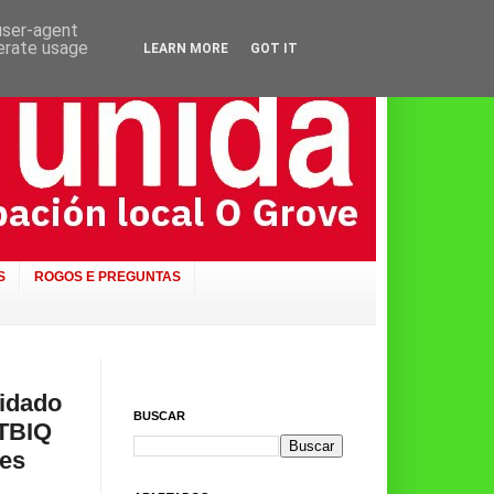
 user-agent
nerate usage
LEARN MORE
GOT IT
S
ROGOS E PREGUNTAS
idado
BUSCAR
GTBIQ
tes