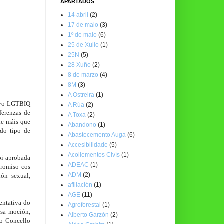
APARTADOS
14 abril
(2)
17 de maio
(3)
1º de maio
(6)
25 de Xullo
(1)
25N
(5)
28 Xuño
(2)
8 de marzo
(4)
8M
(3)
A Ostreira
(1)
tivo LGTBIQ
A Rúa
(2)
ferenzas de
A Toxa
(2)
de máis que
Abandono
(1)
odo tipo de
Abastecemento Auga
(6)
Accesibilidade
(5)
Acollementos Civís
(1)
i aprobada 
ADEAC
(1)
romiso cos 
ADM
(2)
ón sexual, 
afiliación
(1)
AGE
(11)
ntativa do 
Agroforestal
(1)
sa moción, 
Alberto Garzón
(2)
o Concello 