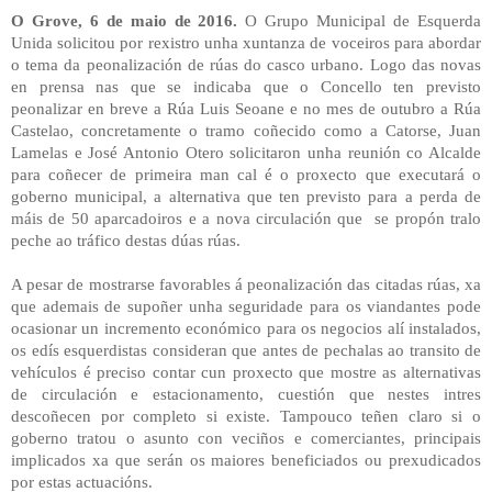
O Grove, 6 de maio de 2016.
O Grupo Municipal de Esquerda
Unida solicitou por rexistro unha xuntanza de voceiros para abordar
o tema da peonalización de rúas do casco urbano. Logo das novas
en prensa nas que se indicaba que o Concello ten previsto
peonalizar en breve a Rúa Luis Seoane e no mes de outubro a Rúa
Castelao, concretamente o tramo coñecido como a Catorse, Juan
Lamelas e José Antonio Otero solicitaron unha reunión co Alcalde
para coñecer de primeira man cal é o proxecto que executará o
goberno municipal, a alternativa que ten previsto para a perda de
máis de 50 aparcadoiros e a nova circulación que
se propón tralo
peche ao tráfico destas dúas rúas.
A pesar de mostrarse favorables á peonalización das citadas rúas, xa
que ademais de supoñer unha seguridade para os viandantes pode
ocasionar un incremento económico para os negocios alí instalados,
os edís esquerdistas consideran que antes de pechalas ao transito de
vehículos é preciso contar cun proxecto que mostre as alternativas
de circulación e estacionamento, cuestión que nestes intres
descoñecen por completo si existe. Tampouco teñen claro si o
goberno tratou o asunto con veciños e comerciantes, principais
implicados xa que serán os maiores beneficiados ou prexudicados
por estas actuacións.