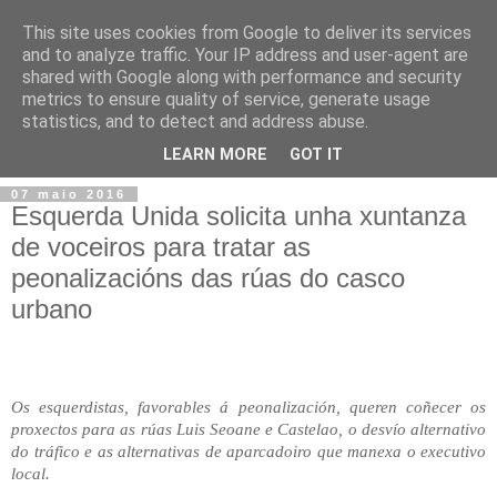
This site uses cookies from Google to deliver its services
and to analyze traffic. Your IP address and user-agent are
shared with Google along with performance and security
metrics to ensure quality of service, generate usage
statistics, and to detect and address abuse.
▼
LEARN MORE
GOT IT
07 maio 2016
Esquerda Unida solicita unha xuntanza
de voceiros para tratar as
peonalizacións das rúas do casco
urbano
Os esquerdistas, favorables á peonalización, queren coñecer os
proxectos para as rúas Luis Seoane e Castelao, o desvío alternativo
do tráfico e as alternativas de aparcadoiro que manexa o executivo
local.