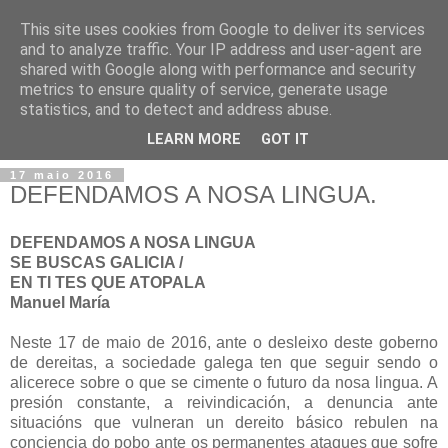
This site uses cookies from Google to deliver its services
and to analyze traffic. Your IP address and user-agent are
shared with Google along with performance and security
metrics to ensure quality of service, generate usage
statistics, and to detect and address abuse.
▼
LEARN MORE
GOT IT
17 maio 2016
DEFENDAMOS A NOSA LINGUA.
DEFENDAMOS A NOSA LINGUA
SE BUSCAS GALICIA /
EN TI TES QUE ATOPALA
Manuel María
Neste 17 de maio de 2016, ante o desleixo deste goberno
de dereitas, a sociedade galega ten que seguir sendo o
alicerece sobre o que se cimente o futuro da nosa lingua. A
presión constante, a reivindicación, a denuncia ante
situacións que vulneran un dereito básico rebulen na
conciencia do pobo ante os permanentes ataques que sofre