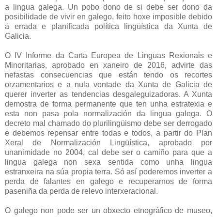
a lingua galega. Un pobo dono de si debe ser dono da
posibilidade de vivir en galego, feito hoxe imposible debido
á errada e planificada política lingüística da Xunta de
Galicia.
O IV Informe da Carta Europea de Linguas Rexionais e
Minoritarias, aprobado en xaneiro de 2016, advirte das
nefastas consecuencias que están tendo os recortes
orzamentarios e a nula vontade da Xunta de Galicia de
querer inverter as tendencias desgaleguizadoras. A Xunta
demostra de forma permanente que ten unha estratexia e
esta non pasa pola normalización da lingua galega. O
decreto mal chamado do plurilingüismo debe ser derrogado
e debemos repensar entre todas e todos, a partir do Plan
Xeral de Normalización Lingüística, aprobado por
unanimidade no 2004, cal debe ser o camiño para que a
lingua galega non sexa sentida como unha lingua
estranxeira na súa propia terra. Só así poderemos inverter a
perda de falantes en galego e recuperarnos de forma
paseniña da perda de relevo interxeracional.
O galego non pode ser un obxecto etnográfico de museo,