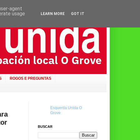
 user-agent
nerate usage
LEARN MORE
GOT IT
S
ROGOS E PREGUNTAS
Esquerda Unida O
ara
Grove
tor
BUSCAR