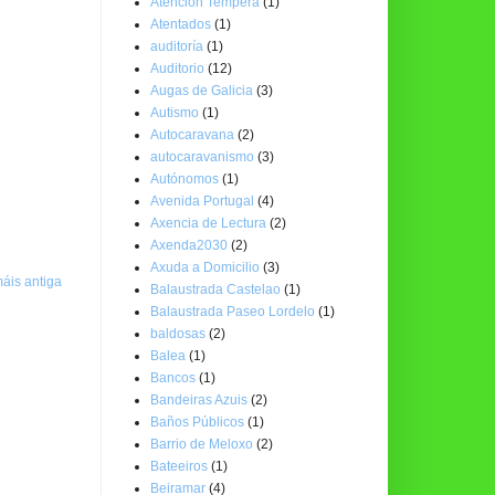
Atención Temperá
(1)
Atentados
(1)
auditoría
(1)
Auditorio
(12)
Augas de Galicia
(3)
Autismo
(1)
Autocaravana
(2)
autocaravanismo
(3)
Autónomos
(1)
Avenida Portugal
(4)
Axencia de Lectura
(2)
Axenda2030
(2)
Axuda a Domicilio
(3)
áis antiga
Balaustrada Castelao
(1)
Balaustrada Paseo Lordelo
(1)
baldosas
(2)
Balea
(1)
Bancos
(1)
Bandeiras Azuis
(2)
Baños Públicos
(1)
Barrio de Meloxo
(2)
Bateeiros
(1)
Beiramar
(4)