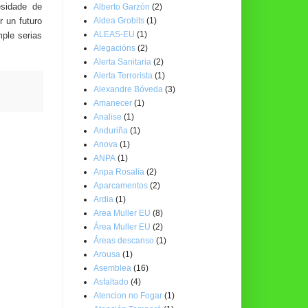
esidade de
Alberto Garzón
(2)
Aldea Grobits
(1)
r un futuro
ALEAS-EU
(1)
mple serias
Alegacións
(2)
Alerta Sanitaria
(2)
Alerta Terrorista
(1)
Alexandre Bóveda
(3)
Amanecer
(1)
Analise
(1)
Anduriña
(1)
Anova
(1)
ANPA
(1)
Anpa Rosalía
(2)
Aparcamentos
(2)
Ardia
(1)
Area Muller EU
(8)
Área Muller EU
(2)
Áreas descanso
(1)
Arousa
(1)
Asemblea
(16)
Asfaltado
(4)
Atencion no Fogar
(1)