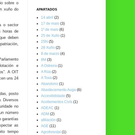
io sobre o
en xuño do
APARTADOS
14 abril
(2)
17 de maio
(3)
a o sector
1º de maio
(6)
s horas de
25 de Xullo
(1)
 que deben
25N
(5)
patriación,
28 Xuño
(2)
8 de marzo
(4)
 Parlamento
8M
(3)
lotación e
A Ostreira
(1)
A Rúa
(2)
os”. A OIT
A Toxa
(2)
ucen uns 24
Abandono
(1)
Abastecemento Auga
(6)
adas, posto
Accesibilidade
(5)
n. Diversos
Acollementos Civís
(1)
guridade no
ADEAC
(1)
cun número
ADM
(2)
n garantías
afiliación
(1)
spectar as
AGE
(11)
oito tempo
Agroforestal
(1)