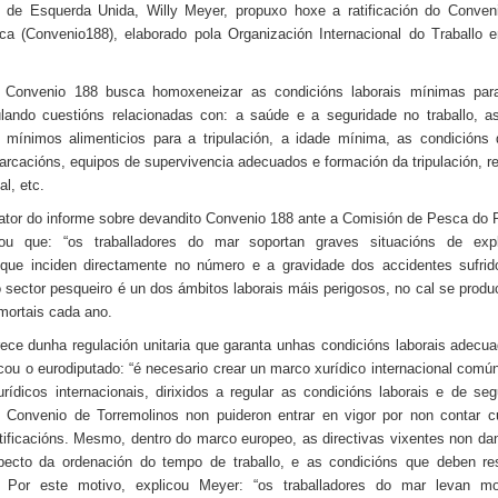
 de Esquerda Unida, Willy Meyer, propuxo hoxe a ratificación do Conven
sca (Convenio188), elaborado pola Organización Internacional do Traballo 
 Convenio 188 busca homoxeneizar as condicións laborais mínimas par
ulando cuestións relacionadas con: a saúde e a seguridade no traballo, a
mínimos alimenticios para a tripulación, a idade mínima, as condicións
arcacións, equipos de supervivencia adecuados e formación da tripulación, re
al, etc.
lator do informe sobre devandito Convenio 188 ante a Comisión de Pesca do
mou que: “os traballadores do mar soportan graves situacións de exp
 que inciden directamente no número e a gravidade dos accidentes sufrid
 sector pesqueiro é un dos ámbitos laborais máis perigosos, no cal se prod
mortais cada ano.
ece dunha regulación unitaria que garanta unhas condicións laborais adecu
ou o eurodiputado: “é necesario crear un marco xurídico internacional comú
rídicos internacionais, dirixidos a regular as condicións laborais e de se
 Convenio de Torremolinos non puideron entrar en vigor por non contar 
atificacións. Mesmo, dentro do marco europeo, as directivas vixentes non da
specto da ordenación do tempo de traballo, e as condicións que deben re
. Por este motivo, explicou Meyer: “os traballadores do mar levan m