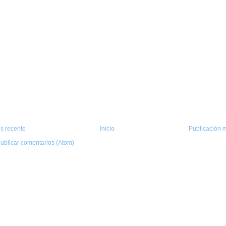
s recente
Inicio
Publicación m
ublicar comentarios (Atom)