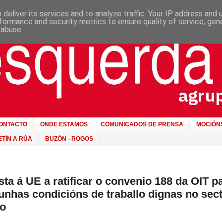
deliver its services and to analyze traffic. Your IP address and
formance and security metrics to ensure quality of service, ge
 abuse.
ONTACTO
ONDE ESTAMOS
COMUNICADOS DE PRENSA
MOCIÓN
TÍN A RÚA
BUZÓN - ROGOS
sta á UE a ratificar o convenio 188 da OIT p
 unhas condicións de traballo dignas no sec
ro