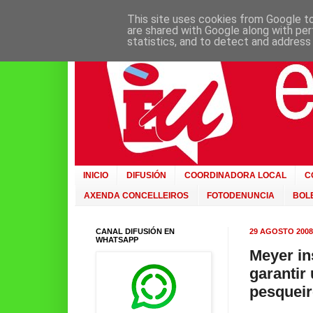
This site uses cookies from Google to 
are shared with Google along with per
statistics, and to detect and address
INICIO
DIFUSIÓN
COORDINADORA LOCAL
C
AXENDA CONCELLEIROS
FOTODENUNCIA
BOLE
CANAL DIFUSIÓN EN
29 AGOSTO 2008
WHATSAPP
Meyer in
garantir
pesquei