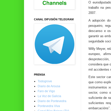
O eurodiputado
traballo na pe
2007.
CANAL DIFUSIÓN TELEGRAM
A adopción do
pesqueiro, reg
descanso e os 
garantir as emb
seguridade soci
Willy Meyer, re
europeo, afir
desprotección,
considera que o
mil accidentes 
PRENSA
Este sector car
Todogrove
que como explic
Diario de Arousa
instrumentos xu
Faro de Vigo
sector, como o
La Voz de Galicia
suficiente de r
Diario de Pontevedra
suficientes re
Pontevedra Viva
embarcacións”
Canal Rías Baixas (TV)