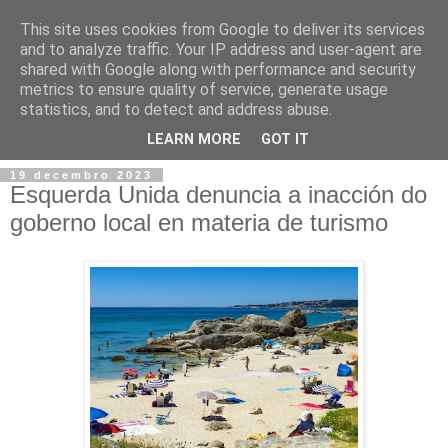
This site uses cookies from Google to deliver its services
and to analyze traffic. Your IP address and user-agent are
shared with Google along with performance and security
metrics to ensure quality of service, generate usage
statistics, and to detect and address abuse.
▼
LEARN MORE
GOT IT
19 decembro 2023
Esquerda Unida denuncia a inacción do
goberno local en materia de turismo