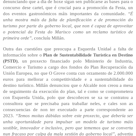
denunciando que a día de hoxe sigan sen publicarse as bases para o
concurso dese cartel, que é crucial para a promoción da Festa, un
dos eventos gastronómicos máis importantes da comunidade.
“É
unha mostra máis da falta de planificación e de promoción do
turismo por parte do goberno local, que non é capaz de aproveitar
o potencial da Festa do Marisco como un reclamo turístico de
primeira orde”
, concluíu Millán.
Outra das cuestións que preocupa a Esquerda Unidaé a falta de
información sobre o
Plan de Sustentabilidade Turística en Destino
(PSTD)
, un proxecto financiado polo Ministerio de Industria,
Comercio e Turismo a cargo dos fondos do Plan Recuperación da
Unión Europea, no que O Grove conta cun orzamento de 2.000.000
euros para mellorar a competitividade e a sustentabilidade do
destino turístico. Millán denunciou que o Alcalde non creou a mesa
de seguimento da execución do plan, tal e como se comprometera
con Esquerda Unida, polo que descoñecen se xa se contratou a
consultora que se precisaba para traballar neles, e cales son as
consecuencias de non ter executado a parte correspondente ao
2023.
“Temos moitas dúbidas sobre este proxecto, que debería ser
unha oportunidade para impulsar un modelo de turismo máis
sostible, innovador e inclusivo, pero que tememos que se converta
nun fracaso por culpa da mala xestión do goberno local”
, advertiu