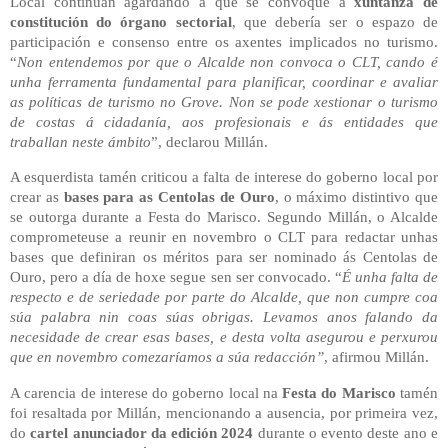
Local continúan agardando a que se convoque a
xuntanza de
constitución do órgano sectorial
, que debería ser o espazo de
participación e consenso entre os axentes implicados no turismo.
“
Non entendemos por que o Alcalde non convoca o CLT, cando é
unha ferramenta fundamental para planificar, coordinar e avaliar
as políticas de turismo no Grove. Non se pode xestionar o turismo
de costas á cidadanía, aos profesionais e ás entidades que
traballan neste ámbito
”, declarou Millán.
A esquerdista tamén criticou a falta de interese do goberno local por
crear as
bases para as Centolas de Ouro
, o máximo distintivo que
se outorga durante a Festa do Marisco. Segundo Millán, o Alcalde
comprometeuse a reunir en novembro o CLT para redactar unhas
bases que definiran os méritos para ser nominado ás Centolas de
Ouro, pero a día de hoxe segue sen ser convocado. “
É unha falta de
respecto e de seriedade por parte do Alcalde, que non cumpre coa
súa palabra nin coas súas obrigas. Levamos anos falando da
necesidade de crear esas bases, e desta volta asegurou e perxurou
que en novembro comezaríamos a súa redacción”
, afirmou Millán.
A carencia de interese do goberno local na
Festa do Marisco
tamén
foi resaltada por Millán, mencionando a ausencia, por primeira vez,
do
cartel anunciador da edición 2024
durante o evento deste ano e