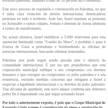
territorio palestino, matando a máis de 20 persoas ata o momento.
Este novo proceso de expulsión e colonización en Palestina, no que
é unha clara violación do dereito internacional, desencadeou
protestas en todo o territorio. Ante isto, Israel reprimiu as protestas
en Xerusalén e outras cidades, ferindo e detendo de forma arbitraria
a centos de manifestantes.
Na actual ofensiva, Israel mobilizou a 5.000 reservistas para esta
operación bautizada como “Gardas do Muro”, e prohibiu o paso á
Franxa de Gaza a periodistas e bombardeado as oficinas de
axencias internacionais, buscando eliminar testemuñas.
Palestina non pode seguir sendo atacada ante o silencio da
comunidade internacional. É por iso que propoñemos que esta
corporación municipal ratifique o seu compromiso cos dereitos
humanos e que consigne un compromiso co pobo palestino e a súa
resistencia, esixindo medidas concretas que obriguen a Israel a
respectar a legalidade internacional e os dereitos do pobo palestino.
Tras décadas de apartheid, este novo ataque confirma que debemos
poñer fin á impunidade coa que segue actuando Israel.
Por todo o anteriormente exposto, é polo que o Grupo Municipal de
Esquerda Unida somete á consideración do pleno a aprobación da