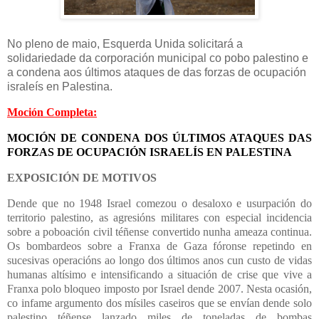
No pleno de maio, Esquerda Unida solicitará a
solidariedade da corporación municipal co pobo palestino e
a condena aos últimos ataques de das forzas de ocupación
israleís en Palestina.
Moción Completa:
MOCIÓN DE CONDENA DOS ÚLTIMOS ATAQUES DAS
FORZAS DE OCUPACIÓN ISRAELÍS EN PALESTINA
EXPOSICIÓN DE MOTIVOS
Dende que no 1948 Israel comezou o desaloxo e usurpación do
territorio palestino, as agresións militares con especial incidencia
sobre a poboación civil téñense convertido nunha ameaza continua.
Os bombardeos sobre a Franxa de Gaza fóronse repetindo en
sucesivas operacións ao longo dos últimos anos cun custo de vidas
humanas altísimo e intensificando a situación de crise que vive a
Franxa polo bloqueo imposto por Israel dende 2007. Nesta ocasión,
co infame argumento dos mísiles caseiros que se envían dende solo
palestino téñense lanzado miles de toneladas de bombas