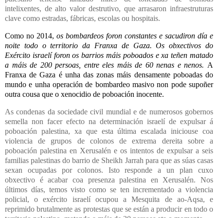
intelixentes, de alto valor destrutivo, que arrasaron infraestruturas
clave como estradas, fábricas, escolas ou hospitais.
Como no 2014,
os bombardeos foron constantes e sacudiron día e
noite todo o territorio da Franxa de Gaza. Os obxectivos do
Exército israelí foron os barrios máis poboados e xa teñen matado
a máis de 200 persoas, entre eles máis de 60 nenas e nenos.
A
Franxa de Gaza é unha das zonas máis densamente poboadas do
mundo e unha operación de bombardeo masivo non pode supoñer
outra cousa que o xenocidio de poboación inocente.
As condenas da sociedade civil mundial e de numerosos gobernos
semella non facer efecto na determinación israelí de expulsar á
poboación palestina, xa que esta última escalada iniciouse coa
violencia de grupos de colonos de extrema dereita sobre a
poboación palestina en Xerusalén e os intentos de expulsar a seis
familias palestinas do barrio de Sheikh Jarrah para que as súas casas
sexan ocupadas por colonos. Isto responde a un plan cuxo
obxectivo é acabar coa presenza palestina en Xerusalén. Nos
últimos días, temos visto como se ten incrementado a violencia
policial, o exército israelí ocupou a Mesquita de ao-Aqsa, e
reprimido brutalmente as protestas que se están a producir en todo o