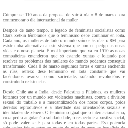
Cúmprense 110 anos da proposta de saír á rúa o 8 de marzo para
conmemorar o día internacional da muller.
Despois de tanto tempo, o legado de feministas socialistas como
Clara Zetkin lémbranos que o feminismo debe continuar en loita.
Cada ano, as mulleres de todo o mundo saímos ás rúas o 8M para
esixir unha alternativa a este sistema que pon en perigo as nosas
vidas e o noso planeta. É moi importante que xa en 1910 as nosas
compañeiras entenderon que só estando xuntas e loitando por
resolver os problemas das mulleres do mundo podemos conseguir
transformalo. Cada 8 de marzo seguimos fortes e xuntas enchendo
as rúas, reflexo dese feminismo en loita constante que vai
facéndonos avanzar como sociedade, soñando revolucións e
construíndo resistencias.
Desde Chile ata a India, desde Palestina a Filipinas, as mulleres
loitamos por un mundo sen violencias machistas, contra a división
sexual do traballo e a mercantilización dos nosos corpos, polos
dereitos reprodutivos e a liberdade das orientacións sexuais e
identidades de xénero. O feminismo igual que o internacionalismo,
cuxa pedra angular é a solidariedade, o respecto e a xustiza social,
só pode valer se é para todas e en todas partes. Esa potencia
subversiva fainos estar no punto de mira de quen se beneficia da