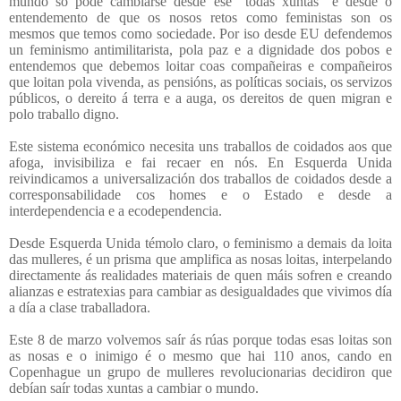
mundo só pode cambiarse desde ese “todas xuntas” e desde o
entendemento de que os nosos retos como feministas son os
mesmos que temos como sociedade. Por iso desde EU defendemos
un feminismo antimilitarista, pola paz e a dignidade dos pobos e
entendemos que debemos loitar coas compañeiras e compañeiros
que loitan pola vivenda, as pensións, as políticas sociais, os servizos
públicos, o dereito á terra e a auga, os dereitos de quen migran e
polo traballo digno.
Este sistema económico necesita uns traballos de coidados aos que
afoga, invisibiliza e fai recaer en nós. En Esquerda Unida
reivindicamos a universalización dos traballos de coidados desde a
corresponsabilidade cos homes e o Estado e desde a
interdependencia e a ecodependencia.
Desde Esquerda Unida témolo claro, o feminismo a demais da loita
das mulleres, é un prisma que amplifica as nosas loitas, interpelando
directamente ás realidades materiais de quen máis sofren e creando
alianzas e estratexias para cambiar as desigualdades que vivimos día
a día a clase traballadora.
Este 8 de marzo volvemos saír ás rúas porque todas esas loitas son
as nosas e o inimigo é o mesmo que hai 110 anos, cando en
Copenhague un grupo de mulleres revolucionarias decidiron que
debían saír todas xuntas a cambiar o mundo.