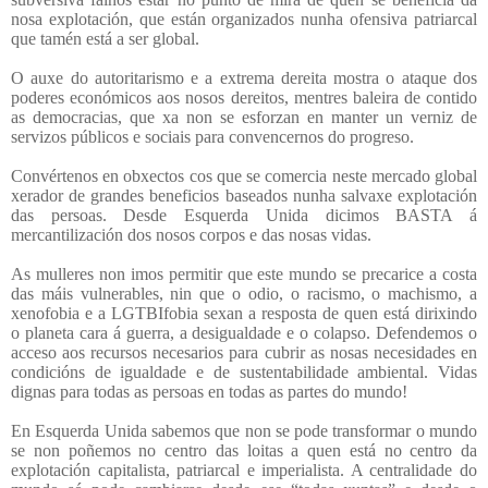
nosa explotación, que están organizados nunha ofensiva patriarcal
que tamén está a ser global.
O auxe do autoritarismo e a extrema dereita mostra o ataque dos
poderes económicos aos nosos dereitos, mentres baleira de contido
as democracias, que xa non se esforzan en manter un verniz de
servizos públicos e sociais para convencernos do progreso.
Convértenos en obxectos cos que se comercia neste mercado global
xerador de grandes beneficios baseados nunha salvaxe explotación
das persoas. Desde Esquerda Unida dicimos BASTA á
mercantilización dos nosos corpos e das nosas vidas.
As mulleres non imos permitir que este mundo se precarice a costa
das máis vulnerables, nin que o odio, o racismo, o machismo, a
xenofobia e a LGTBIfobia sexan a resposta de quen está dirixindo
o planeta cara á guerra, a desigualdade e o colapso. Defendemos o
acceso aos recursos necesarios para cubrir as nosas necesidades en
condicións de igualdade e de sustentabilidade ambiental. Vidas
dignas para todas as persoas en todas as partes do mundo!
En Esquerda Unida sabemos que non se pode transformar o mundo
se non poñemos no centro das loitas a quen está no centro da
explotación capitalista, patriarcal e imperialista. A centralidade do