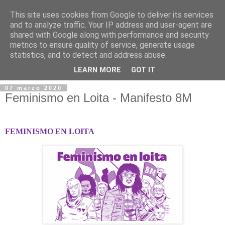
This site uses cookies from Google to deliver its services
and to analyze traffic. Your IP address and user-agent are
shared with Google along with performance and security
metrics to ensure quality of service, generate usage
statistics, and to detect and address abuse.
▼
LEARN MORE
GOT IT
07 marzo 2020
Feminismo en Loita - Manifesto 8M
FEMINISMO EN LOITA