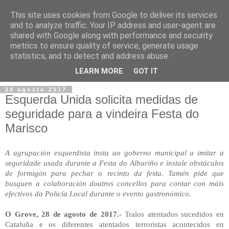
This site uses cookies from Google to deliver its services
and to analyze traffic. Your IP address and user-agent are
shared with Google along with performance and security
metrics to ensure quality of service, generate usage
statistics, and to detect and address abuse.
▼
LEARN MORE
GOT IT
28 agosto 2017
Esquerda Unida solicita medidas de
seguridade para a vindeira Festa do
Marisco
A agrupación esquerdista insta ao goberno municipal a imitar a
seguridade usada durante a Festa do Albariño e instale obstáculos
de formigón para pechar o recinto da festa. Tamén pide que
busquen a colaboración doutros concellos para contar con máis
efectivos da Policía Local durante o evento gastronómico.
O Grove, 28 de agosto de 2017.-
Tralos atentados sucedidos en
Cataluña e os diferentes atentados terroristas acontecidos en