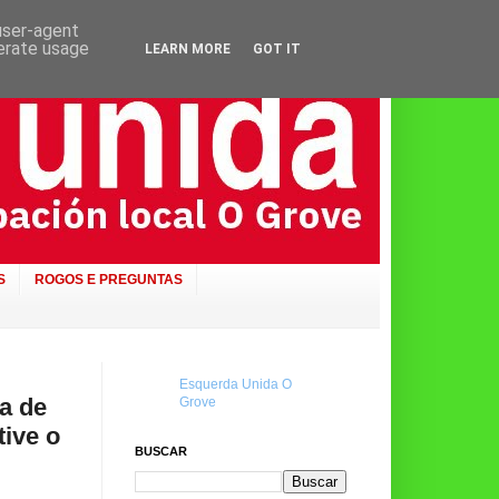
 user-agent
nerate usage
LEARN MORE
GOT IT
S
ROGOS E PREGUNTAS
Esquerda Unida O
a de
Grove
tive o
BUSCAR