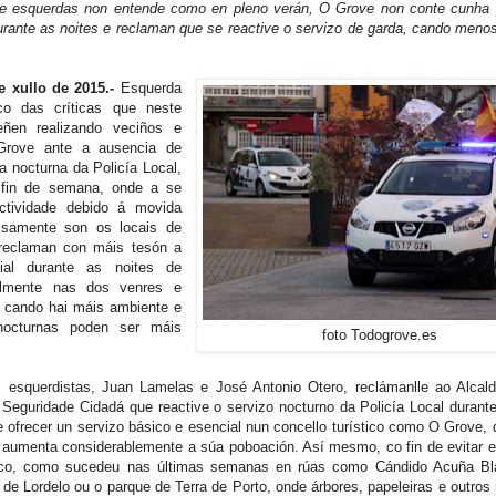
e esquerdas non entende como en pleno verán, O Grove non conte cunha p
urante as noites e reclaman que se reactive o servizo de garda, cando meno
 xullo de 2015.-
Esquerda
co das críticas que neste
ñen realizando veciños e
 Grove ante a ausencia de
da nocturna da Policía Local,
 fin de semana, onde a se
actividade debido á movida
cisamente son os locais de
reclaman con máis tesón a
cial durante as noites de
almente nas dos venres e
 cando hai máis ambiente e
nocturnas poden ser máis
foto Todogrove.es
s esquerdistas, Juan Lamelas e José Antonio Otero, reclámanlle ao Alcal
 Seguridade Cidadá que reactive o servizo nocturno da Policía Local durant
e ofrecer un servizo básico e esencial nun concello turístico como O Grove,
 aumenta considerablemente a súa poboación. Así mesmo, co fin de evitar e
blico, como sucedeu nas últimas semanas en rúas como Cándido Acuña Bl
e Lordelo ou o parque de Terra de Porto, onde árbores, papeleiras e outros 