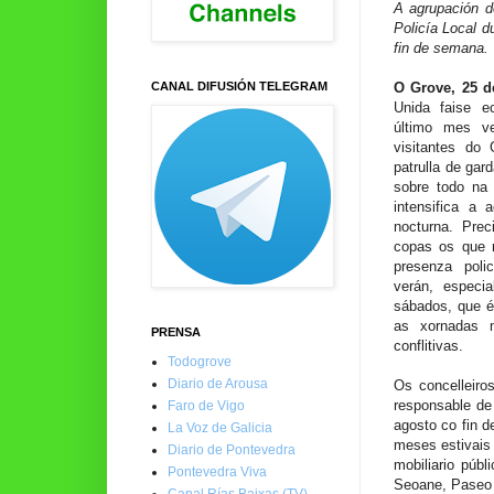
A agrupación d
Policía Local d
fin de semana.
CANAL DIFUSIÓN TELEGRAM
O Grove, 25 de
Unida faise e
último mes ve
visitantes do
patrulla de gar
sobre todo na
intensifica a 
nocturna. Pre
copas os que 
presenza poli
verán, especi
sábados, que é
as xornadas 
PRENSA
conflitivas.
Todogrove
Diario de Arousa
Os concelleiro
responsable de
Faro de Vigo
agosto co fin d
La Voz de Galicia
meses estivais
Diario de Pontevedra
mobiliario pú
Pontevedra Viva
Seoane, Paseo d
Canal Rías Baixas (TV)