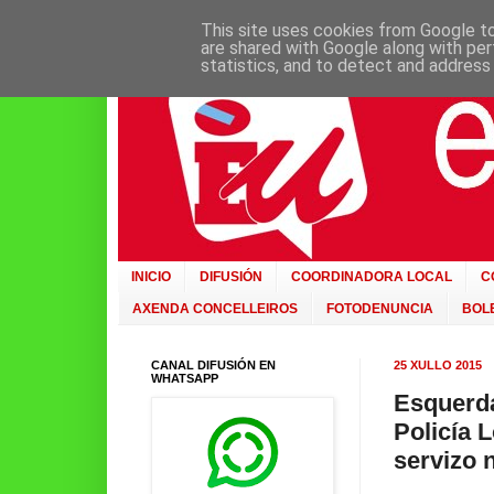
This site uses cookies from Google to 
are shared with Google along with per
statistics, and to detect and address
INICIO
DIFUSIÓN
COORDINADORA LOCAL
C
AXENDA CONCELLEIROS
FOTODENUNCIA
BOLE
CANAL DIFUSIÓN EN
25 XULLO 2015
WHATSAPP
Esquerda
Policía 
servizo 