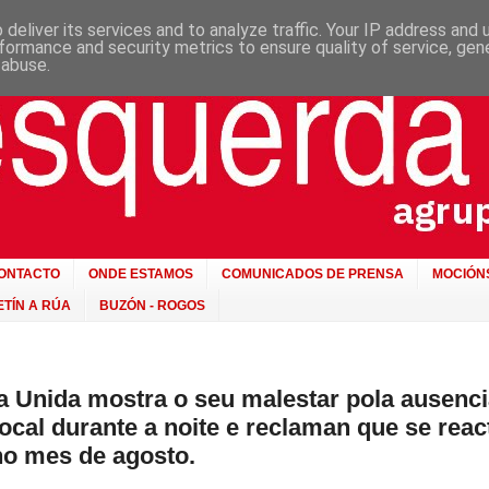
deliver its services and to analyze traffic. Your IP address and
formance and security metrics to ensure quality of service, ge
 abuse.
ONTACTO
ONDE ESTAMOS
COMUNICADOS DE PRENSA
MOCIÓN
TÍN A RÚA
BUZÓN - ROGOS
 Unida mostra o seu malestar pola ausenci
Local durante a noite e reclaman que se reac
no mes de agosto.