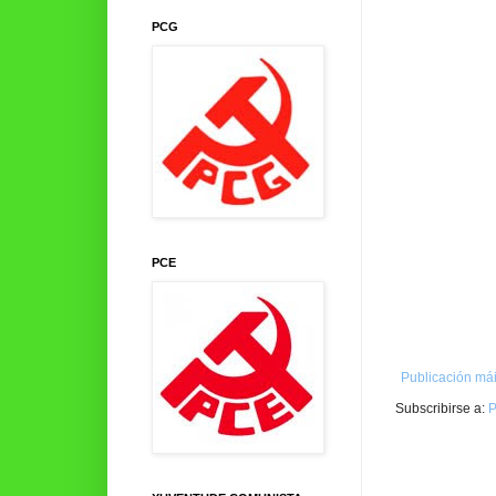
PCG
PCE
Publicación mái
Subscribirse a:
P