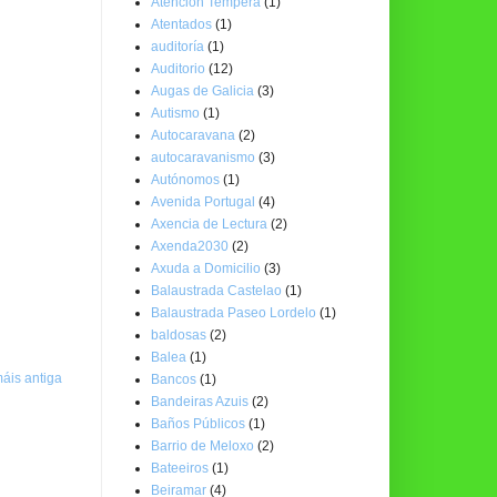
Atención Temperá
(1)
Atentados
(1)
auditoría
(1)
Auditorio
(12)
Augas de Galicia
(3)
Autismo
(1)
Autocaravana
(2)
autocaravanismo
(3)
Autónomos
(1)
Avenida Portugal
(4)
Axencia de Lectura
(2)
Axenda2030
(2)
Axuda a Domicilio
(3)
Balaustrada Castelao
(1)
Balaustrada Paseo Lordelo
(1)
baldosas
(2)
Balea
(1)
áis antiga
Bancos
(1)
Bandeiras Azuis
(2)
Baños Públicos
(1)
Barrio de Meloxo
(2)
Bateeiros
(1)
Beiramar
(4)