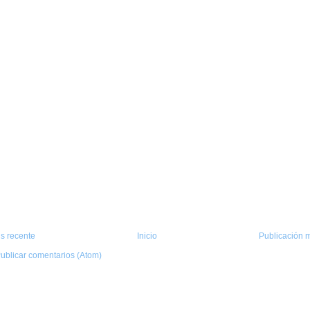
s recente
Inicio
Publicación m
ublicar comentarios (Atom)