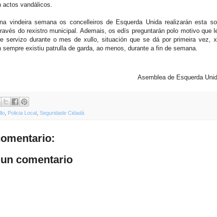
n actos vandálicos.
na vindeira semana os concelleiros de Esquerda Unida realizarán esta sol
 través do rexistro municipal. Ademais, os edís preguntarán polo motivo que 
te servizo durante o mes de xullo, situación que se dá por primeira vez, 
sempre existiu patrulla de garda, ao menos, durante a fin de semana.
Asemblea de Esquerda Uni
lo
,
Policia Local
,
Seguridade Cidadá
omentario:
 un comentario