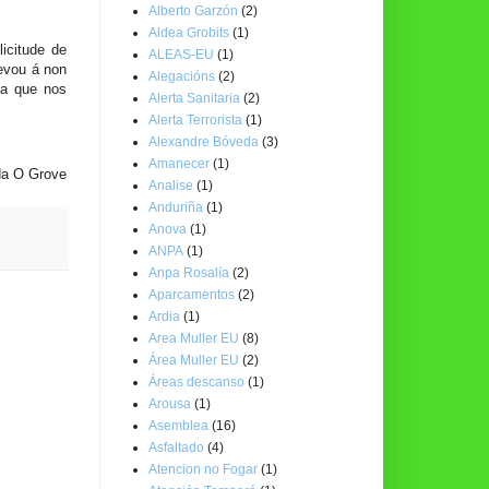
Alberto Garzón
(2)
Aldea Grobits
(1)
icitude de
ALEAS-EU
(1)
levou á non
Alegacións
(2)
xa que nos
Alerta Sanitaria
(2)
Alerta Terrorista
(1)
Alexandre Bóveda
(3)
Amanecer
(1)
da O Grove
Analise
(1)
Anduriña
(1)
Anova
(1)
ANPA
(1)
Anpa Rosalía
(2)
Aparcamentos
(2)
Ardia
(1)
Area Muller EU
(8)
Área Muller EU
(2)
Áreas descanso
(1)
Arousa
(1)
Asemblea
(16)
Asfaltado
(4)
Atencion no Fogar
(1)