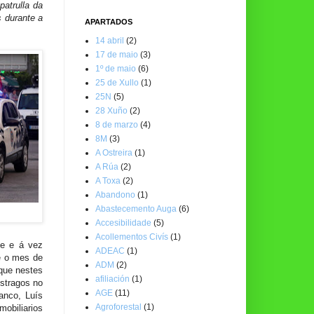
atrulla da
s durante a
APARTADOS
14 abril
(2)
17 de maio
(3)
1º de maio
(6)
25 de Xullo
(1)
25N
(5)
28 Xuño
(2)
8 de marzo
(4)
8M
(3)
A Ostreira
(1)
A Rúa
(2)
A Toxa
(2)
Abandono
(1)
Abastecemento Auga
(6)
Accesibilidade
(5)
Acollementos Civís
(1)
de e á vez
ADEAC
(1)
e o mes de
ADM
(2)
 que nestes
afiliación
(1)
stragos no
AGE
(11)
anco, Luís
Agroforestal
(1)
mobiliarios