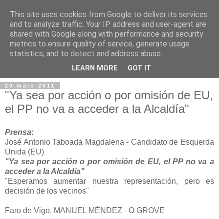
This site uses cookies from Google to deliver its services
and to analyze traffic. Your IP address and user-agent are
shared with Google along with performance and security
metrics to ensure quality of service, generate usage
statistics, and to detect and address abuse.
▼
LEARN MORE
GOT IT
20 maio 2011
"Ya sea por acción o por omisión de EU,
el PP no va a acceder a la Alcaldía"
Prensa:
José Antonio Taboada Magdalena - Candidato de Esquerda
Unida (EU)
"Ya sea por acción o por omisión de EU, el PP no va a
acceder a la Alcaldía"
"Esperamos aumentar nuestra representación, pero es
decisión de los vecinos"
Faro de Vigo. MANUEL MÉNDEZ - O GROVE