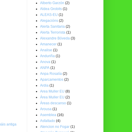
Alberto Garzón
(2)
Aldea Grobits
(1)
ALEAS-EU
(1)
Alegacións
(2)
Alerta Sanitaria
(2)
Alerta Terrorista
(1)
Alexandre Bóveda
(3)
Amanecer
(1)
Analise
(1)
Anduriña
(1)
Anova
(1)
ANPA
(1)
Anpa Rosalía
(2)
Aparcamentos
(2)
Ardia
(1)
Area Muller EU
(8)
Área Muller EU
(2)
Áreas descanso
(1)
Arousa
(1)
Asemblea
(16)
Asfaltado
(4)
áis antiga
Atencion no Fogar
(1)