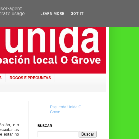
 user-agent
nerate usage
LEARN MORE
GOT IT
S
ROGOS E PREGUNTAS
Esquerda Unida O
Grove
oilán, e o
BUSCAR
scoitar as
e estar no