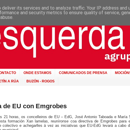
deliver its services and to analyze traffic. Your IP address and
formance and security metrics to ensure quality of service, ge
 abuse.
ONTACTO
ONDE ESTAMOS
COMUNICADOS DE PRENSA
MOCIÓN
TÍN A RÚA
BUZÓN - ROGOS
a de EU con Emgrobes
ás 21 horas, os concelleiros de EU – EdG, José Antonio Taboada e María S
esta formación Xan lamelas, reuníronse coa directiva de Emgrobes para e
e colectivo e achegarlles á vez as iniciativas que EU-EdG levará a cabo d
o municipal.