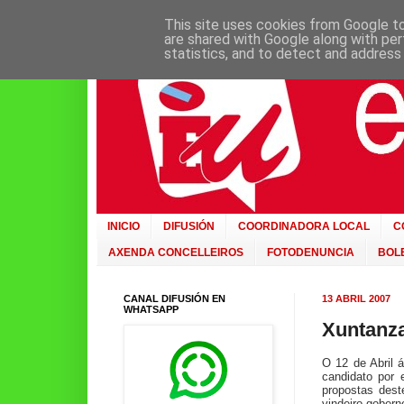
This site uses cookies from Google to 
are shared with Google along with per
statistics, and to detect and address
INICIO
DIFUSIÓN
COORDINADORA LOCAL
C
AXENDA CONCELLEIROS
FOTODENUNCIA
BOLE
CANAL DIFUSIÓN EN
13 ABRIL 2007
WHATSAPP
Xuntanz
O 12 de Abril 
candidato por 
propostas dest
vindeiro gobern