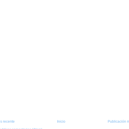
s recente
Inicio
Publicación m