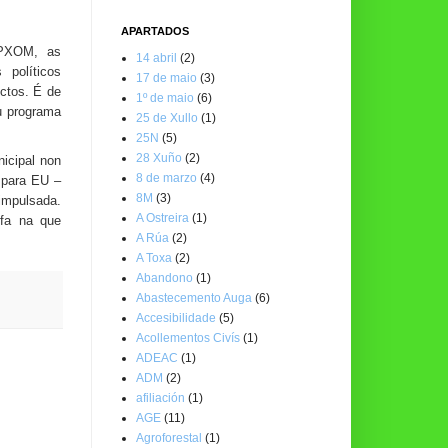
APARTADOS
 PXOM, as
14 abril
(2)
políticos
17 de maio
(3)
ctos. É de
1º de maio
(6)
u programa
25 de Xullo
(1)
25N
(5)
28 Xuño
(2)
icipal non
8 de marzo
(4)
 para EU –
8M
(3)
 impulsada.
A Ostreira
(1)
efa na que
A Rúa
(2)
A Toxa
(2)
Abandono
(1)
Abastecemento Auga
(6)
Accesibilidade
(5)
Acollementos Civís
(1)
ADEAC
(1)
ADM
(2)
afiliación
(1)
AGE
(11)
Agroforestal
(1)