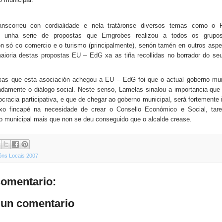
anscorreu con cordialidade e nela tratáronse diversos temas como o
e unha serie de propostas que Emgrobes realizou a todos os grupos 
on só co comercio e o turismo (principalmente), senón tamén en outros aspe
maioria destas propostas EU – EdG xa as tiña recollidas no borrador do se
xas que esta asociación achegou a EU – EdG foi que o actual goberno mun
adamente o diálogo social. Neste senso, Lamelas sinalou a importancia que
racia participativa, e que de chegar ao goberno municipal, será fortemente
xo fincapé na necesidade de crear o Consello Económico e Social, tar
po municipal mais que non se deu conseguido que o alcalde crease.
óns Locais 2007
omentario:
 un comentario