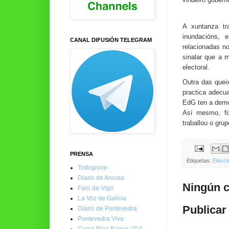
A xuntanza tr
inundacións, 
CANAL DIFUSIÓN TELEGRAM
relacionadas n
sinalar que a 
electoral.
Outra das quei
practica adecu
EdG ten a democ
Así mesmo, fi
traballou o gru
PRENSA
Etiquetas:
Elecci
Todogrove
Diario de Arousa
Ningún c
Faro de Vigo
La Voz de Galicia
Publicar
Diario de Pontevedra
Pontevedra Viva
Canal Rías Baixas (TV)