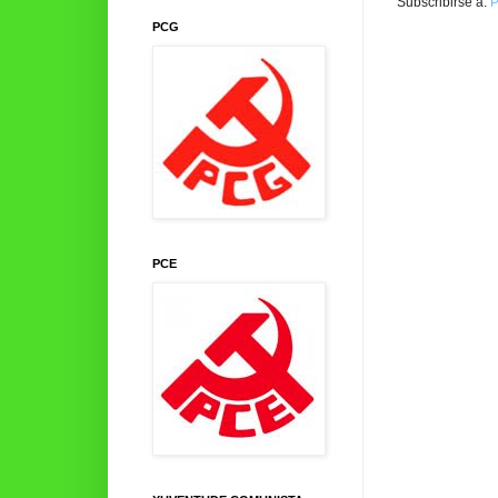
Subscribirse a:
P
PCG
PCE