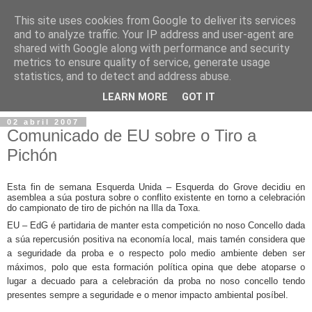
This site uses cookies from Google to deliver its services
and to analyze traffic. Your IP address and user-agent are
shared with Google along with performance and security
metrics to ensure quality of service, generate usage
statistics, and to detect and address abuse.
▼
LEARN MORE
GOT IT
02 abril 2007
Comunicado de EU sobre o Tiro a
Pichón
Esta fin de semana Esquerda Unida – Esquerda do Grove decidiu en
asemblea a súa postura sobre o conflito existente en torno a celebración
do campionato de tiro de pichón na Illa da Toxa.
EU – EdG é partidaria de manter esta competición no noso Concello dada
a súa repercusión positiva na economía local, mais tamén considera que
a seguridade da proba e o respecto polo medio ambiente deben ser
máximos, polo que esta formación política opina que debe atoparse o
lugar a decuado para a celebración da proba no noso concello tendo
presentes sempre a seguridade e o menor impacto ambiental posíbel.