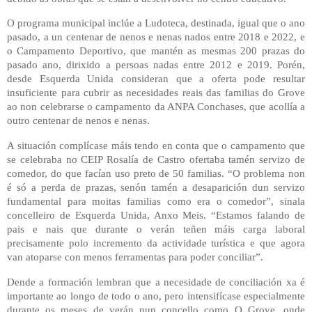
O programa municipal inclúe a Ludoteca, destinada, igual que o ano
pasado, a un centenar de nenos e nenas nados entre 2018 e 2022, e
o Campamento Deportivo, que mantén as mesmas 200 prazas do
pasado ano, dirixido a persoas nadas entre 2012 e 2019. Porén,
desde Esquerda Unida consideran que a oferta pode resultar
insuficiente para cubrir as necesidades reais das familias do Grove
ao non celebrarse o campamento da ANPA Conchases, que acollía a
outro centenar de nenos e nenas.
A situación complícase máis tendo en conta que o campamento que
se celebraba no CEIP Rosalía de Castro ofertaba tamén servizo de
comedor, do que facían uso preto de 50 familias. “O problema non
é só a perda de prazas, senón tamén a desaparición dun servizo
fundamental para moitas familias como era o comedor”, sinala
concelleiro de Esquerda Unida, Anxo Meis. “Estamos falando de
pais e nais que durante o verán teñen máis carga laboral
precisamente polo incremento da actividade turística e que agora
van atoparse con menos ferramentas para poder conciliar”.
Dende a formación lembran que a necesidade de conciliación xa é
importante ao longo de todo o ano, pero intensifícase especialmente
durante os meses de verán nun concello como O Grove, onde