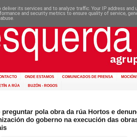
deliver its services and to analyze traffic. Your IP address and
formance and security metrics to ensure quality of service, ge
 abuse.
ONTACTO
ONDE ESTAMOS
COMUNICADOS DE PRENSA
MOCIÓN
TÍN A RÚA
BUZÓN - ROGOS
 preguntar pola obra da rúa Hortos e denun
ización do goberno na execución das obra
is