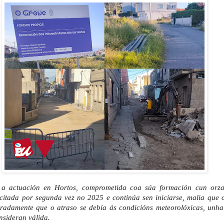
a actuación en Hortos, comprometida coa súa formación cun orz
licitada por segunda vez no 2025 e continúa sen iniciarse, malia que
eradamente que o atraso se debía ás condicións meteorolóxicas, unh
nsideran válida.