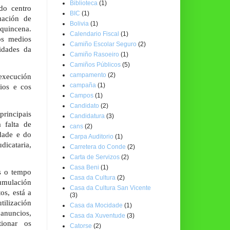
Biblioteca
(1)
do centro
BIC
(1)
uación de
Bolivia
(1)
 quincena.
Calendario Fiscal
(1)
os medios
Camiño Escolar Seguro
(2)
idades da
Camiño Rasoeiro
(1)
Camiños Públicos
(5)
campamento
(2)
 execución
campaña
(1)
ios e cos
Campos
(1)
Candidato
(2)
principais
Candidatura
(3)
 falta de
cans
(2)
dade e do
Carpa Auditorio
(1)
icataria,
Carretera do Conde
(2)
Carta de Servizos
(2)
Casa Beni
(1)
s o tempo
Casa da Cultura
(2)
cumulación
Casa da Cultura San Vicente
os, está a
(3)
tilización
Casa da Mocidade
(1)
anuncios,
Casa da Xuventude
(3)
tionar os
Catorse
(2)