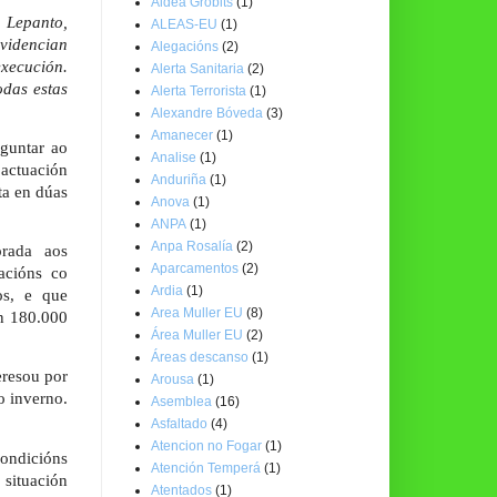
Aldea Grobits
(1)
 Lepanto,
ALEAS-EU
(1)
videncian
Alegacións
(2)
execución.
Alerta Sanitaria
(2)
das estas
Alerta Terrorista
(1)
Alexandre Bóveda
(3)
Amanecer
(1)
guntar ao
Analise
(1)
actuación
Anduriña
(1)
ta en dúas
Anova
(1)
ANPA
(1)
Anpa Rosalía
(2)
orada aos
Aparcamentos
(2)
acións co
Ardia
(1)
os, e que
Area Muller EU
(8)
en 180.000
Área Muller EU
(2)
Áreas descanso
(1)
eresou por
Arousa
(1)
o inverno.
Asemblea
(16)
Asfaltado
(4)
Atencion no Fogar
(1)
ondicións
Atención Temperá
(1)
 situación
Atentados
(1)