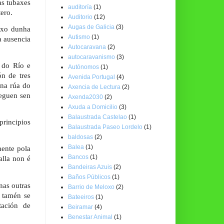
as tubaxes
auditoría
(1)
tero.
Auditorio
(12)
Augas de Galicia
(3)
lexo dunha
Autismo
(1)
a ausencia
Autocaravana
(2)
autocaravanismo
(3)
 do Río e
Autónomos
(1)
n de tres
Avenida Portugal
(4)
 na rúa do
Axencia de Lectura
(2)
seguen sen
Axenda2030
(2)
Axuda a Domicilio
(3)
Balaustrada Castelao
(1)
principios
Balaustrada Paseo Lordelo
(1)
baldosas
(2)
Balea
(1)
mente pola
Bancos
(1)
alla non é
Bandeiras Azuis
(2)
Baños Públicos
(1)
nas outras
Barrio de Meloxo
(2)
 tamén se
Bateeiros
(1)
tación de
Beiramar
(4)
Benestar Animal
(1)