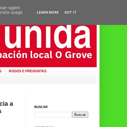
 user-agent
nerate usage
LEARN MORE
GOT IT
S
ROGOS E PREGUNTAS
cia a
BUSCAR
s