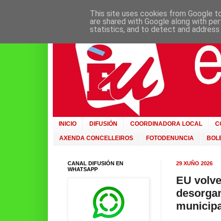
This site uses cookies from Google to 
are shared with Google along with per
statistics, and to detect and address
INICIO
DIFUSIÓN
COORDINADORA LOCAL
C
AXENDA CONCELLEIROS
FOTODENUNCIA
BOLE
CANAL DIFUSIÓN EN
29 XUÑO 2026
WHATSAPP
EU volve
desorgan
municipa