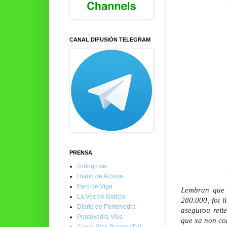
CANAL DIFUSIÓN TELEGRAM
PRENSA
Todogrove
Diario de Arousa
Faro de Vigo
Lembran que 
La Voz de Galicia
280.000, foi 
Diario de Pontevedra
asegurou reit
Pontevedra Viva
que xa non co
Canal Rías Baixas (TV)