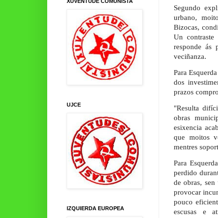
XUVENTUDE COMUNISTA
Segundo expl
urbano, moito
Bizocas, cond
Un contraste
responde ás 
veciñanza.
Para Esquerda
dos investime
prazos compr
UJCE
"Resulta difí
obras munici
esixencia aca
que moitos v
mentres sopor
Para Esquerda
perdido duran
de obras, sen 
provocar incum
pouco eficien
IZQUIERDA EUROPEA
escusas e a