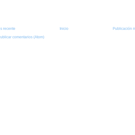
s recente
Inicio
Publicación m
ublicar comentarios (Atom)