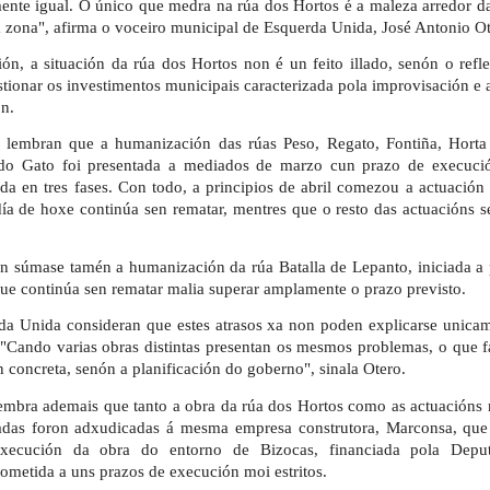
ente igual. O único que medra na rúa dos Hortos é a maleza arredor d
a zona", afirma o voceiro municipal de Esquerda Unida, José Antonio O
ión, a situación da rúa dos Hortos non é un feito illado, senón o ref
tionar os investimentos municipais caracterizada pola improvisación e 
ón.
, lembran que a humanización das rúas Peso, Regato, Fontiña, Horta
o Gato foi presentada a mediados de marzo cun prazo de execució
da en tres fases. Con todo, a principios de abril comezou a actuación
día de hoxe continúa sen rematar, mentres que o resto das actuacións 
ón súmase tamén a humanización da rúa Batalla de Lepanto, iniciada a 
que continúa sen rematar malia superar amplamente o prazo previsto.
a Unida consideran que estes atrasos xa non poden explicarse unica
 "Cando varias obras distintas presentan os mesmos problemas, o que f
 concreta, senón a planificación do goberno", sinala Otero.
embra ademais que tanto a obra da rúa dos Hortos como as actuacións 
das foron adxudicadas á mesma empresa construtora, Marconsa, que
xecución da obra do entorno de Bizocas, financiada pola Depu
ometida a uns prazos de execución moi estritos.