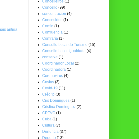
Concelleiros
(1)
Concello
(99)
concentración
(4)
Concesións
(1)
Confín
(1)
áis antiga
Confluencia
(1)
Confraría
(1)
Consello Local de Turismo
(15)
Consello Local Igualdade
(4)
conserxe
(1)
Coordinador Local
(2)
Coordinadora
(1)
Coronavirus
(4)
Costas
(3)
Covid-19
(11)
Crédito
(3)
Cris Dominguez
(1)
Cristina Domínguez
(2)
CRTVG
(1)
Cuba
(1)
Cultura
(7)
Denuncia
(37)
Deporte
(13)