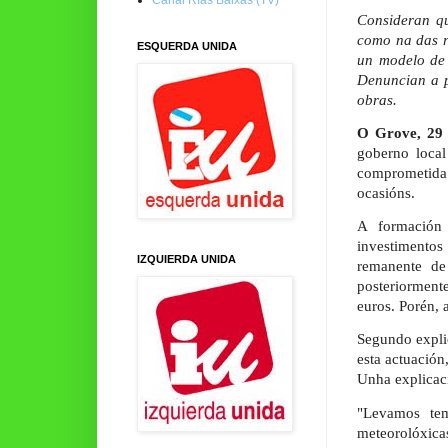
Consideran qu
como na das r
ESQUERDA UNIDA
un modelo de 
Denuncian a p
obras.
O Grove, 29 
goberno local
comprometida c
ocasións.
A formación
investimento
IZQUIERDA UNIDA
remanente de
posteriorment
euros. Porén, 
Segundo expli
esta actuación
Unha explicaci
"Levamos te
meteorolóxica