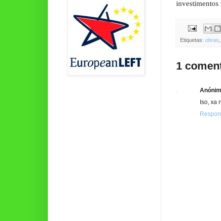
investimentos 
Etiquetas:
obras
1 coment
Anóni
Iso, xa 
Respon