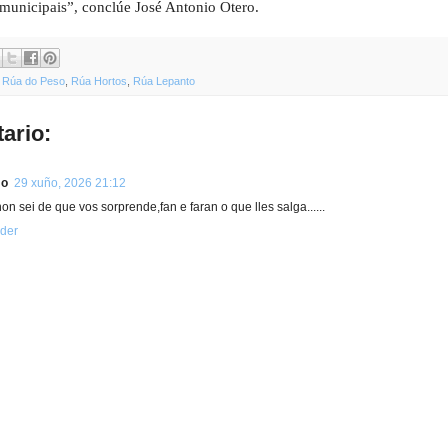
municipais”, conclúe José Antonio Otero.
,
Rúa do Peso
,
Rúa Hortos
,
Rúa Lepanto
ario:
mo
29 xuño, 2026 21:12
non sei de que vos sorprende,fan e faran o que lles salga......
der