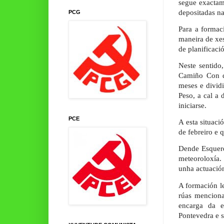
segue exactam
depositadas n
PCG
Para a formac
maneira de xes
de planificaci
Neste sentido
Camiño Con d
meses e dividi
Peso, a cal a 
iniciarse.
PCE
A esta situaci
de febreiro e 
Dende Esquerd
meteoroloxía.
unha actuación
A formación l
rúas menciona
encarga da e
Pontevedra e s