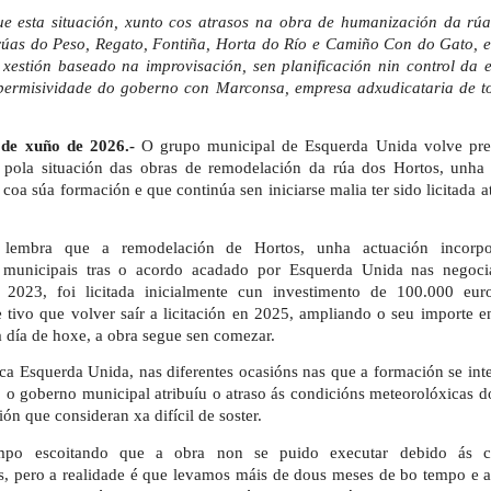
e esta situación, xunto cos atrasos na obra de humanización da rúa
úas do Peso, Regato, Fontiña, Horta do Río e Camiño Con do Gato, e
xestión baseado na improvisación, sen planificación nin control da 
ermisividade do goberno con Marconsa, empresa adxudicataria de to
de xuño de 2026.-
O grupo municipal de Esquerda Unida volve pre
 pola situación das obras de remodelación da rúa dos Hortos, unha 
oa súa formación e que continúa sen iniciarse malia ter sido licitada a
 lembra que a remodelación de Hortos, unha actuación incorp
s municipais tras o acordo acadado por Esquerda Unida nas negoci
 2023, foi licitada inicialmente cun investimento de 100.000 eur
e tivo que volver saír a licitación en 2025, ampliando o seu importe 
a día de hoxe, a obra segue sen comezar.
ca Esquerda Unida, nas diferentes ocasións nas que a formación se int
, o goberno municipal atribuíu o atraso ás condicións meteorolóxicas d
ón que consideran xa difícil de soster.
mpo escoitando que a obra non se puido executar debido ás c
s, pero a realidade é que levamos máis de dous meses de bo tempo e a