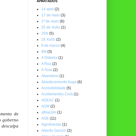
APARTADOS
14 abril
(2)
17 de maio
(3)
1º de maio
(6)
25 de Xullo
(1)
25N
(5)
28 Xuño
(2)
8 de marzo
(4)
8M
(3)
A Ostreira
(1)
A Rúa
(2)
A Toxa
(2)
Abandono
(1)
Abastecemento Auga
(6)
Accesibilidade
(5)
Acollementos Civís
(1)
ADEAC
(1)
ADM
(2)
afiliación
(1)
amento de
AGE
(11)
 o goberno
Agroforestal
(1)
a desculpa
Alberto Garzón
(2)