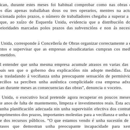
ican, durante estes meses foi habitual comprobar como nas obras 
s días apenas traballaban dous ou tres operarios, mentres na act
icionada polos prazos, o número de traballadores chegaba a superar a
 que, ao xuízo de Esquerda Unida, evidencia que a distribución d
prioridades marcadas polos prazos das subvencións e non ás neces
 Unida, corresponde á Concellería de Obras organizar correctamente a
ntos e supervisar que as empresas adxudicatarias cumpran cos med
ometidos.
cil entender que unha mesma empresa acumule atrasos en varias das 
pais sen que o goberno dea explicacións nin adopte medidas. Esa
ba trasladando á veciñanza unha preocupante sensación de permisivi
eciños xa perciben unha auténtica complicidade coa empresa adxud
tan durante meses as consecuencias das obras", denuncia o voceiro.
 Unida, o executivo local pretende agora recuperar en poucos mese
te anos de falta de mantemento, limpeza e investimentos reais. Esta a
unha planificación adecuada nin unha supervisión efectiva dos contrat
primentos dos prazos, importantes molestias para a veciñanza e unha u
te dos recursos públicos. “O que estamos vendo é unha sucesión de 
trasos que demostran unha preocupante incapacidade para xes