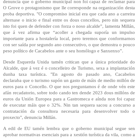
denuncia que o goberno municipal non foi capaz de reclamar para
O Grove o protagonismo que lle corresponde na organización desta
proba deportiva. "O compromiso inicial era que cada ano a carreira
alternase o inicio e final entre os dous concellos, pero nin sequera
isto foi quen de defender con forza o noso alcalde”, lamenta Millán,
que á vez afirma que “acoller a chegada suporía un impulso
importante para a hostalería local, pero teremos que conformarnos
con ser saída por segundo ano consecutivo, o que demostra o pouco
peso político de Cacabelos ante o seu homólogo e Sanxenxo”.
Desde Esquerda Unida tamén critican que a única prioridade do
Alcalde, que á vez é o concelleiro de Turismo, sexa a implantación
dunha taxa turística. "En agosto do pasado ano, Cacabelos
declaraba que o turismo supón un gasto de máis de medio millón de
euros para o Concello. O que nos preguntamos é de onde vén este
afán recadatorio, sobre todo cando ten dende 2023 dous millóns de
euros da Unión Europea para a Gastromeca e aínda non foi capaz
de executar máis que o 32%. Nin tan sequera sacou a concurso a
contratación da consultora necesaria para desenvolver todo o
proxecto", denuncia Millán.
A edil de EU tamén lembra que o goberno municipal segue sen
aprobar normativas esenciais para a xestión turística da vila, como a