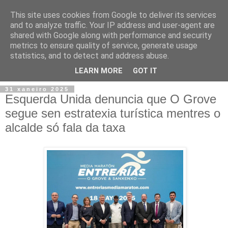
This site uses cookies from Google to deliver its services
and to analyze traffic. Your IP address and user-agent are
shared with Google along with performance and security
metrics to ensure quality of service, generate usage
statistics, and to detect and address abuse.
▼
LEARN MORE
GOT IT
31 xaneiro 2025
Esquerda Unida denuncia que O Grove
segue sen estratexia turística mentres o
alcalde só fala da taxa