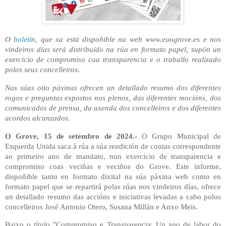
O
boletín
, que xa está dispoñible na web www.euogrove.es e nos
vindeiros días será distribuído na rúa en formato papel, supón un
exercicio de compromiso coa transparencia e o traballo realizado
polos seus concelleiros.
Nas súas oito páxinas ofrecen un detallado resumo dos diferentes
rogos e preguntas expostos nos plenos, das diferentes mocións, dos
comunicados de prensa, da axenda dos concelleiros e dos diferentes
acordos alcanzados.
O Grove, 15 de setembro de 2024.-
O Grupo Municipal de
Esquerda Unida saca á rúa a súa rendición de contas correspondente
ao primeiro ano de mandato, nun exercicio de transparencia e
compromiso coas veciñas e veciños do Grove. Este informe,
dispoñible tanto en formato dixital na súa páxina web como en
formato papel que se repartirá polas rúas nos vindeiros días, ofrece
un detallado resumo das accións e iniciativas levadas a cabo polos
concelleiros José Antonio Otero, Susana Millán e Anxo Meis.
Baixo o título "Compromiso e Transparencia: Un ano de labor do