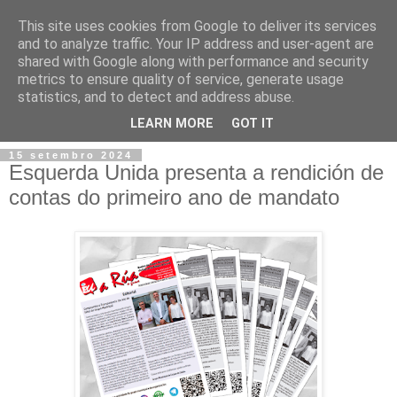
This site uses cookies from Google to deliver its services
and to analyze traffic. Your IP address and user-agent are
shared with Google along with performance and security
metrics to ensure quality of service, generate usage
statistics, and to detect and address abuse.
▼
LEARN MORE
GOT IT
15 setembro 2024
Esquerda Unida presenta a rendición de
contas do primeiro ano de mandato