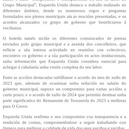
Grupo Municipal", Esquerda Unida destaca o traballo realizado en
diferentes ámbitos, dende os numerosos rogos e preguntas
formulados nos plenos municipais ata as mocións presentadas, e os
acordos alcanzados co grupo de goberno que beneficiaron á
veciñanza.
O boletín tamén inclúe os diferentes comunicados de prensa
enviados polo grupo municipal e a axenda dos concelleiros, que
reflicte a súa intensa actividade en reunións con colectivos,
encontros co goberno e a súa participación en actos institucionais,
unha información que Esquerda Unida considera esencial para
achegar á cidadanía unha visión completa do seu labor.
Entre as accións destacadas sublíñanse o acordo do mes de xullo de
2023 que, ademais de ocasionar unha redución no salario do
goberno municipal, supuxo un compromiso para varias accións a
curto prazo; e o acordo de xullo de 2024 que permitiu destinar unha
parte significativa do Remanente de Tesourería do 2023 a melloras
para O Grove.
Esquerda Unida reafirma o seu compromiso coa transparencia e a
rendición de contas, comprometéndose a seguir traballando con
firmeza para mellorar a calidade de vida dos seus veciños e veciñas.