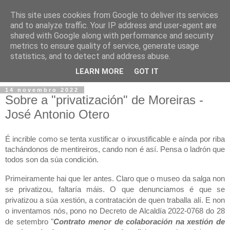
This site uses cookies from Google to deliver its services
and to analyze traffic. Your IP address and user-agent are
shared with Google along with performance and security
metrics to ensure quality of service, generate usage
statistics, and to detect and address abuse.
▼
LEARN MORE
GOT IT
14 novembro 2022
Sobre a "privatización" de Moreiras -
José Antonio Otero
É incrible como se tenta xustificar o inxustificable e aínda por riba 
tachándonos de mentireiros, cando non é así. Pensa o ladrón que 
todos son da súa condición. 
Primeiramente hai que ler antes. Claro que o museo da salga non 
se privatizou, faltaría máis. O que denunciamos é que se 
privatizou a súa xestión, a contratación de quen traballa alí. E non 
o inventamos nós, pono no Decreto de Alcaldía 2022-0768 do 28 
de setembro "
Contrato menor de colaboración na xestión de 