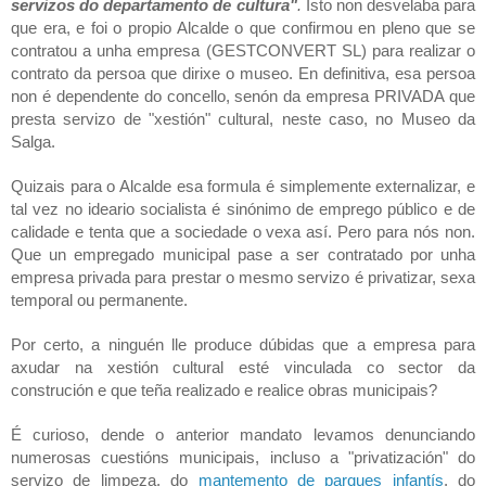
servizos do departamento de cultura"
.
 Isto non desvelaba para 
que era, e foi o propio Alcalde o que confirmou en pleno que se 
contratou a unha empresa (GESTCONVERT SL) para realizar o 
contrato da persoa que dirixe o museo. En definitiva, esa persoa 
non é dependente do concello, senón da empresa PRIVADA que 
presta servizo de "xestión" cultural, neste caso, no Museo da 
Salga. 
Quizais para o Alcalde esa formula é simplemente externalizar, e 
tal vez no ideario socialista é sinónimo de emprego público e de 
calidade e tenta que a sociedade o vexa así. Pero para nós non. 
Que un empregado municipal pase a ser contratado por unha 
empresa privada para prestar o mesmo servizo é privatizar, sexa 
temporal ou permanente. 
Por certo, a ninguén lle produce dúbidas que a empresa para 
axudar na xestión cultural esté vinculada co sector da 
construción e que teña realizado e realice obras municipais? 
É curioso, dende o anterior mandato levamos denunciando 
numerosas cuestións municipais, incluso a "privatización" do 
servizo de limpeza, do 
mantemento de parques infantís
, do 