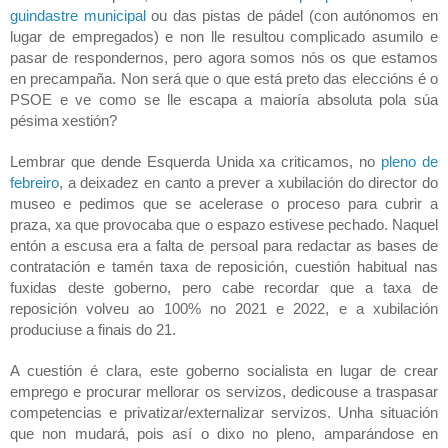
guindastre municipal
 ou das pistas de pádel (con autónomos en 
lugar de empregados) e non lle resultou complicado asumilo e 
pasar de respondernos, pero agora somos nós os que estamos 
en precampaña. Non será que o que está preto das eleccións é o 
PSOE e ve como se lle escapa a maioría absoluta pola súa 
pésima xestión? 
Lembrar que dende Esquerda Unida xa criticamos, no 
pleno de 
febreiro
, a deixadez en canto a prever a xubilación do director do 
museo e pedimos que se acelerase o proceso para cubrir a 
praza, xa que provocaba que o espazo estivese pechado. Naquel 
entón a escusa era a falta de persoal para redactar as bases de 
contratación e tamén taxa de reposición, cuestión habitual nas 
fuxidas deste goberno, pero cabe recordar que a taxa de 
reposición volveu ao 100% no 2021 e 2022, e a xubilación 
produciuse a finais do 21. 
A cuestión é clara, este goberno socialista en lugar de crear 
emprego e procurar mellorar os servizos, dedicouse a traspasar 
competencias e privatizar/externalizar servizos. Unha situación 
que non mudará, pois así o dixo no pleno, amparándose en 