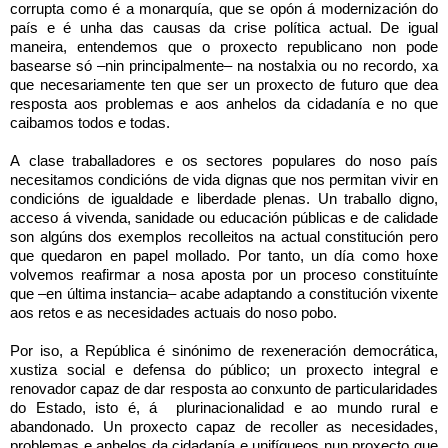
corrupta como é a monarquía, que se opón á modernización do 
país e é unha das causas da crise política actual. De igual 
maneira, entendemos que o proxecto republicano non pode 
basearse só –nin principalmente– na nostalxia ou no recordo, xa 
que necesariamente ten que ser un proxecto de futuro que dea 
resposta aos problemas e aos anhelos da cidadanía e no que 
caibamos todos e todas.
A clase traballadores e os sectores populares do noso país 
necesitamos condicións de vida dignas que nos permitan vivir en 
condicións de igualdade e liberdade plenas. Un traballo digno, 
acceso á vivenda, sanidade ou educación públicas e de calidade 
son algúns dos exemplos recolleitos na actual constitución pero 
que quedaron en papel mollado. Por tanto, un día como hoxe 
volvemos reafirmar a nosa aposta por un proceso constituínte 
que –en última instancia– acabe adaptando a constitución vixente 
aos retos e as necesidades actuais do noso pobo.
Por iso, a República é sinónimo de rexeneración democrática, 
xustiza social e defensa do público; un proxecto integral e 
renovador capaz de dar resposta ao conxunto de particularidades 
do Estado, isto é, á  
plurinacionalidad
 e ao mundo rural e 
abandonado. Un proxecto capaz de recoller as necesidades, 
problemas e anhelos da cidadanía e unifíqueos nun proxecto que 