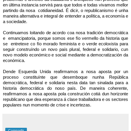
en última instancia servirá para que todos e todas vivamos mellor 
partindo da nosa  
cotidianeidad
. É dicir, o republicanismo é unha 
maneira alternativa e integral de entender a política, a economía e 
a sociedade.
Continuamos loitando de acordo coa nosa tradición democrática 
e  
emancipatoria
, porque somos ese fío vermello da historia que 
se  
entretexe
 co fío morado feminista e o verde ecoloxista para 
seguir construíndo un novo país plural, federal e solidario, cun 
novo modelo económico e social mediante a democratización da 
económica.
Dende Esquerda Unida reafirmamos a nosa aposta por un 
proceso constituínte que desemboque nunha República 
democrática, federal e solidaria nesta data tan sinalada para a 
historia democrática do noso país. De maneira coherente, 
reafirmamos a nosa aposta pola construción cotiá dun horizonte 
republicano que dea esperanza á clase traballadora e os sectores 
populares nun momento de crise e incertezas.
Compartir