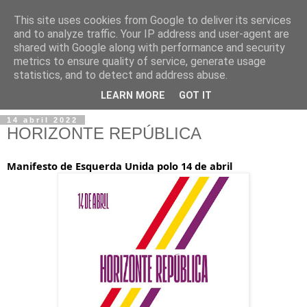
This site uses cookies from Google to deliver its services
and to analyze traffic. Your IP address and user-agent are
shared with Google along with performance and security
metrics to ensure quality of service, generate usage
statistics, and to detect and address abuse.
▼
LEARN MORE
GOT IT
14 abril 2022
HORIZONTE REPÚBLICA
Manifesto de Esquerda Unida polo 14 de abril