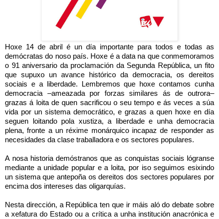
Hoxe 14 de abril é un día importante para todos e todas as 
demócratas do noso país. Hoxe é a data na que conmemoramos 
o 91 aniversario da proclamación da Segunda República, un fito 
que supuxo un avance histórico da democracia, os dereitos 
sociais e a liberdade. Lembremos que hoxe contamos cunha 
democracia –ameazada por forzas similares ás de outrora– 
grazas á loita de quen sacrificou o seu tempo e ás veces a súa 
vida por un sistema democrático, e grazas a quen hoxe en día 
seguen loitando pola xustiza, a liberdade e unha democracia 
plena, fronte a un réxime monárquico incapaz de responder as 
necesidades da clase traballadora e os sectores populares.
A nosa historia demóstranos que as conquistas sociais lógranse 
mediante a unidade popular e a loita, por iso seguimos esixindo 
un sistema que antepoña os dereitos dos sectores populares por 
encima dos intereses das oligarquías.
Nesta dirección, a República ten que ir máis aló do debate sobre 
a xefatura do Estado ou a crítica a unha institución anacrónica e 