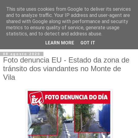
This site uses cookies from Google to deliver its services
and to analyze traffic. Your IP address and user-agent are
shared with Google along with performance and security
metrics to ensure quality of service, generate usage
statistics, and to detect and address abuse.
▼
LEARN MORE
GOT IT
08 agosto 2020
Foto denuncia EU - Estado da zona de
tránsito dos viandantes no Monte de
Vila