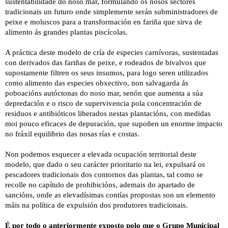
sustentabilidade do noso mar, formulando os nosos sectores
tradicionais un futuro onde simplemente serán subministradores de
peixe e moluscos para a transformación en fariña que sirva de
alimento ás grandes plantas piscícolas.
A práctica deste modelo de cría de especies carnívoras, sustentadas
con derivados das fariñas de peixe, e rodeados de bivalvos que
supostamente filtren os seus insumos, para logo seren utilizados
como alimento das especies obxectivo, non salvagarda ás
poboacións autóctonas do noso mar, senón que aumenta a súa
depredación e o risco de supervivencia pola concentración de
residuos e antibióticos liberados nestas plantacións, con medidas
moi pouco eficaces de depuración, que supoñen un enorme impacto
no fráxil equilibrio das nosas rías e costas.
Non podemos esquecer a elevada ocupación territorial deste
modelo, que dado o seu carácter prioritario na lei, expulsará os
pescadores tradicionais dos contornos das plantas, tal como se
recolle no capítulo de prohibicións, ademais do apartado de
sancións, onde as elevadísimas contías propostas son un elemento
máis na política de expulsión dos produtores tradicionais.
É por todo o anteriormente exposto polo que o Grupo Municipal