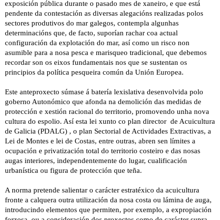
exposición pública durante o pasado mes de xaneiro, e que está
pendente da contestación as diversas alegacións realizadas polos
sectores produtivos do mar galegos, contempla algunhas
determinacións que, de facto, suporían rachar coa actual
configuración da explotación do mar, así como un risco non
asumible para a nosa pesca e marisqueo tradicional, que debemos
recordar son os eixos fundamentais nos que se sustentan os
principios da política pesqueira común da Unión Europea.
Este anteproxecto súmase á batería lexislativa desenvolvida polo
goberno Autonómico que afonda na demolición das medidas de
protección e xestión racional do territorio, promovendo unha nova
cultura do espolio. Así esta lei xunto co plan director de Acuicultura
de Galicia (PDALG) , o plan Sectorial de Actividades Extractivas, a
Lei de Montes e lei de Costas, entre outras, abren sen límites a
ocupación e privatización total do territorio costeiro e das nosas
augas interiores, independentemente do lugar, cualificación
urbanística ou figura de protección que teña.
A norma pretende salientar o carácter estratéxico da acuicultura
fronte a calquera outra utilización da nosa costa ou lámina de auga,
introducindo elementos que permiten, por exemplo, a expropiación
forzosa, ou a consideración dos proxectos como de carácter supra-