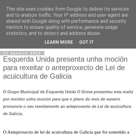
This site uses cookies from Google to deliver its services
and to analyze traffic. Your IP address and user-agent are
shared with Google along with performance and security
metrics to ensure quality of service, generate usage
statistics, and to detect and address abuse.
▼
LEARN MORE
GOT IT
13 xaneiro 2016
Esquerda Unida presenta unha moción
para rexeitar o anteproxecto de Lei de
acuicultura de Galicia
O Grupo Municipal de Esquerda Unida O Grove presentou esta mañá
por rexistro unha moción para que o pleno do mes de xaneiro
pronuncie o seu rexeitamento ao anteproxecto de Lei de acuicultura
de Galicia.
O Anteproxecto de lei de acuicultura de Galicia que foi sometido a