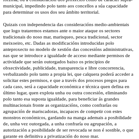
municipal, impedindo polo tanto aos concellos a súa capacidade
para determinar os usos dos seu ámbito territorial.
Quizais con independencia das consideracións medio-ambientais
que logo trataremos estamos ante o maior ataque os sectores
tradicionais do noso mar, marisqueo, pesca tradicional, sector
meixoeiro, etc. Dadas as modificacións introducidas polo
anteproxecto no modelo de xestión das concesións administrativas,
nas que se introduce a igualdade de acceso mediante permisos de
actividade que serán outorgados baixo os principios de
obxectividade, publicidade, transparencia e libre concorrencia,
verbalizando polo tanto a propia lei, que calquera poderá acceder a
solicitar estes permisos, e que a través dos procesos pregos para
cada caso, será a capacidade económica e técnica quen defina en
último lugar, quen explota unha ou outra concesión, eliminando
polo tanto esa suposta igualdade, para beneficiar ás grandes
multinacionais fronte as organizacións, como confrarías ou
agrupación de mariscadoras, incapaces de competir con estes
monstros económicos, gardando na manga ademais a posibilidade
de, unha vez outorgada, a unha confraría ou agrupación, a
autorización a posibilidade de ser revocada se non é sostible, o que
garante en definitiva a privatización do noso mar.