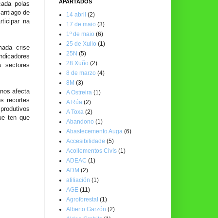
APARTADOS
cada polas
antiago de
14 abril
(2)
ticipar na
17 de maio
(3)
1º de maio
(6)
25 de Xullo
(1)
mada crise
25N
(5)
ndicadores
28 Xuño
(2)
s sectores
8 de marzo
(4)
8M
(3)
anos afecta
A Ostreira
(1)
s recortes
A Rúa
(2)
produtivos
A Toxa
(2)
ue ten que
Abandono
(1)
Abastecemento Auga
(6)
Accesibilidade
(5)
Acollementos Civís
(1)
ADEAC
(1)
ADM
(2)
afiliación
(1)
AGE
(11)
Agroforestal
(1)
Alberto Garzón
(2)