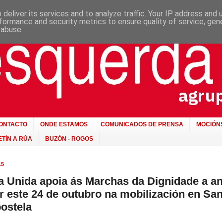
deliver its services and to analyze traffic. Your IP address and
formance and security metrics to ensure quality of service, ge
 abuse.
ONTACTO
ONDE ESTAMOS
COMUNICADOS DE PRENSA
MOCIÓN
TÍN A RÚA
BUZÓN - ROGOS
15
 Unida apoia ás Marchas da Dignidade a a
ar este 24 de outubro na mobilización en Sa
ostela