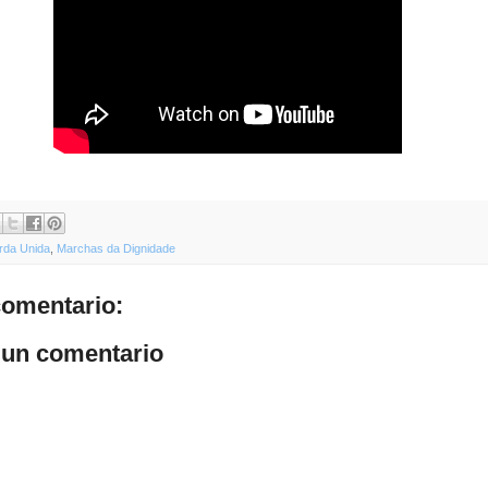
rda Unida
,
Marchas da Dignidade
omentario:
 un comentario