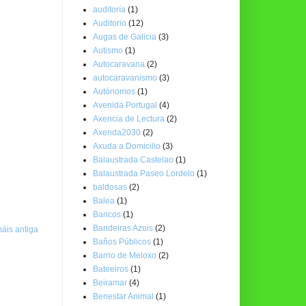
auditoría
(1)
Auditorio
(12)
Augas de Galicia
(3)
Autismo
(1)
Autocaravana
(2)
autocaravanismo
(3)
Autónomos
(1)
Avenida Portugal
(4)
Axencia de Lectura
(2)
Axenda2030
(2)
Axuda a Domicilio
(3)
Balaustrada Castelao
(1)
Balaustrada Paseo Lordelo
(1)
baldosas
(2)
Balea
(1)
Bancos
(1)
Bandeiras Azuis
(2)
áis antiga
Baños Públicos
(1)
Barrio de Meloxo
(2)
Bateeiros
(1)
Beiramar
(4)
Benestar Animal
(1)