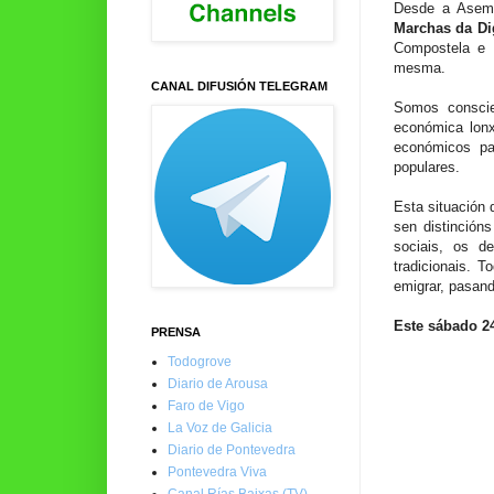
Desde a Asemb
Marchas da Di
Compostela e 
mesma.
CANAL DIFUSIÓN TELEGRAM
Somos conscie
económica lonx
económicos pa
populares.
Esta situación 
sen distinción
sociais, os d
tradicionais. 
emigrar, pasand
Este sábado 24
PRENSA
Todogrove
Diario de Arousa
Faro de Vigo
La Voz de Galicia
Diario de Pontevedra
Pontevedra Viva
Canal Rías Baixas (TV)