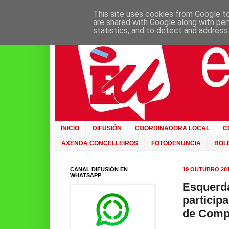
This site uses cookies from Google to 
are shared with Google along with per
statistics, and to detect and address
INICIO
DIFUSIÓN
COORDINADORA LOCAL
C
AXENDA CONCELLEIROS
FOTODENUNCIA
BOLE
CANAL DIFUSIÓN EN
19 OUTUBRO 20
WHATSAPP
Esquerda
particip
de Comp