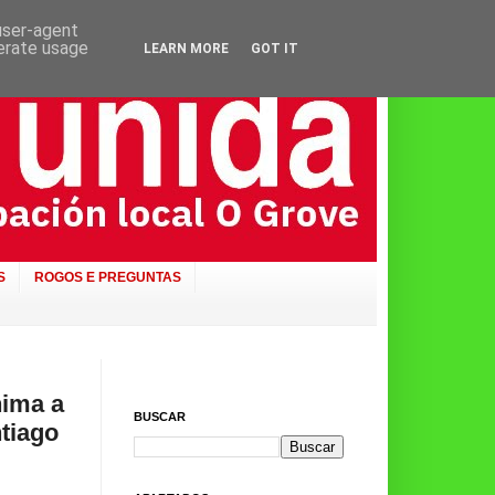
 user-agent
nerate usage
LEARN MORE
GOT IT
S
ROGOS E PREGUNTAS
nima a
BUSCAR
ntiago