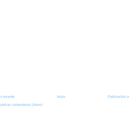
s recente
Inicio
Publicación m
ublicar comentarios (Atom)