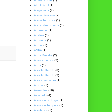
Aldea Grobits
(1)
ALEAS-EU
(1)
Alegacións
(2)
Alerta Sanitaria
(2)
Alerta Terrorista
(1)
Alexandre Bóveda
(3)
Amanecer
(1)
Analise
(1)
Anduriña
(1)
Anova
(1)
ANPA
(1)
Anpa Rosalía
(2)
Aparcamentos
(2)
Ardia
(1)
Area Muller EU
(8)
Área Muller EU
(2)
Áreas descanso
(1)
Arousa
(1)
Asemblea
(16)
Asfaltado
(4)
Atencion no Fogar
(1)
Atención Temperá
(1)
Atentados
(1)