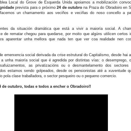
lea Local do Grove de Esquerda Unida apoiamos a mobilización convo
gnidade
prevista para o próximo
24 de outubro
na Praza do Obradoiro en S
facemos un chamamento aos veciños e veciñas do noso concello a par
ntes da situación dramática que está a vivir a maioría social. A cha
e de rematar chegou para quedarse, por moito que algúns utilicen certos i
ra aparentar unha mellora que nada ten que ver coa realidade nen co
de emerxencia social derivada da crise estrutural do Capitalismo, desde hai 
s a unha maioría social que é agredida por distintas vías: o desemprego, o
esafuizamentos, as privatizacións ou o desmantelamento dos sectores 
Todos estamos sendo golpeados, desde os pensionistas até a xuventude q
o pola clase traballadora, o sector pesqueiro ou o pequeno comercio.
 de outubro, todas e todos a encher o Obradoiro!!