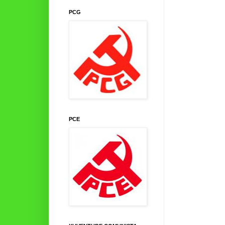
PCG
PCE