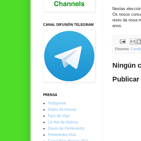
Nestas elecció
Os nosos conce
resto da nosa m
CANAL DIFUSIÓN TELEGRAM
anos.
Etiquetas:
Candi
Ningún c
Publicar
PRENSA
Todogrove
Diario de Arousa
Faro de Vigo
La Voz de Galicia
Diario de Pontevedra
Pontevedra Viva
Canal Rías Baixas (TV)