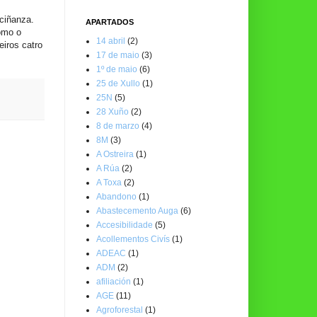
ciñanza.
APARTADOS
omo o
14 abril
(2)
eiros catro
17 de maio
(3)
1º de maio
(6)
25 de Xullo
(1)
25N
(5)
28 Xuño
(2)
8 de marzo
(4)
8M
(3)
A Ostreira
(1)
A Rúa
(2)
A Toxa
(2)
Abandono
(1)
Abastecemento Auga
(6)
Accesibilidade
(5)
Acollementos Civís
(1)
ADEAC
(1)
ADM
(2)
afiliación
(1)
AGE
(11)
Agroforestal
(1)