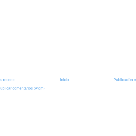
s recente
Inicio
Publicación m
ublicar comentarios (Atom)