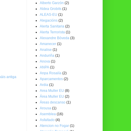
Alberto Garzón
(2)
Aldea Grobits
(1)
ALEAS-EU
(1)
Alegacións
(2)
Alerta Sanitaria
(2)
Alerta Terrorista
(1)
Alexandre Bóveda
(3)
Amanecer
(1)
Analise
(1)
Anduriña
(1)
Anova
(1)
ANPA
(1)
Anpa Rosalía
(2)
áis antiga
Aparcamentos
(2)
Ardia
(1)
Area Muller EU
(8)
Área Muller EU
(2)
Áreas descanso
(1)
Arousa
(1)
Asemblea
(16)
Asfaltado
(4)
Atencion no Fogar
(1)