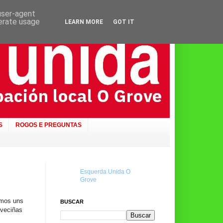
 user-agent
nerate usage
LEARN MORE
GOT IT
S
ROGOS E PREGUNTAS
Esquerda Unida O
Grove
amos uns
BUSCAR
 veciñas