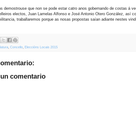
ns demostrouse que non se pode estar catro anos gobernando de costas á ve
lleiros electos, Juan Lamelas Alfonso e José Antonio Otero González, así c
ilitancia, traballaremos porque as nosas propostas saían adiante nestes vind
datura
,
Concello
,
Eleccións Locais 2015
omentario:
 un comentario