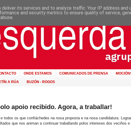
deliver its services and to analyze traffic. Your IP address and
formance and security metrics to ensure quality of service, ge
 abuse.
ONTACTO
ONDE ESTAMOS
COMUNICADOS DE PRENSA
MOCIÓN
TÍN A RÚA
BUZÓN - ROGOS
lo apoio recibido. Agora, a traballar!
 e todos os que confiáchedes na nosa proposta e na nosa candidatura. Logr
ltados que nos animan a continuar traballando polos intereses dos veciños e