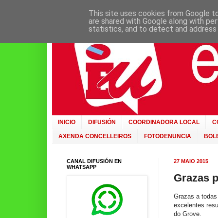
This site uses cookies from Google to 
are shared with Google along with per
statistics, and to detect and address
INICIO
DIFUSIÓN
COORDINADORA LOCAL
C
AXENDA CONCELLEIROS
FOTODENUNCIA
BOLE
CANAL DIFUSIÓN EN
27 MAIO 2015
WHATSAPP
Grazas po
Grazas a todas
excelentes resu
do Grove.