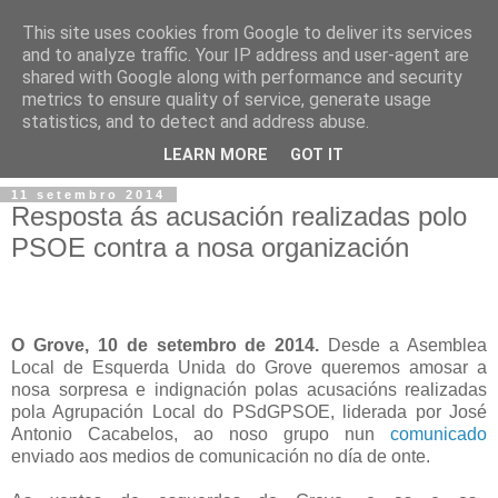
This site uses cookies from Google to deliver its services
and to analyze traffic. Your IP address and user-agent are
shared with Google along with performance and security
metrics to ensure quality of service, generate usage
statistics, and to detect and address abuse.
▼
LEARN MORE
GOT IT
11 setembro 2014
Resposta ás acusación realizadas polo
PSOE contra a nosa organización
O Grove, 10 de setembro de 2014.­
Desde a Asemblea
Local de Esquerda Unida do Grove queremos amosar a
nosa sorpresa e indignación polas acusacións realizadas
pola Agrupación Local do PSdG­PSOE, liderada por José
Antonio Cacabelos, ao noso grupo nun
comunicado
enviado aos medios de comunicación no día de onte.