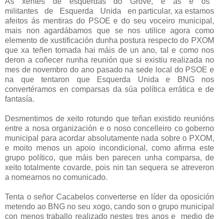
As
xentes
de
esquerdas
do
Grove,
e
as
e
os
militantes
de
Esquerda
Unida
en particular, xa estamos
afeitos ás mentiras do PSOE e do seu voceiro municipal,
mais non agardábamos que se nos utilice agora como
elemento de xustificación dunha postura respecto do PXOM
que xa teñen tomada hai máis de un ano, tal e como nos
deron a coñecer nunha reunión que si existiu realizada no
mes de novembro do ano pasado na sede local do PSOE e
na que tentaron que Esquerda Unida e BNG nos
convertéramos en comparsas da súa política errática e de
fantasía.
Desmentimos de xeito rotundo que teñan existido reunións
entre a nosa organización e o noso concelleiro co goberno
municipal para acordar absolutamente nada sobre o PXOM,
e moito menos un apoio incondicional, como afirma este
grupo político, que máis ben parecen unha comparsa, de
xeito totalmente covarde, pois nin tan sequera se atreveron
a nomearnos no comunicado.
Tenta o señor Cacabelos converterse en líder da oposición
metendo ao BNG no seu xogo, cando son o grupo municipal
con menos traballo realizado nestes tres anos e
medio de