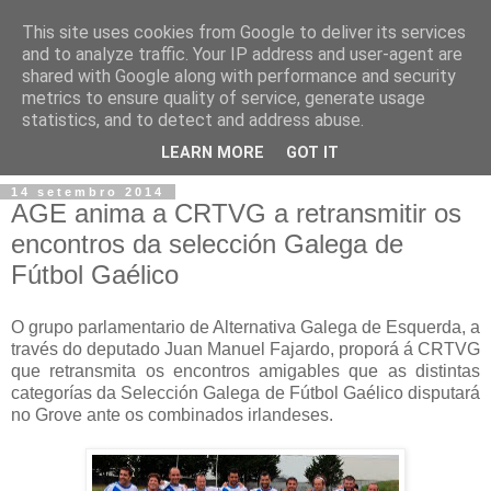
This site uses cookies from Google to deliver its services
and to analyze traffic. Your IP address and user-agent are
shared with Google along with performance and security
metrics to ensure quality of service, generate usage
statistics, and to detect and address abuse.
▼
LEARN MORE
GOT IT
14 setembro 2014
AGE anima a CRTVG a retransmitir os
encontros da selección Galega de
Fútbol Gaélico
O grupo parlamentario de Alternativa Galega de Esquerda, a
través do deputado Juan Manuel Fajardo, proporá á CRTVG
que retransmita os encontros amigables que as distintas
categorías da Selección Galega de Fútbol Gaélico disputará
no Grove ante os combinados irlandeses.