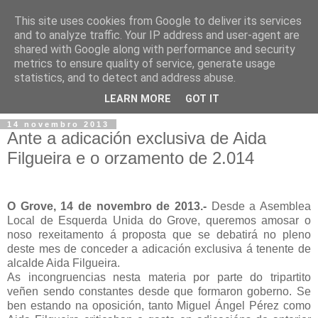
This site uses cookies from Google to deliver its services
and to analyze traffic. Your IP address and user-agent are
shared with Google along with performance and security
metrics to ensure quality of service, generate usage
statistics, and to detect and address abuse.
▼
LEARN MORE
GOT IT
14 novembro 2013
Ante a adicación exclusiva de Aida
Filgueira e o orzamento de 2.014
O Grove, 14 de novembro de 2013.-
Desde a Asemblea
Local de Esquerda Unida do Grove, queremos amosar o
noso rexeitamento á proposta que se debatirá no pleno
deste mes de conceder a adicación exclusiva á tenente de
alcalde Aida Filgueira.
As incongruencias nesta materia por parte do tripartito
veñen sendo constantes desde que formaron goberno. Se
ben estando na oposición, tanto Miguel Ángel Pérez como