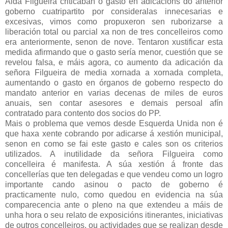
Aida Filgueira criticaban o gasto en adicacións do anterior
goberno cuatripartito por consideralas innecesarias e
excesivas, vimos como propuxeron sen ruborizarse a
liberación total ou parcial xa non de tres concelleiros como
era anteriormente, senon de nove. Tentaron xustificar esta
medida afirmando que o gasto sería menor, cuestión que se
revelou falsa, e máis agora, co aumento da adicación da
señora Filgueira de media xornada a xornada completa,
aumentando o gasto en órganos de goberno respecto do
mandato anterior en varias decenas de miles de euros
anuais, sen contar asesores e demais persoal afín
contratado para contento dos socios do PP.
Mais o problema que vemos desde Esquerda Unida non é
que haxa xente cobrando por adicarse á xestión municipal,
senon en como se fai este gasto e cales son os criterios
utilizados. A inutilidade da señora Filgueira como
concelleira é manifesta. A súa xestión á fronte das
concellerías que ten delegadas e que vendeu como un logro
importante cando asinou o pacto de goberno é
practicamente nulo, como quedou en evidencia na súa
comparecencia ante o pleno na que extendeu a máis de
unha hora o seu relato de exposicións itinerantes, iniciativas
de outros concelleiros, ou actividades que se realizan desde