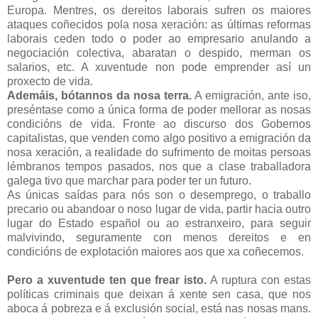
Europa. Mentres, os dereitos laborais sufren os maiores
ataques coñecidos pola nosa xeración: as últimas reformas
laborais ceden todo o poder ao empresario anulando a
negociación colectiva, abaratan o despido, merman os
salarios, etc. A xuventude non pode emprender así un
proxecto de vida.
Ademáis, bótannos da nosa terra.
A emigración, ante iso,
preséntase como a única forma de poder mellorar as nosas
condicións de vida. Fronte ao discurso dos Gobernos
capitalistas, que venden como algo positivo a emigración da
nosa xeración, a realidade do sufrimento de moitas persoas
lémbranos tempos pasados, nos que a clase traballadora
galega tivo que marchar para poder ter un futuro.
As únicas saídas para nós son o desemprego, o traballo
precario ou abandoar o noso lugar de vida, partir hacia outro
lugar do Estado español ou ao estranxeiro, para seguir
malvivindo, seguramente con menos dereitos e en
condicións de explotación maiores aos que xa coñecemos.
Pero a xuventude ten que frear isto.
A ruptura con estas
políticas criminais que deixan á xente sen casa, que nos
aboca á pobreza e á exclusión social, está nas nosas mans.