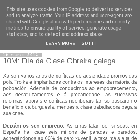
This site uses cookies from Google to deliver its services
and to analyze traffic. Your IP address and user-agent are
shared with Google along with performance and security
metrics to ensure quality of service, generate usage
statistics, and to detect and address abuse.
▼
LEARN MORE
GOT IT
10 marzo 2013
10M: Día da Clase Obreira galega
Xa son varios anos de políticas de austeridade promovidas
pola Troika e implantadas contra os intereses da maioría da
poboación. Ademais de conducirnos ao empobrecemento,
aos desafiuzamentos e á precariedade, as sucesivas
reformas laborais e políticas neoliberais tan so buscaron o
beneficio da burguesía, mentres a clase traballadora paga a
súa crise.
Deixánnos sen emprego.
As cifras falan por si soas: en
España hai case seis millóns de paradas e parados,
achegándonos ao 60% de paro xuvenil, a taxa máis alta de