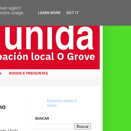
 user-agent
nerate usage
LEARN MORE
GOT IT
S
ROGOS E PREGUNTAS
Esquerda Unida O
no
Grove
BUSCAR
erda Unida