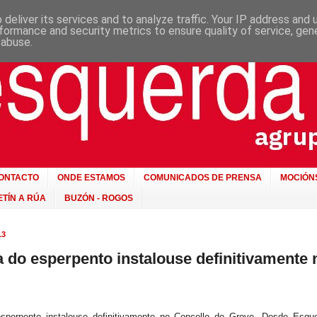
deliver its services and to analyze traffic. Your IP address and
formance and security metrics to ensure quality of service, ge
 abuse.
ONTACTO
ONDE ESTAMOS
COMUNICADOS DE PRENSA
MOCIÓN
TÍN A RÚA
BUZÓN - ROGOS
13
ca do esperpento instalouse definitivamente 
esperpento instalouse definitivamente no Concello do Grove. Desde Esqu