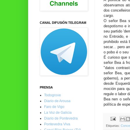
observamos atón
dos concelleiro
cargo.
O señor Bea s
CANAL DIFUSIÓN TELEGRAM
despotismo e i
seu partido 'de
no Entroido, e 
prohibido está 
secar... pero a
o pobo é o seu
É curioso que s
señor Bea á fr
"datos contras
señor Bea, que
goberno), a pe
desde Esquerda
PRENSA
moción para qu
regule o labor 
Todogrove
Bea nen o seño
Diario de Arousa
política de esp
Faro de Vigo
La Voz de Galicia
Diario de Pontevedra
Pontevedra Viva
Etiquetas:
Concel
Canal Rías Baixas (TV)