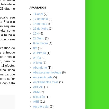
 totalidade
APARTADOS
 21 días no
14 abril
(2)
Meca o seu
17 de maio
(3)
ra Bea e o
1º de maio
(6)
tan sequera
25 de Xullo
(1)
ibida, como
25N
(5)
r a roupa a
28 Xuño
(2)
bo pero sen
8 de marzo
(4)
 xestión do
8M
(3)
s entregue
A Ostreira
(1)
vez sexa o
A Rúa
(2)
o, pero no
A Toxa
(2)
al efecto,
Abandono
(1)
cipal unha
Abastecemento Auga
(6)
enanza que
Accesibilidade
(5)
ten o señor
Acollementos Civís
(1)
r con esta
ADEAC
(1)
ADM
(2)
afiliación
(1)
AGE
(11)
Agroforestal
(1)