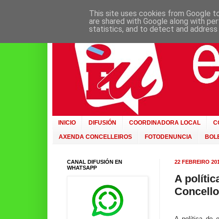
This site uses cookies from Google to 
are shared with Google along with per
statistics, and to detect and address
INICIO
DIFUSIÓN
COORDINADORA LOCAL
C
AXENDA CONCELLEIROS
FOTODENUNCIA
BOLE
CANAL DIFUSIÓN EN
22 FEBREIRO 20
WHATSAPP
A políti
Concello
A política do 