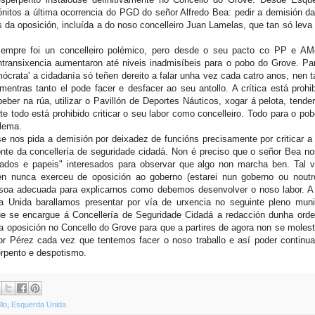
itos a última ocorrencia do PGD do señor Alfredo Bea: pedir a demisión da
s da oposición, incluída a do noso concelleiro Juan Lamelas, que tan só leva
empre foi un concelleiro polémico, pero desde o seu pacto co PP e A
ntransixencia aumentaron até niveis inadmisíbeis para o pobo do Grove. Pa
mócrata' a cidadanía só teñen dereito a falar unha vez cada catro anos, nen 
mentras tanto el pode facer e desfacer ao seu antollo. A crítica está proh
beber na rúa, utilizar o Pavillón de Deportes Náuticos, xogar á pelota, tende
nte todo está prohibido criticar o seu labor como concelleiro. Todo para o po
 lema.
e nos pida a demisión por deixadez de funcións precisamente por criticar a
onte da concellería de seguridade cidadá. Non é preciso que o señor Bea no
tados e papeis" interesados para observar que algo non marcha ben. Tal 
n nunca exerceu de oposición ao goberno (estarei nun goberno ou noutr
rsoa adecuada para explicarnos como debemos desenvolver o noso labor. A t
 Unida barallamos presentar por vía de urxencia no seguinte pleno muni
e se encargue á Concellería de Seguridade Cidadá a redacción dunha ord
da oposición no Concello do Grove para que a partires de agora non se moles
r Pérez cada vez que tentemos facer o noso traballo e así poder continua
erpento e despotismo.
lo
,
Esquerda Unida