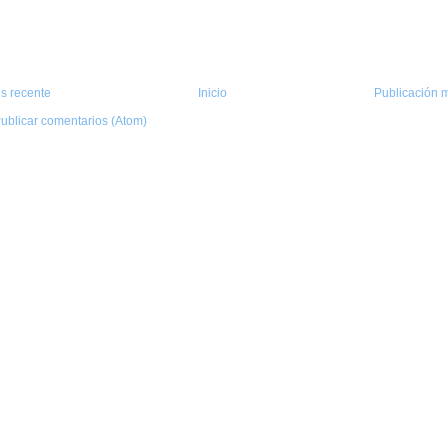
s recente
Inicio
Publicación m
ublicar comentarios (Atom)