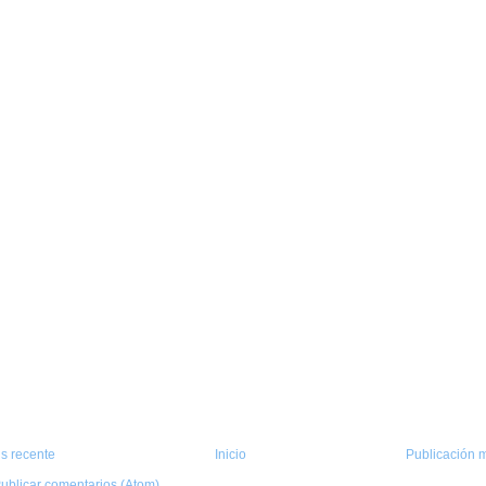
s recente
Inicio
Publicación m
ublicar comentarios (Atom)