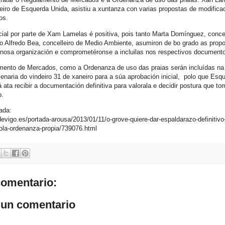
leiro de Esquerda Unida, asistiu a xuntanza con varias propostas de modifica
os.
icial por parte de Xam Lamelas é positiva, pois tanto Marta Domínguez, concel
 Alfredo Bea, concelleiro de Medio Ambiente, asumiron de bo grado as prop
 nosa organización e comprometéronse a incluilas nos respectivos document
mento de Mercados, como a Ordenanza de uso das praias serán incluídas na
lenaria do vindeiro 31 de xaneiro para a súa aprobación inicial, polo que Esq
 ata recibir a documentación definitiva para valorala e decidir postura que to
o.
nada:
devigo.es/portada-arousa/2013/01/11/o-grove-quiere-dar-espaldarazo-definitivo
ola-ordenanza-propia/739076.html
omentario:
 un comentario