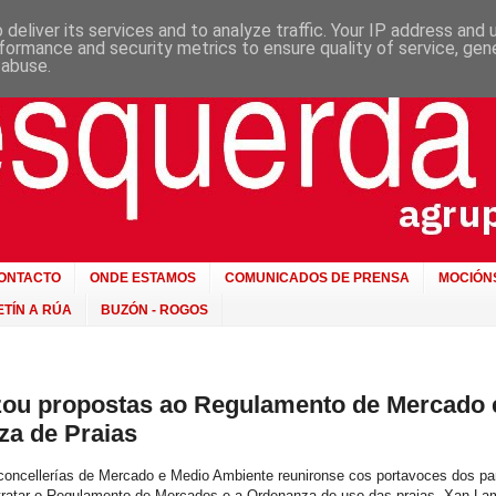
deliver its services and to analyze traffic. Your IP address and
formance and security metrics to ensure quality of service, ge
 abuse.
ONTACTO
ONDE ESTAMOS
COMUNICADOS DE PRENSA
MOCIÓN
TÍN A RÚA
BUZÓN - ROGOS
zou propostas ao Regulamento de Mercado 
a de Praias
concellerías de Mercado e Medio Ambiente reunironse cos portavoces dos par
 tratar o Regulamento de Mercados e a Ordenanza de uso das praias. Xan La