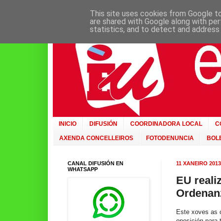
This site uses cookies from Google to 
are shared with Google along with per
statistics, and to detect and address
INICIO
DIFUSIÓN
COORDINADORA LOCAL
C
AXENDA CONCELLEIROS
FOTODENUNCIA
BOLE
CANAL DIFUSIÓN EN
11 XANEIRO 2013
WHATSAPP
EU reali
Ordenanz
Este xoves as 
oposición para