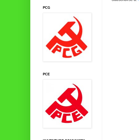
PCG
PCE