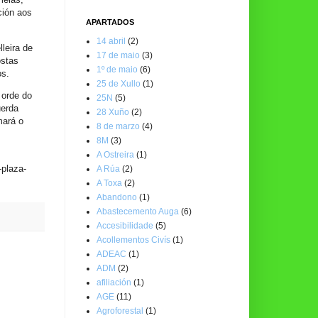
ción aos
APARTADOS
14 abril
(2)
leira de
17 de maio
(3)
ostas
1º de maio
(6)
os.
25 de Xullo
(1)
 orde do
25N
(5)
uerda
28 Xuño
(2)
mará o
8 de marzo
(4)
8M
(3)
A Ostreira
(1)
-plaza-
A Rúa
(2)
A Toxa
(2)
Abandono
(1)
Abastecemento Auga
(6)
Accesibilidade
(5)
Acollementos Civís
(1)
ADEAC
(1)
ADM
(2)
afiliación
(1)
AGE
(11)
Agroforestal
(1)