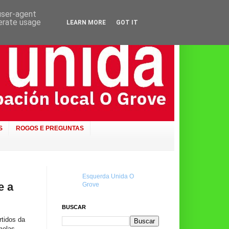
 user-agent
nerate usage
LEARN MORE
GOT IT
S
ROGOS E PREGUNTAS
Esquerda Unida O
e a
Grove
BUSCAR
tidos da
melas,