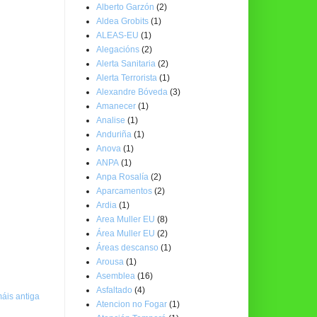
Alberto Garzón
(2)
Aldea Grobits
(1)
ALEAS-EU
(1)
Alegacións
(2)
Alerta Sanitaria
(2)
Alerta Terrorista
(1)
Alexandre Bóveda
(3)
Amanecer
(1)
Analise
(1)
Anduriña
(1)
Anova
(1)
ANPA
(1)
Anpa Rosalía
(2)
Aparcamentos
(2)
Ardia
(1)
Area Muller EU
(8)
Área Muller EU
(2)
Áreas descanso
(1)
Arousa
(1)
Asemblea
(16)
Asfaltado
(4)
áis antiga
Atencion no Fogar
(1)