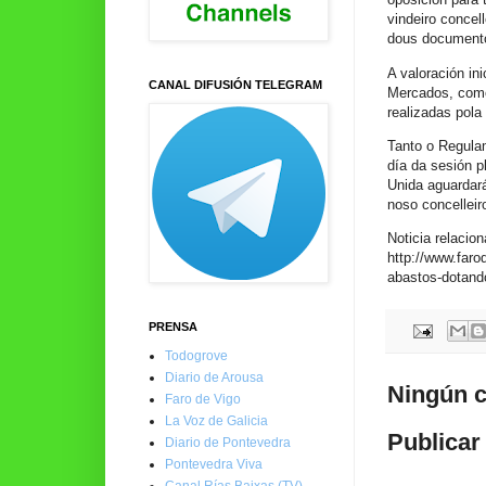
vindeiro concel
dous document
A valoración in
CANAL DIFUSIÓN TELEGRAM
Mercados, como
realizadas pola
Tanto o Regula
día da sesión p
Unida aguardará
noso concelleir
Noticia relacio
http://www.faro
abastos-dotand
PRENSA
Todogrove
Diario de Arousa
Ningún c
Faro de Vigo
La Voz de Galicia
Publicar
Diario de Pontevedra
Pontevedra Viva
Canal Rías Baixas (TV)