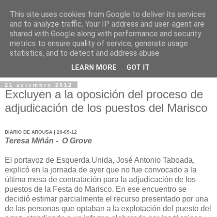
This site uses cookies from Google to deliver its services
and to analyze traffic. Your IP address and user-agent are
shared with Google along with performance and security
metrics to ensure quality of service, generate usage
statistics, and to detect and address abuse.
▼
LEARN MORE
GOT IT
21 setembro 2012
Excluyen a la oposición del proceso de
adjudicación de los puestos del Marisco
DIARIO DE AROUSA | 20-09-12
Teresa Miñán - O Grove
El portavoz de Esquerda Unida, José Antonio Taboada,
explicó en la jornada de ayer que no fue convocado a la
última mesa de contratación para la adjudicación de los
puestos de la Festa do Marisco. En ese encuentro se
decidió estimar parcialmente el recurso presentado por una
de las personas que optaban a la explotación del puesto del