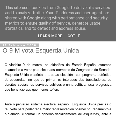
This site uses cookies from Google to deliver its services
and to analyze traffic. Your IP address and user-agent are
shared with Google along with performance and security
metrics to ensure quality of service, generate usage
statistics, and to detect and address abuse.
▼
LEARN MORE
GOT IT
22 febreiro 2008
O 9-M vota Esquerda Unida
O vindeiro 9 de marzo, os cidadáns do Estado Español estamos
chamados a votar para elexir aos membros do Congreso e do Senado.
Esquerda Unida preséntase a estas eleccións cun programa auténtico
de esquerdas, no que se priman os intereses dos traballadores, os
dereitos sociais, os servizos públicos e unha política fiscal progresiva
que beneficie aos que menos teñen.
Ante o perverso sistema electoral español, Esquerda Unida precisa o
teu voto para poder ter a maior representación posíbel no Parlamento e
o Senado, e formar un goberno decididamente de esquerdas, ante à