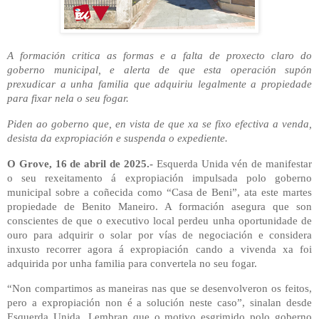
A formación critica as formas e a falta de proxecto claro do
goberno municipal, e alerta de que esta operación supón
prexudicar a unha familia que adquiriu legalmente a propiedade
para fixar nela o seu fogar.
Piden ao goberno que, en vista de que xa se fixo efectiva a venda,
desista da expropiación e suspenda o expediente.
O Grove, 16 de abril de 2025.-
Esquerda Unida vén de manifestar
o seu rexeitamento á expropiación impulsada polo goberno
municipal sobre a coñecida como “Casa de Beni”, ata este martes
propiedade de Benito Maneiro. A formación asegura que son
conscientes de que o executivo local perdeu unha oportunidade de
ouro para adquirir o solar por vías de negociación e considera
inxusto recorrer agora á expropiación cando a vivenda xa foi
adquirida por unha familia para convertela no seu fogar.
“Non compartimos as maneiras nas que se desenvolveron os feitos,
pero a expropiación non é a solución neste caso”, sinalan desde
Esquerda Unida. Lembran que o motivo esgrimido polo goberno