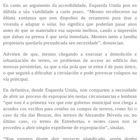
En canto ao argumento da accesibilidade, Esquerda Unida pon en
dúbida a súa viabilidade a curto prazo. “Mesmo recoñeceron na
última xuntanza que non dispoñen de orzamento para tirar a
vivenda e adaptar o solar. Iso significa que poderían pasar anos
antes de que se materialice esa suposta mellora, cando a impresión
que daban na prensa é que sería inmediata. Mentres tanto a familia
propietaria quedaría prexudicada sen necesidade”, denuncian.
Advirten de que, mesmo chegando a executar a demolición e
urbanización do terreo, os problemas de acceso ao edificio das
monxas persistirían, xa que a rúa pola que se entra é de paso único,
o que seguirá a dificultar a circulación e pode provocar colapsos na
vía principal.
En definitiva, dende Esquerda Unida, non comparten a necesidade
de abrir un proceso de expropiación nestas circunstancias e lembran
“que non é a primeira vez que este goberno municipal non chega a
acordos cos veciños para cesións ou compra de terreos, como foi o
caso da rúa das Bouzas, dos terreos de Alexandre Bóveda ou, no
último caso, co terreo de Entrehortas, e nestes casos non se
procedeu a abrir ningún expediente de expropiación”, sinalan.
“Non estamos diante dun proxecto planificado, senón dunha