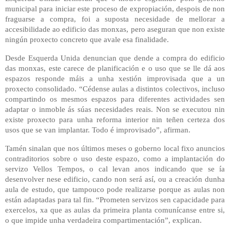
municipal para iniciar este proceso de expropiación, despois de non
fraguarse a compra, foi a suposta necesidade de mellorar a
accesibilidade ao edificio das monxas, pero aseguran que non existe
ningún proxecto concreto que avale esa finalidade.
Desde Esquerda Unida denuncian que dende a compra do edificio
das monxas, este carece de planificación e o uso que se lle dá aos
espazos responde máis a unha xestión improvisada que a un
proxecto consolidado. “Cédense aulas a distintos colectivos, incluso
compartindo os mesmos espazos para diferentes actividades sen
adaptar o inmoble ás súas necesidades reais. Non se executou nin
existe proxecto para unha reforma interior nin teñen certeza dos
usos que se van implantar. Todo é improvisado”, afirman.
Tamén sinalan que nos últimos meses o goberno local fixo anuncios
contraditorios sobre o uso deste espazo, como a implantación do
servizo Vellos Tempos, o cal levan anos indicando que se ía
desenvolver nese edificio, cando non será así, ou a creación dunha
aula de estudo, que tampouco pode realizarse porque as aulas non
están adaptadas para tal fin. “Prometen servizos sen capacidade para
exercelos, xa que as aulas da primeira planta comunícanse entre si,
o que impide unha verdadeira compartimentación”, explican.