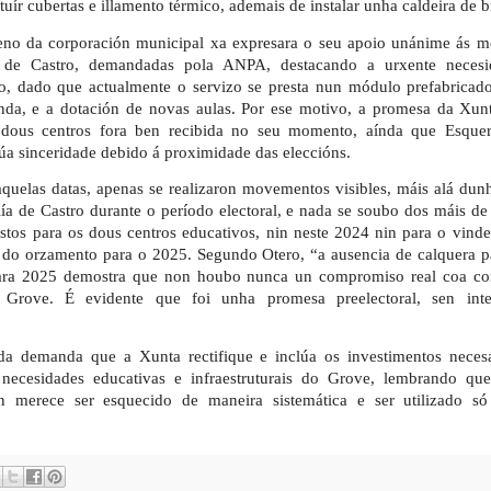
tituír cubertas e illamento térmico, ademais de instalar unha caldeira de 
eno da corporación municipal xa expresara o seu apoio unánime ás m
 de Castro, demandadas pola ANPA, destacando a urxente neces
, dado que actualmente o servizo se presta nun módulo prefabricad
da, e a dotación de novas aulas. Por ese motivo, a promesa da Xunt
 dous centros fora ben recibida no seu momento, aínda que Esque
úa sinceridade debido á proximidade das eleccións.
aquelas datas, apenas se realizaron movementos visibles, máis alá dun
ía de Castro durante o período electoral, e nada se soubo dos máis de
stos para os dous centros educativos, nin neste 2024 nin para o vinde
r do orzamento para o 2025. Segundo Otero, “a ausencia de calquera p
ara 2025 demostra que non houbo nunca un compromiso real coa c
 Grove. É evidente que foi unha promesa preelectoral, sen int
a demanda que a Xunta rectifique e inclúa os investimentos necesa
necesidades educativas e infraestruturais do Grove, lembrando qu
n merece ser esquecido de maneira sistemática e ser utilizado só