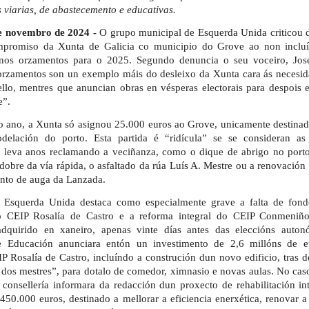
s viarias, de abastecemento e educativas.
e novembro de 2024 -
O grupo municipal de Esquerda Unida criticou 
mpromiso da Xunta de Galicia co municipio do Grove ao non incluír
s nos orzamentos para o 2025. Segundo denuncia o seu voceiro, Jos
 orzamentos son un exemplo máis do desleixo da Xunta cara ás necesid
llo, mentres que anuncian obras en vésperas electorais para despois 
e”.
ro ano, a Xunta só asignou 25.000 euros ao Grove, unicamente destina
elación do porto. Esta partida é “ridícula” se se consideran as 
leva anos reclamando a veciñanza, como o dique de abrigo no porto
obre da vía rápida, o asfaltado da rúa Luís A. Mestre ou a renovación
nto de auga da Lanzada.
 Esquerda Unida destaca como especialmente grave a falta de fond
o CEIP Rosalía de Castro e a reforma integral do CEIP Conmeniñ
dquirido en xaneiro, apenas vinte días antes das eleccións auton
de Educación anunciara entón un investimento de 2,6 millóns de e
P Rosalía de Castro, incluíndo a construción dun novo edificio, tras d
s dos mestres”, para dotalo de comedor, ximnasio e novas aulas. No ca
consellería informara da redacción dun proxecto de rehabilitación in
50.000 euros, destinado a mellorar a eficiencia enerxética, renovar a