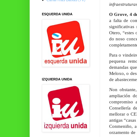
infraestrutura
O Grove, 4 d
ESQUERDA UNIDA
a falta de co
significativa
Otero, “estes
do noso conce
completament
Para o vindei
pequena remod
demandas que 
Meloxo, o desd
de abasteceme
IZQUIERDA UNIDA
Non obstante,
ampliación d
compromiso a
Consellería 
mellorar o CEI
antigas “casa
Conmeniño, a 
orzamento de 4