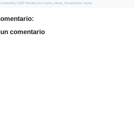
Conmeniño
,
CEIP Rosalía De Castro
,
obras
,
Orzamentos Xunta
omentario:
 un comentario