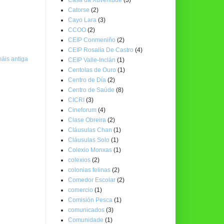
Catorse
(2)
Cayo Lara
(3)
CCOO
(2)
CEIP Conmeniño
(2)
CEIP Rosalía De Castro
(4)
áis antiga
CEIP Valle-Inclán
(1)
Centolas de Ouro
(1)
Centro de Día
(2)
Centro de Saúde
(8)
CICRI
(3)
Cineforum
(4)
Clase Obreira
(2)
Cláusulas Chan
(1)
Cláusulas Solo
(1)
Colexio Monxas
(1)
colexios
(2)
colonias felinas
(2)
Comedor Escolar
(2)
comercio
(1)
Comisión Pesca
(1)
comunicados
(3)
Comunidade
(1)