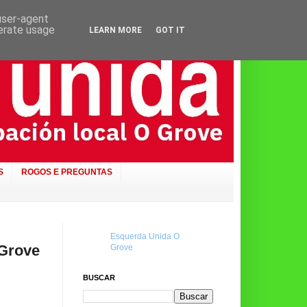
 user-agent
nerate usage
LEARN MORE
GOT IT
S
ROGOS E PREGUNTAS
Esquerda Unida O
 Grove
Grove
BUSCAR