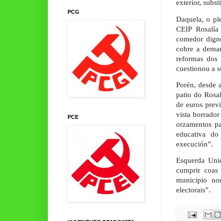
exterior, subs
PCG
Daquela, o pl
CEIP Rosalía
comedor digno
cobre a deman
reformas dos
cuestionou a s
Porén, desde 
patio do Rosal
de euros previ
vista borrado
PCE
orzamentos p
educativa do
execución”.
Esquerda Unid
cumprir coas 
municipio no
electorais”.