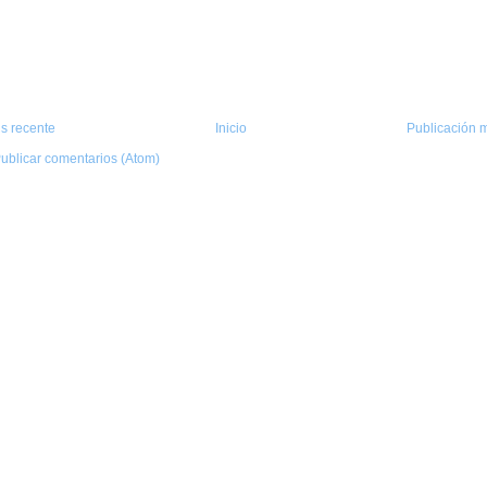
s recente
Inicio
Publicación m
ublicar comentarios (Atom)