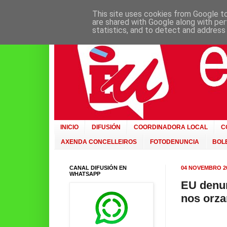
This site uses cookies from Google to 
are shared with Google along with per
statistics, and to detect and address
INICIO
DIFUSIÓN
COORDINADORA LOCAL
C
AXENDA CONCELLEIROS
FOTODENUNCIA
BOLE
CANAL DIFUSIÓN EN
04 NOVEMBRO 2
WHATSAPP
EU denun
nos orz