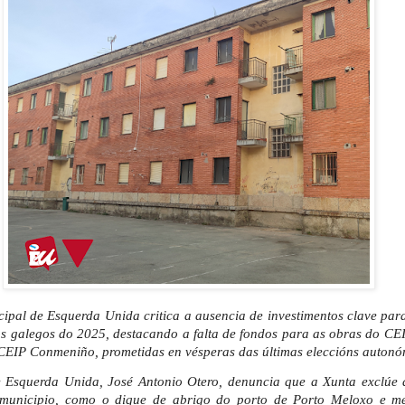
ipal de Esquerda Unida critica a ausencia de investimentos clave pa
s galegos do 2025, destacando a falta de fondos para as obras do CE
 CEIP Conmeniño, prometidas en vésperas das últimas eleccións autonó
 Esquerda Unida, José Antonio Otero, denuncia que a Xunta exclúe
 municipio, como o dique de abrigo do porto de Porto Meloxo e me