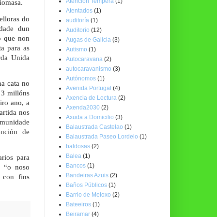
Atención Temperá
(1)
biomasa.
Atentados
(1)
elloras do
auditoría
(1)
idade dun
Auditorio
(12)
o que non
Augas de Galicia
(3)
a para as
Autismo
(1)
rda Unida
Autocaravana
(2)
autocaravanismo
(3)
Autónomos
(1)
ha cata no
Avenida Portugal
(4)
 3 millóns
Axencia de Lectura
(2)
iro ano, a
Axenda2030
(2)
artida nos
Axuda a Domicilio
(3)
omunidade
Balaustrada Castelao
(1)
ención de
Balaustrada Paseo Lordelo
(1)
baldosas
(2)
Balea
(1)
rios para
Bancos
(1)
e “o noso
Bandeiras Azuis
(2)
 con fins
Baños Públicos
(1)
Barrio de Meloxo
(2)
Bateeiros
(1)
Beiramar
(4)