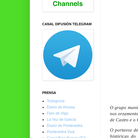
CANAL DIFUSIÓN TELEGRAM
PRENSA
Todogrove
O grupo munic
Diario de Arousa
nos orzamento
Faro de Vigo
de Castro e o
La Voz de Galicia
Diario de Pontevedra
O portavoz de
Pontevedra Viva
históricas do
Canal Rías Baixas (TV)