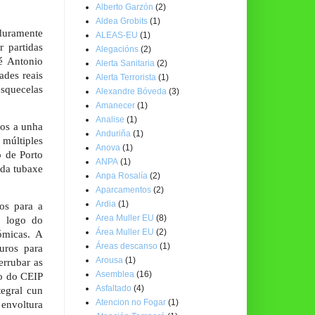
Alberto Garzón
(2)
Aldea Grobits
(1)
duramente
ALEAS-EU
(1)
 partidas
Alegacións
(2)
é Antonio
Alerta Sanitaria
(2)
ades reais
Alerta Terrorista
(1)
esquecelas
Alexandre Bóveda
(3)
Amanecer
(1)
Analise
(1)
dos a unha
Anduriña
(1)
múltiples
Anova
(1)
 de Porto
ANPA
(1)
 da tubaxe
Anpa Rosalía
(2)
Aparcamentos
(2)
Ardia
(1)
os para a
Area Muller EU
(8)
o logo do
Área Muller EU
(2)
ómicas. A
Áreas descanso
(1)
uros para
Arousa
(1)
errubar as
Asemblea
(16)
so do CEIP
Asfaltado
(4)
tegral cun
Atencion no Fogar
(1)
 envoltura