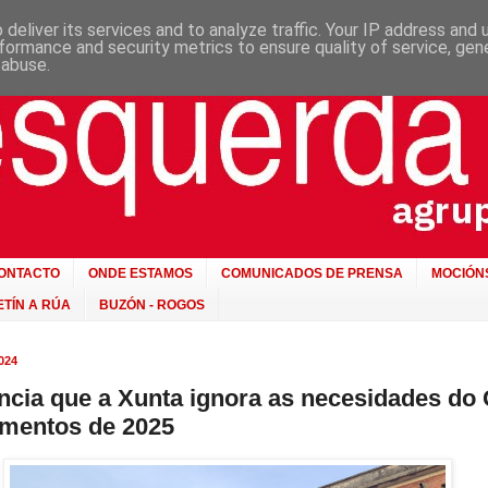
deliver its services and to analyze traffic. Your IP address and
formance and security metrics to ensure quality of service, ge
 abuse.
ONTACTO
ONDE ESTAMOS
COMUNICADOS DE PRENSA
MOCIÓN
TÍN A RÚA
BUZÓN - ROGOS
024
cia que a Xunta ignora as necesidades do
amentos de 2025