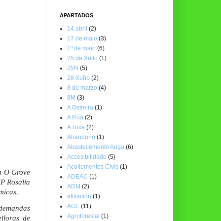
APARTADOS
14 abril
(2)
17 de maio
(3)
1º de maio
(6)
25 de Xullo
(1)
25N
(5)
28 Xuño
(2)
8 de marzo
(4)
8M
(3)
A Ostreira
(1)
A Rúa
(2)
A Toxa
(2)
Abandono
(1)
Abastecemento Auga
(6)
Accesibilidade
(5)
Acollementos Civís
(1)
ra O Grove
ADEAC
(1)
IP Rosalía
ADM
(2)
micas.
afiliación
(1)
AGE
(11)
 demandas
Agroforestal
(1)
lloras de