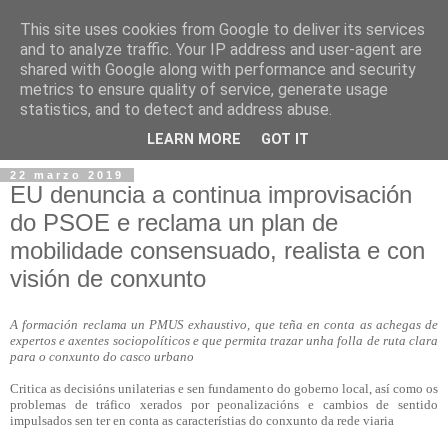
This site uses cookies from Google to deliver its services
and to analyze traffic. Your IP address and user-agent are
shared with Google along with performance and security
metrics to ensure quality of service, generate usage
statistics, and to detect and address abuse.
▼
LEARN MORE
GOT IT
22 marzo 2019
EU denuncia a continua improvisación
do PSOE e reclama un plan de
mobilidade consensuado, realista e con
visión de conxunto
A formación reclama un PMUS exhaustivo, que teña en conta as achegas de
expertos e axentes sociopolíticos e que permita trazar unha folla de ruta clara
para o conxunto do casco urbano
Critica as decisións unilaterias e sen fundamento do goberno local, así como os
problemas de tráfico xerados por peonalizacións e cambios de sentido
impulsados sen ter en conta as característias do conxunto da rede viaria