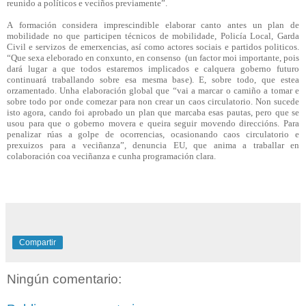
reunido a políticos e veciños previamente”.
A formación considera imprescindible elaborar canto antes un plan de
mobilidade no que participen técnicos de mobilidade, Policía Local, Garda
Civil e servizos de emerxencias, así como actores sociais e partidos politicos.
“Que sexa eleborado en conxunto, en consenso (un factor moi importante, pois
dará lugar a que todos estaremos implicados e calquera goberno futuro
continuará traballando sobre esa mesma base). E, sobre todo, que estea
orzamentado. Unha elaboración global que “vai a marcar o camiño a tomar e
sobre todo por onde comezar para non crear un caos circulatorio. Non sucede
isto agora, cando foi aprobado un plan que marcaba esas pautas, pero que se
usou para que o goberno movera e queira seguir movendo direccións. Para
penalizar rúas a golpe de ocorrencias, ocasionando caos circulatorio e
prexuizos para a veciñanza”, denuncia EU, que anima a traballar en
colaboración coa veciñanza e cunha programación clara.
Compartir
Ningún comentario: