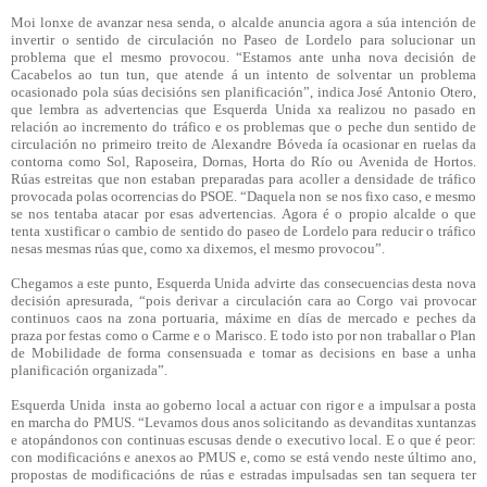
Moi lonxe de avanzar nesa senda, o alcalde anuncia agora a súa intención de
invertir o sentido de circulación no Paseo de Lordelo para solucionar un
problema que el mesmo provocou. “Estamos ante unha nova decisión de
Cacabelos ao tun tun, que atende á un intento de solventar un problema
ocasionado pola súas decisións sen planificación”, indica José Antonio Otero,
que lembra as advertencias que Esquerda Unida xa realizou no pasado en
relación ao incremento do tráfico e os problemas que o peche dun sentido de
circulación no primeiro treito de Alexandre Bóveda ía ocasionar en ruelas da
contorna como Sol, Raposeira, Dornas, Horta do Río ou Avenida de Hortos.
Rúas estreitas que non estaban preparadas para acoller a densidade de tráfico
provocada polas ocorrencias do PSOE. “Daquela non se nos fixo caso, e mesmo
se nos tentaba atacar por esas advertencias. Agora é o propio alcalde o que
tenta xustificar o cambio de sentido do paseo de Lordelo para reducir o tráfico
nesas mesmas rúas que, como xa dixemos, el mesmo provocou”.
Chegamos a este punto, Esquerda Unida advirte das consecuencias desta nova
decisión apresurada, “pois derivar a circulación cara ao Corgo vai provocar
continuos caos na zona portuaria, máxime en días de mercado e peches da
praza por festas como o Carme e o Marisco. E todo isto por non traballar o Plan
de Mobilidade de forma consensuada e tomar as decisions en base a unha
planificación organizada”.
Esquerda Unida insta ao goberno local a actuar con rigor e a impulsar a posta
en marcha do PMUS. “Levamos dous anos solicitando as devanditas xuntanzas
e atopándonos con continuas escusas dende o executivo local. E o que é peor:
con modificacións e anexos ao PMUS e, como se está vendo neste último ano,
propostas de modificacións de rúas e estradas impulsadas sen tan sequera ter