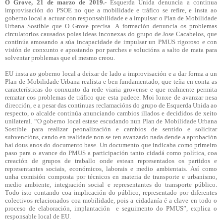
O Grove, 21 de marzo de 2019.-
Esquerda Unida denuncia a continua
improvisación do PSOE no que a mobilidade e tráfico se refire, e insta ao
goberno local a actuar con responsabilidade e a impulsar o Plan de Mobilidade
Urbana Sostible que O Grove precisa. A formación denuncia os problemas
circulatorios causados polas ideas inconexas do grupo de Jose Cacabelos, que
continúa amosando a súa incapacidade de impulsar un PMUS rigoroso e con
visión de conxunto e apostando por parches e solucións a salto de mata para
solventar problemas que el mesmo creou.
EU insta ao goberno local a deixar de lado a improvisación e a dar forma a un
Plan de Mobilidade Urbana realista e ben fundamentado, que teña en conta as
características do conxunto da rede viaria grovense e que realmente permita
rematar cos problemas de tráfico que esta padece. Moi lonxe de avanzar nesa
dirección, e a pesar das continuas reclamacións do grupo de Esquerda Unida ao
respecto, o alcalde continúa anunciando cambios illados e decididos de xeito
unilateral. “O goberno local estase escudando nun Plan de Mobilidade Urbana
Sostible para realizar peonalización e cambios de sentido e solicitar
subvencións, cando en realidade non se ten avanzado nada dende a aprobación
hai dous anos do documento base. Un documento que indicaba como primeiro
paso para o avance do PMUS a participación tanto cidadá como política, coa
creación de grupos de traballo onde estean representados os partidos e
representantes sociais, económicos, laborais e medio ambientais. Así como
unha comisión composta por técnicos en materia de transporte e urbanismo,
medio ambiente, integración social e representantes do transporte público.
Todo isto contando coa implicación do público, representado por diferentes
colectivos relacionados coa mobilidade, pois a cidadanía é a clave en todo o
proceso de elaboración, implantación e seguimento do PMUS”, explica o
responsable local de EU.