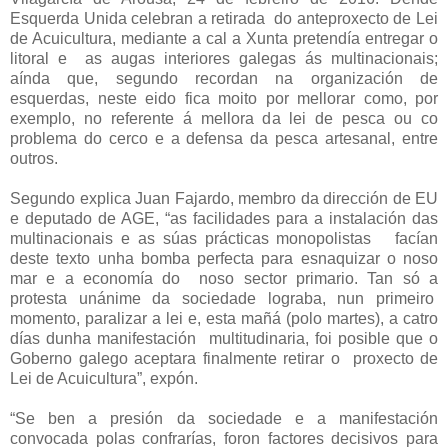
Esquerda Unida celebran a retirada do anteproxecto de Lei
de Acuicultura, mediante a cal a Xunta pretendía entregar o
litoral e as augas interiores galegas ás multinacionais;
aínda que, segundo recordan na organización de
esquerdas, neste eido fica moito por mellorar como, por
exemplo, no referente á mellora da lei de pesca ou co
problema do cerco e a defensa da pesca artesanal, entre
outros.
Segundo explica Juan Fajardo, membro da dirección de EU
e deputado de AGE, “as facilidades para a instalación das
multinacionais e as súas prácticas monopolistas facían
deste texto unha bomba perfecta para esnaquizar o noso
mar e a economía do noso sector primario. Tan só a
protesta unánime da sociedade lograba, nun primeiro
momento, paralizar a lei e, esta mañá ​(polo martes), a catro
días dunha manifestación multitudinaria, foi posible que o
Goberno galego aceptara finalmente retirar o proxecto de
Lei de Acuicultura​”, expón.
“Se ben a presión da sociedade e a manifestación
convocada polas confrarías, foron factores decisivos para