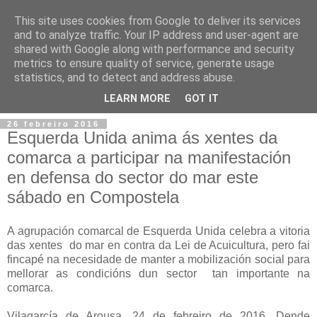
This site uses cookies from Google to deliver its services
and to analyze traffic. Your IP address and user-agent are
shared with Google along with performance and security
metrics to ensure quality of service, generate usage
statistics, and to detect and address abuse.
▼
LEARN MORE
GOT IT
26 febreiro 2016
Esquerda Unida anima ás xentes da
comarca a participar na manifestación
en defensa do sector do mar este
sábado en Compostela
A agrupación comarcal de Esquerda Unida celebra a vitoria
das xentes do mar en contra da Lei de Acuicultura, pero fai
fincapé na necesidade de manter a mobilización social para
mellorar as condicións dun sector tan importante na
comarca.
Vilagarcía de Arousa, 24 de febreiro de 2016.­ Dende