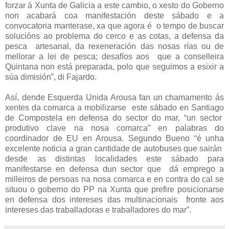
forzar á Xunta de Galicia a este cambio, o xesto do Goberno
non acabará coa manifestación deste sábado e a
convocatoria manterase, xa que agora é o tempo de buscar
solucións ao problema do cerco e as cotas, a defensa da
pesca artesanal, da rexeneración das nosas rías ou de
mellorar a lei de pesca; desafíos aos que a conselleira
Quintana non está preparada, polo que seguimos a esixir a
súa dimisión​”, di Fajardo.
Así, dende Esquerda Unida Arousa fan un chamamento ás
xentes da comarca a mobilizarse este sábado en Santiago
de Compostela en defensa do sector do mar, “un sector
produtivo clave na nosa comarca​” en palabras do
coordinador de EU en Arousa. Segundo Bueno “é unha
excelente noticia a gran cantidade de autobuses que sairán
desde as distintas localidades este sábado para
manifestarse en defensa dun sector que dá emprego a
milleiros de persoas na nosa comarca e en contra do cal se
situou o goberno do PP na Xunta que prefire posicionarse
en defensa dos intereses das multinacionais fronte aos
intereses das traballadoras e traballadores do mar​”.