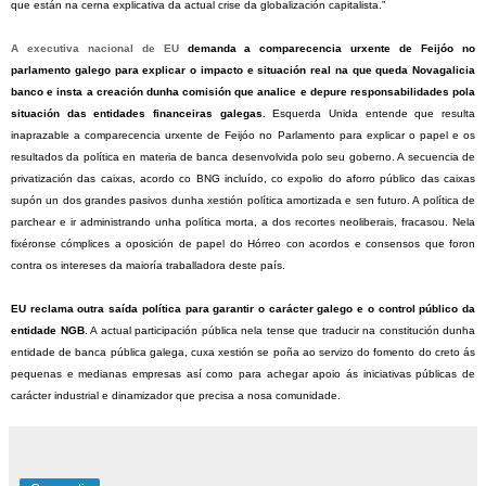
que están na cerna explicativa da actual crise da globalización capitalista.”
A executiva nacional de EU
demanda a comparecencia urxente de Feijóo no
parlamento galego para explicar o impacto e situación real na que queda Novagalicia
banco e insta a creación dunha comisión que analice e depure responsabilidades pola
situación das entidades financeiras galegas.
Esquerda Unida entende que resulta
inaprazable a comparecencia urxente de Feijóo no Parlamento para explicar o papel e os
resultados da política en materia de banca desenvolvida polo seu goberno. A secuencia de
privatización das caixas, acordo co BNG incluído, co expolio do aforro público das caixas
supón un dos grandes pasivos dunha xestión política amortizada e sen futuro. A política de
parchear e ir administrando unha política morta, a dos recortes neoliberais, fracasou. Nela
fixéronse cómplices a oposición de papel do Hórreo con acordos e consensos que foron
contra os intereses da maioría traballadora deste país.
EU reclama outra saída política para garantir o carácter galego e o control público da
entidade NGB
. A actual participación pública nela tense que traducir na constitución dunha
entidade de banca pública galega, cuxa xestión se poña ao servizo do fomento do creto ás
pequenas e medianas empresas así como para achegar apoio ás iniciativas públicas de
carácter industrial e dinamizador que precisa a nosa comunidade
.