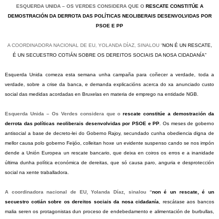
ESQUERDA UNIDA
– OS VERDES CONSIDERA QUE O
RESCATE CONSTITÚE A
DEMOSTRACIÓN DA DERROTA DAS POLÍTICAS NEOLIBERAIS DESENVOLVIDAS POR
PSOE E PP
A COORDINADORA NACIONAL DE EU, YOLANDA DÍAZ,
SINALOU “
NON É UN RESCATE,
É UN SECUESTRO COTIÁN SOBRE OS DEREITOS SOCIAIS DA NOSA CIDADANÍA”
Esquerda Unida comeza esta semana unha campaña para coñecer a verdade, toda a
verdade, sobre a crise da banca, e demanda explicacións acerca do xa anunciado custo
social das medidas acordadas en Bruxelas en materia de emprego na entidade NGB.
Esquerda Unida – Os Verdes considera que o
rescate constitúe a demostración da
derrota das políticas neoliberais desenvolvidas por PSOE e PP
. Os meses de goberno
antisocial a base de decreto-lei do Goberno Rajoy, secundado cunha obediencia digna de
mellor causa polo goberno Feijóo, colleitan hoxe un evidente suspenso cando se nos impón
dende a Unión Europea un rescate bancario, que deixa en coiros os erros e a inanidade
última dunha política económica de dereitas, que só causa paro, anguria e desprotección
social na xente traballadora.
A coordinadora nacional de EU, Yolanda Díaz, sinalou “
non é un rescate, é un
secuestro cotián sobre os dereitos sociais da nosa cidadanía
, rescátase aos bancos
malia seren os protagonistas dun proceso de endebedamento e alimentación de burbullas,