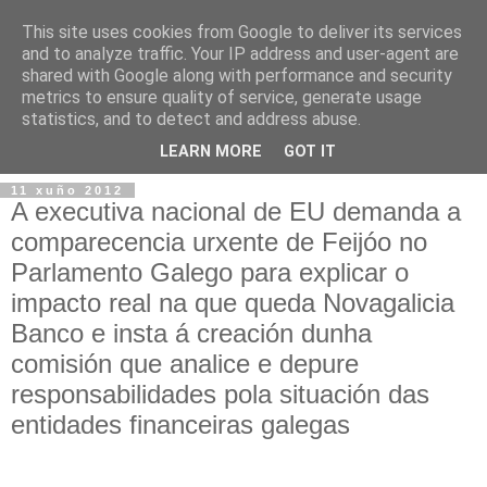
This site uses cookies from Google to deliver its services
and to analyze traffic. Your IP address and user-agent are
shared with Google along with performance and security
metrics to ensure quality of service, generate usage
statistics, and to detect and address abuse.
▼
LEARN MORE
GOT IT
11 xuño 2012
A executiva nacional de EU demanda a
comparecencia urxente de Feijóo no
Parlamento Galego para explicar o
impacto real na que queda Novagalicia
Banco e insta á creación dunha
comisión que analice e depure
responsabilidades pola situación das
entidades financeiras galegas