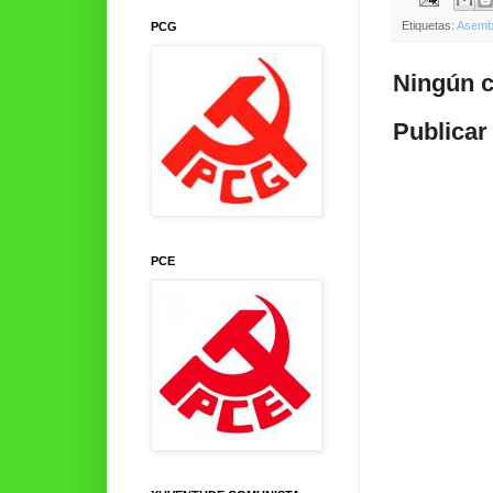
Etiquetas:
Asemb
PCG
Ningún c
Publicar
PCE