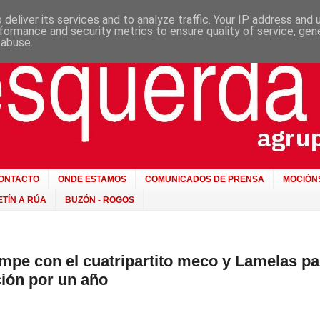
deliver its services and to analyze traffic. Your IP address and
formance and security metrics to ensure quality of service, ge
 abuse.
ONTACTO
ONDE ESTAMOS
COMUNICADOS DE PRENSA
MOCIÓN
TÍN A RÚA
BUZÓN - ROGOS
mpe con el cuatripartito meco y Lamelas pa
ción por un año