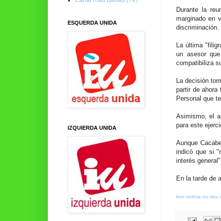
Durante la reu
marginado en va
ESQUERDA UNIDA
discriminación.
La última "fili
un asesor que
compatibiliza su
La decisión tom
partir de ahora
Personal que t
Asimismo, el a
para este ejerci
IZQUIERDA UNIDA
Aunque Cacabelo
indicó que si 
interés general"
En la tarde de 
leer noticia no seu 