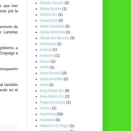
Alberto Garzón
(2)
as que han
Aldea Grobits
(1)
star por la
ALEAS-EU
(1)
Alegacións
(2)
Alerta Sanitaria
(2)
ramiento de
ue Lamelas
Alerta Terrorista
(1)
Alexandre Bóveda
(3)
Amanecer
(1)
gobierno, a
Analise
(1)
, Emprego e
Anduriña
(1)
Anova
(1)
ANPA
(1)
resupuesto
Anpa Rosalía
(2)
Aparcamentos
(2)
nal también
Ardia
(1)
ando en el
Area Muller EU
(8)
Área Muller EU
(2)
Áreas descanso
(1)
Arousa
(1)
Asemblea
(16)
Asfaltado
(4)
Atencion no Fogar
(1)