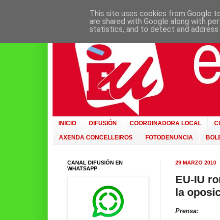
This site uses cookies from Google to 
are shared with Google along with per
statistics, and to detect and address
INICIO
DIFUSIÓN
COORDINADORA LOCAL
C
AXENDA CONCELLEIROS
FOTODENUNCIA
BOLE
CANAL DIFUSIÓN EN
29 MARZO 2010
WHATSAPP
EU-IU ro
la oposi
Prensa: