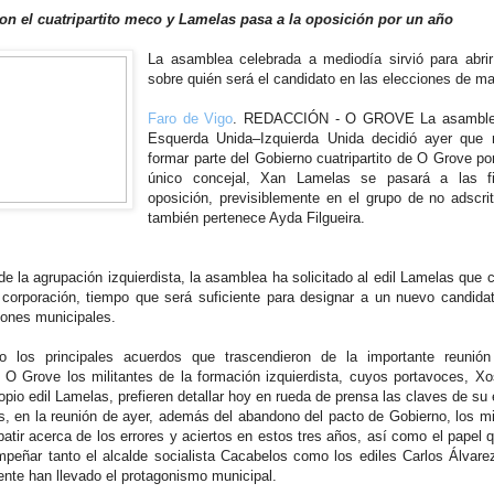
n el cuatripartito meco y Lamelas pasa a la oposición por un año
La asamblea celebrada a mediodía sirvió para abrir
sobre quién será el candidato en las elecciones de m
Faro de Vigo
. REDACCIÓN - O GROVE La asamblea
Esquerda Unida–Izquierda Unida decidió ayer que 
formar parte del Gobierno cuatripartito de O Grove po
único concejal, Xan Lamelas se pasará a las fi
oposición, previsiblemente en el grupo de no adscri
también pertenece Ayda Filgueira.
e la agrupación izquierdista, la asamblea ha solicitado al edil Lamelas que 
corporación, tiempo que será suficiente para designar a un nuevo candidat
iones municipales.
o los principales acuerdos que trascendieron de la importante reunió
 O Grove los militantes de la formación izquierdista, cuyos portavoces, Xo
opio edil Lamelas, prefieren detallar hoy en rueda de prensa las claves de su 
 en la reunión de ayer, además del abandono del pacto de Gobierno, los mi
batir acerca de los errores y aciertos en estos tres años, así como el papel 
peñar tanto el alcalde socialista Cacabelos como los ediles Carlos Álvare
nte han llevado el protagonismo municipal.