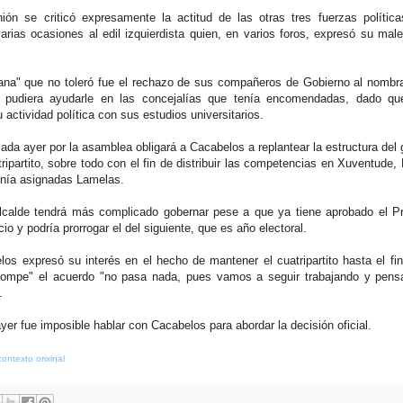
nión se criticó expresamente la actitud de las otras tres fuerzas polític
rias ocasiones al edil izquierdista quien, en varios foros, expresó su male
grana" que no toleró fue el rechazo de sus compañeros de Gobierno al nomb
 pudiera ayudarle en las concejalías que tenía encomendadas, dado q
 actividad política con sus estudios universitarios.
ada ayer por la asamblea obligará a Cacabelos a replantear la estructura del 
 tripartito, sobre todo con el fin de distribuir las competencias en Xuventude
enía asignadas Lamelas.
lcalde tendrá más complicado gobernar pese a que ya tiene aprobado el P
cio y podría prorrogar el del siguiente, que es año electoral.
s expresó su interés en el hecho de mantener el cuatripartito hasta el fi
"rompe" el acuerdo "no pasa nada, pues vamos a seguir trabajando y pens
.
ayer fue imposible hablar con Cacabelos para abordar la decisión oficial.
contexto orixinal