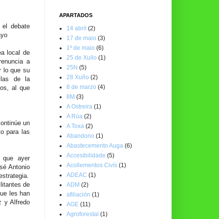
APARTADOS
 el debate
14 abril
(2)
ayo
17 de maio
(3)
1º de maio
(6)
 local de
25 de Xullo
(1)
renuncia a
25N
(5)
r lo que su
28 Xuño
(2)
las de la
8 de marzo
(4)
tos, al que
8M
(3)
A Ostreira
(1)
A Rúa
(2)
continúe un
A Toxa
(2)
o para las
Abandono
(1)
Abastecemento Auga
(6)
Accesibilidade
(5)
n que ayer
Acollementos Civís
(1)
sé Antonio
ADEAC
(1)
estrategia.
litantes de
ADM
(2)
que les han
afiliación
(1)
z y Alfredo
AGE
(11)
Agroforestal
(1)