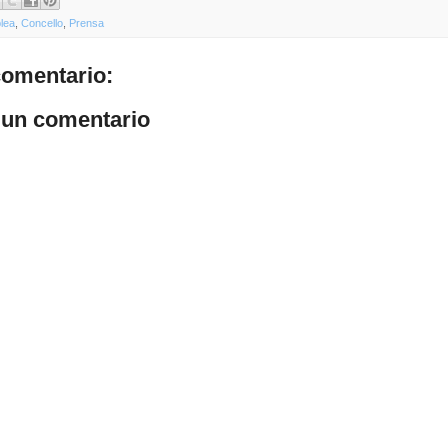
lea
,
Concello
,
Prensa
omentario:
 un comentario