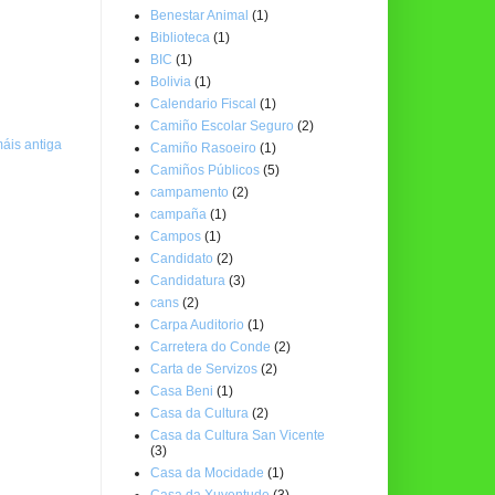
Benestar Animal
(1)
Biblioteca
(1)
BIC
(1)
Bolivia
(1)
Calendario Fiscal
(1)
Camiño Escolar Seguro
(2)
áis antiga
Camiño Rasoeiro
(1)
Camiños Públicos
(5)
campamento
(2)
campaña
(1)
Campos
(1)
Candidato
(2)
Candidatura
(3)
cans
(2)
Carpa Auditorio
(1)
Carretera do Conde
(2)
Carta de Servizos
(2)
Casa Beni
(1)
Casa da Cultura
(2)
Casa da Cultura San Vicente
(3)
Casa da Mocidade
(1)
Casa da Xuventude
(3)