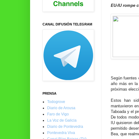
EU-IU rompe co
CANAL DIFUSIÓN TELEGRAM
Según fuentes d
año más en la 
próximas elecc
PRENSA
Estos han sid
Todogrove
mantuvieron en
Diario de Arousa
Taboada y el pr
Faro de Vigo
De todos modos,
La Voz de Galicia
IU quisieron de
Diario de Pontevedra
permitido desem
Pontevedra Viva
Bea, que realme
Canal Rías Baixas (TV)