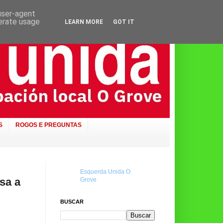
 user-agent
nerate usage
LEARN MORE
GOT IT
S
ROGOS E PREGUNTAS
Esquerda Unida O
sa a
Grove
BUSCAR